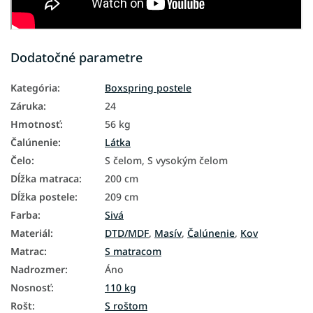
Dodatočné parametre
Kategória
:
Boxspring postele
Záruka
:
24
Hmotnosť
:
56 kg
Čalúnenie
:
Látka
Čelo
:
S čelom, S vysokým čelom
Dĺžka matraca
:
200 cm
Dĺžka postele
:
209 cm
Farba
:
Sivá
Materiál
:
DTD/MDF
,
Masív
,
Čalúnenie
,
Kov
Matrac
:
S matracom
Nadrozmer
:
Áno
Nosnosť
:
110 kg
Rošt
:
S roštom