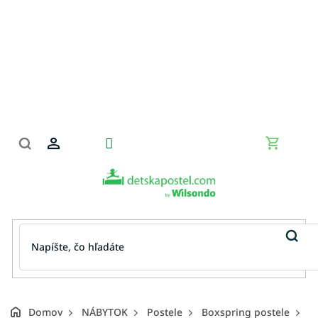
Prejsť
na
obsah
Nákupn
košík
Domov
NÁBYTOK
Postele
Boxspring postele