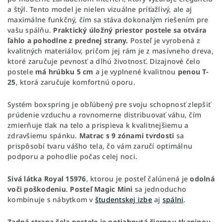
a štýl. Tento model je nielen vizuálne príťažlivý, ale aj
maximálne funkčný, čím sa stáva dokonalým riešením pre
vašu spálňu.
Praktický úložný priestor postele sa otvára
ľahlo a pohodlne z prednej strany.
Posteľ je vyrobená z
kvalitných materiálov, pričom jej rám je z masívneho dreva,
ktoré zaručuje pevnosť a dlhú životnosť. Dizajnové čelo
postele
má hrúbku 5 cm
a je vyplnené kvalitnou
penou T-
25
, ktorá zaručuje komfortnú oporu.
Systém boxspring je obľúbený pre svoju schopnosť zlepšiť
prúdenie vzduchu a rovnomerne distribuovať váhu, čím
zmierňuje tlak na telo a prispieva k kvalitnejšiemu a
zdravšiemu spánku.
Matrac s 9 zónami tvrdosti
sa
prispôsobí tvaru vášho tela, čo vám zaručí optimálnu
podporu a pohodlie počas celej noci.
Sivá látka Royal 15976
, ktorou je posteľ čalúnená je
odolná
voči poškodeniu
.
Posteľ Magic Mini
sa jednoducho
kombinuje s nábytkom v
študentskej izbe
aj
spálni
.
Zadná strana čela postele je potiahnutá čiernou tkaninou