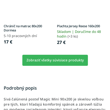
Chránič na matrac 80x200
Plachta Jersey Reese 160x200
Dormea
Skladom | Doručíme do 48
5-10 pracovných dní
hodín
(>3 ks)
17 €
27 €
Zobraziť všetky súvisiace produkty
Podrobný popis
Sivá čalúnená posteľ Magic Mini 90x200 je skvelou voľbou
pre tých, ktorí hľadajú komfortný spánok a zároveň túžia
po moderne zariadenom interiéri, ktorý vyžaruje eleganciu