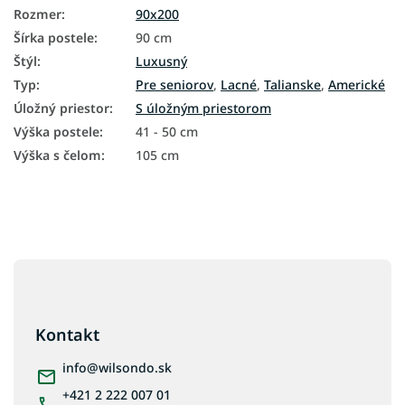
Rozmer
:
90x200
Šírka postele
:
90 cm
Štýl
:
Luxusný
Typ
:
Pre seniorov
,
Lacné
,
Talianske
,
Americké
Úložný priestor
:
S úložným priestorom
Výška postele
:
41 - 50 cm
Výška s čelom
:
105 cm
Z
á
p
ä
Kontakt
t
i
info
@
wilsondo.sk
e
+421 2 222 007 01