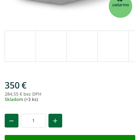
zadarmo
350 €
284,55 € bez DPH
Je
Skladom
(>3 ks)
ce