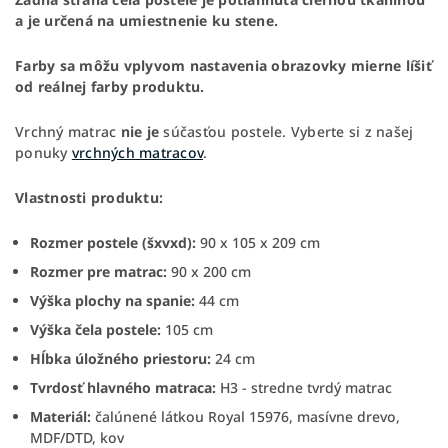
a je určená na umiestnenie ku stene.
Farby sa môžu vplyvom nastavenia obrazovky mierne líšiť
od reálnej farby produktu.
Vrchný matrac
nie je
súčasťou postele. Vyberte si z našej
ponuky
vrchných matracov
.
Vlastnosti produktu:
Rozmer postele (šxvxd):
90 x 105 x 209 cm
Rozmer pre matrac:
90 x 200 cm
Výška plochy na spanie:
44 cm
Výška čela postele:
105 cm
Hĺbka úložného priestoru:
24 cm
Tvrdosť hlavného matraca:
H3 - stredne tvrdý matrac
Materiál:
čalúnené látkou Royal 15976, masívne drevo,
MDF/DTD, kov