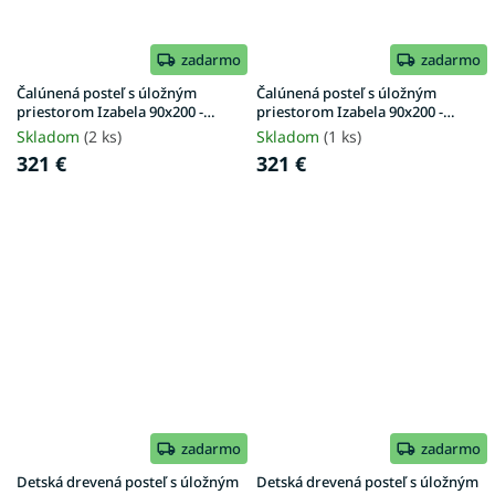
zadarmo
zadarmo
Čalúnená posteľ s úložným
Čalúnená posteľ s úložným
priestorom Izabela 90x200 -
priestorom Izabela 90x200 -
krémová
ružová
Skladom
(2 ks)
Skladom
(1 ks)
321 €
321 €
zadarmo
zadarmo
Detská drevená posteľ s úložným
Detská drevená posteľ s úložným