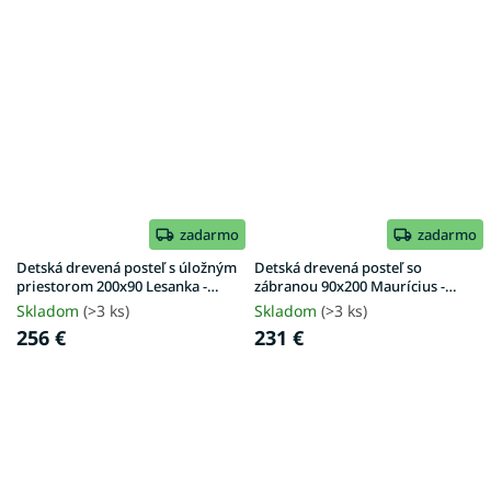
zadarmo
zadarmo
Detská drevená posteľ s úložným
Detská drevená posteľ so
priestorom 200x90 Lesanka -
zábranou 90x200 Maurícius -
biela
antracit
Skladom
(>3 ks)
Skladom
(>3 ks)
256 €
231 €