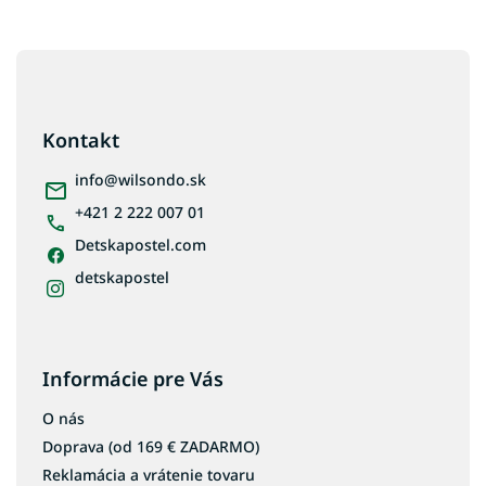
Z
á
p
ä
Kontakt
t
i
info
@
wilsondo.sk
e
+421 2 222 007 01
Detskapostel.com
detskapostel
Informácie pre Vás
O nás
Doprava (od 169 € ZADARMO)
Reklamácia a vrátenie tovaru