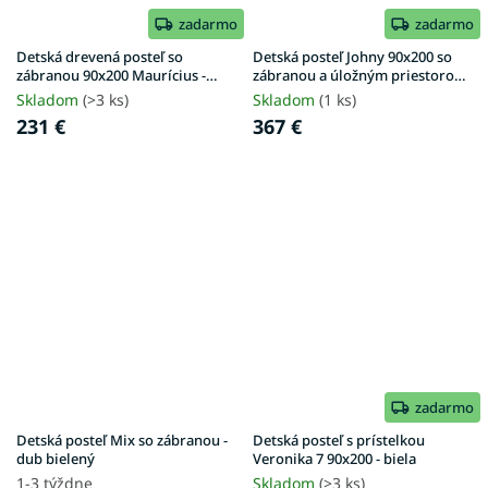
zadarmo
zadarmo
Detská drevená posteľ so
Detská posteľ Johny 90x200 so
zábranou 90x200 Maurícius -
zábranou a úložným priestorom
orech
- biela
Skladom
(>3 ks)
Skladom
(1 ks)
231 €
367 €
zadarmo
Detská posteľ Mix so zábranou -
Detská posteľ s prístelkou
dub bielený
Veronika 7 90x200 - biela
1-3 týždne
Skladom
(>3 ks)