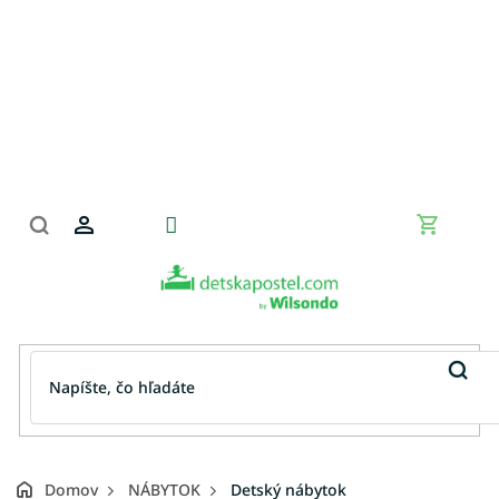
Prejsť
na
obsah
Nákupn
košík
Domov
NÁBYTOK
Detský nábytok