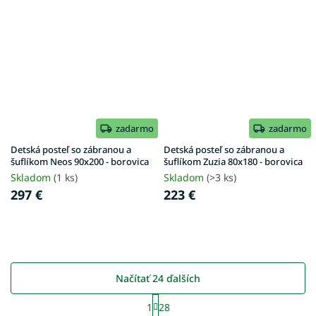
zadarmo
zadarmo
Detská posteľ so zábranou a
Detská posteľ so zábranou a
šuflíkom Neos 90x200 - borovica
šuflíkom Zuzia 80x180 - borovica
Skladom
(1 ks)
Skladom
(>3 ks)
297 €
223 €
Načítať 24 ďalších
S
1
28
t