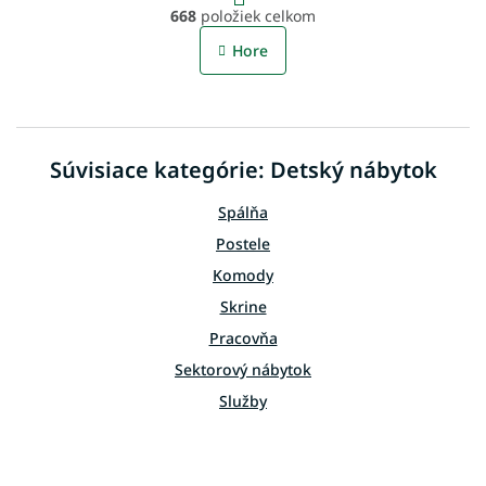
O
r
668
položiek celkom
v
á
l
n
Hore
á
k
o
d
v
a
a
c
n
i
i
Súvisiace kategórie: Detský nábytok
e
e
p
r
Spálňa
v
Postele
k
y
Komody
v
Skrine
ý
p
Pracovňa
i
Sektorový nábytok
s
u
Služby