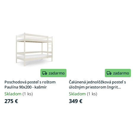
v
zadarmo
zadarmo
Poschodová posteľ s roštom
Čalúnená jednolôžková posteľ s
Paulína 90x200 - kašmír
úložným priestorom Ingrit
90x200 - ružová
Skladom
(1 ks)
Skladom
(1 ks)
275 €
349 €