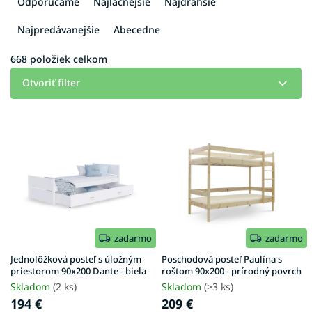
Odporúčame
Najlacnejšie
Najdrahšie
d
e
Najpredávanejšie
Abecedne
n
i
668
položiek celkom
e
Otvoriť filter
p
r
V
o
ý
d
p
u
i
k
s
t
p
o
r
v
o
d
zadarmo
zadarmo
u
Jednolôžková posteľ s úložným
Poschodová posteľ Paulína s
k
priestorom 90x200 Dante - biela
roštom 90x200 - prírodný povrch
t
Skladom
(2 ks)
Skladom
(>3 ks)
o
194 €
209 €