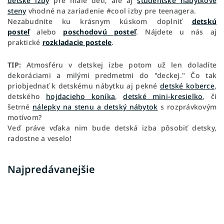
detské izby
pre malé deti, ale aj
študentské nábytkové
steny
vhodné na zariadenie #cool izby pre teenagera.
Nezabudnite ku krásnym kúskom doplniť
detskú
posteľ
alebo
poschodovú posteľ
. Nájdete u nás aj
praktické
rozkladacie postele
.
TIP:
Atmosféru v detskej izbe potom už len doladíte
dekoráciami a milými predmetmi do "deckej." Čo tak
priobjednať k detskému nábytku aj pekné
detské koberce
,
detského
hojdacieho koníka
,
detské mini-kresielko
, či
šetrné
nálepky na stenu a detský nábytok
s rozprávkovým
motívom?
Veď práve vďaka nim bude detská izba pôsobiť detsky,
radostne a veselo!
Najpredávanejšie