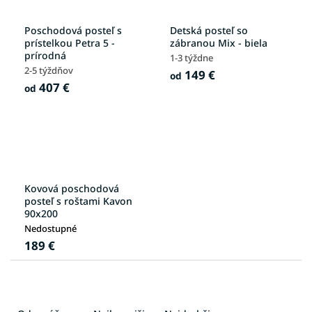
Poschodová posteľ s
Detská posteľ so
prístelkou Petra 5 -
zábranou Mix - biela
prírodná
1-3 týždne
2-5 týždňov
149 €
od
407 €
od
Kovová poschodová
posteľ s roštami Kavon
90x200
Nedostupné
189 €
R
a