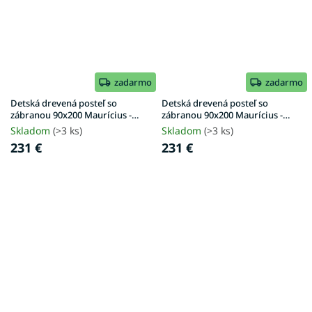
zadarmo
zadarmo
Detská drevená posteľ so
Detská drevená posteľ so
zábranou 90x200 Maurícius -
zábranou 90x200 Maurícius -
biela
borovica
Skladom
(>3 ks)
Skladom
(>3 ks)
231 €
231 €