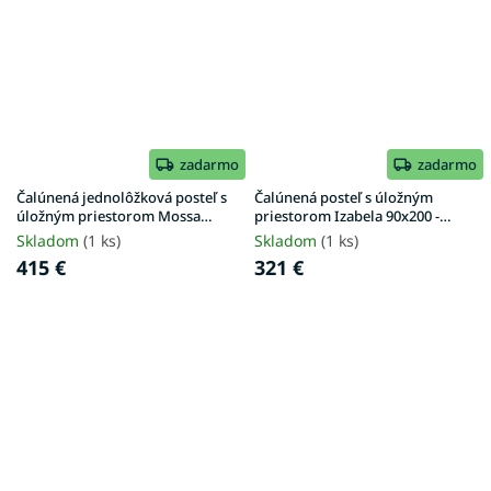
zadarmo
zadarmo
Čalúnená jednolôžková posteľ s
Čalúnená posteľ s úložným
úložným priestorom Mossa
priestorom Izabela 90x200 -
120x200 - sivá
grafit
Skladom
(1 ks)
Skladom
(1 ks)
415 €
321 €