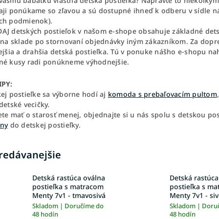
ášmu bábätku vlastná detská postieľka? Napravte to niekoľkými 
aji ponúkame so zľavou a sú dostupné ihneď k odberu v sídle n
ch podmienok).
AJ detských postieľok v našom e-shope obsahuje základné detsk
i na sklade po stornovaní objednávky iným zákazníkom. Za dopr
ejšia a drahšia detská postieľka. Tú v ponuke nášho e-shopu nah
né kusy radi ponúkneme výhodnejšie.
IPY:
ej postieľke sa výborne hodí aj
komoda s prebaľovacím pultom
detské vecičky.
ete mať o starosť menej, objednajte si u nás spolu s detskou po
iny
do detskej postieľky.
redávanejšie
Detská rastúca oválna
Detská rastúca
postieľka s matracom
postieľka s m
Menty 7v1 - tmavosivá
Menty 7v1 - si
Skladom | Doručíme do
Skladom | Doru
48 hodín
48 hodín