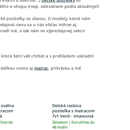
klikmi a ušetrite! :)
Detské postieľky
vo
ášho e-shopu (resp. odosielané podľa aktuálnych
é postieľky so zľavou, či modely, ktoré nám
edajovú cenu sa u nás občas mihne aj
radí iná, a tak vám vo výpredajovej sekcii
, ktorá šetrí váš chrbát a s prehľadom uskladní
stieľkou rovno aj
matrac
, prikrývku a iné
 oválna
Detská rastúca
atracom
postieľka s matracom
vá
7v1 Venli - tmavosivá
číme do
Skladom | Doručíme do
48 hodín