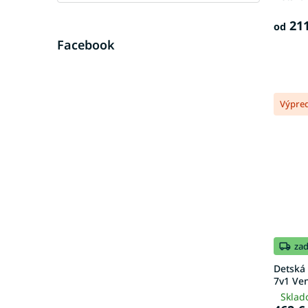
o
v
211
od
Facebook
Výpre
za
Detská 
7v1 Ven
Sklad