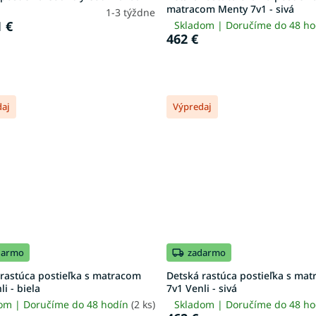
matracom Menty 7v1 - sivá
1-3 týždne
 €
Skladom | Doručíme do 48 h
462 €
daj
Výpredaj
darmo
zadarmo
rastúca postieľka s matracom
Detská rastúca postieľka s ma
li - biela
7v1 Venli - sivá
om | Doručíme do 48 hodín
(2 ks)
Skladom | Doručíme do 48 h