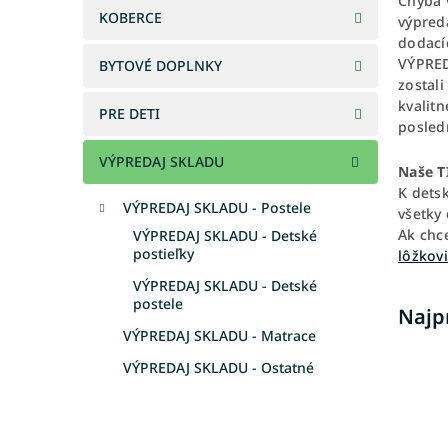
Chýba v
KOBERCE
výpred
dodací
VÝPRED
BYTOVÉ DOPLNKY
zostal
kvalitn
PRE DETI
posled
VÝPREDAJ SKLADU
Naše T
K detsk
VÝPREDAJ SKLADU - Postele
všetky 
Ak chc
VÝPREDAJ SKLADU - Detské
postieľky
lôžkov
VÝPREDAJ SKLADU - Detské
postele
Najp
VÝPREDAJ SKLADU - Matrace
VÝPREDAJ SKLADU - Ostatné