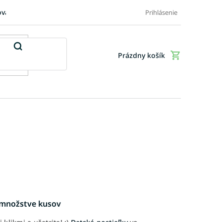
ovaru
FAQ: Časté otázky zákazníkov
Doplnkové služby
Ob
Prihlásenie
Prázdny košík
Nákupný
košík
m množstve kusov