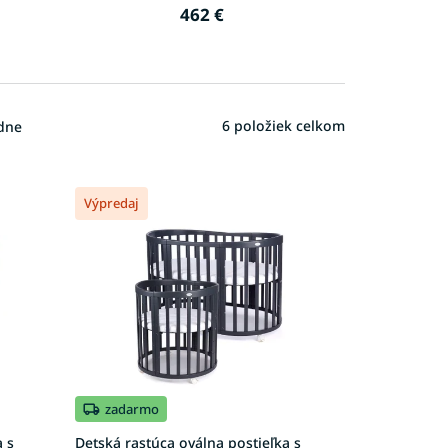
462 €
6
položiek celkom
dne
Výpredaj
zadarmo
a s
Detská rastúca oválna postieľka s