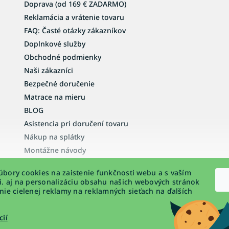
Doprava (od 169 € ZADARMO)
u
Reklamácia a vrátenie tovaru
FAQ: Časté otázky zákazníkov
Doplnkové služby
Obchodné podmienky
Naši zákazníci
Bezpečné doručenie
Matrace na mieru
BLOG
Asistencia pri doručení tovaru
Nákup na splátky
Montážne návody
Vyhlásenie o prístupnosti
bory cookies na zaistenie funkčnosti webu a s vaším
Podmienky ochrany osobných údajov
i. aj na personalizáciu obsahu našich webových stránok
nie cielenej reklamy na reklamných sieťach na ďalších
cií