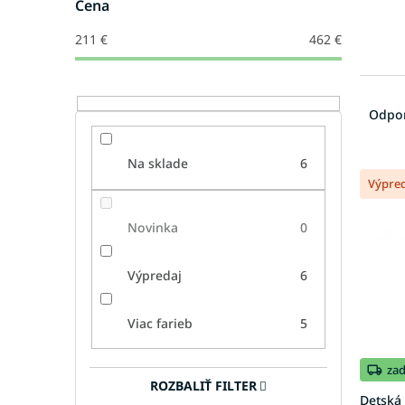
Cena
211
€
462
€
R
a
Odpo
d
e
Na sklade
6
V
n
Výpre
ý
i
p
e
i
Novinka
0
p
s
r
p
o
Výpredaj
6
r
d
o
u
Viac farieb
5
d
k
u
t
k
o
za
t
ROZBALIŤ FILTER
v
Detská 