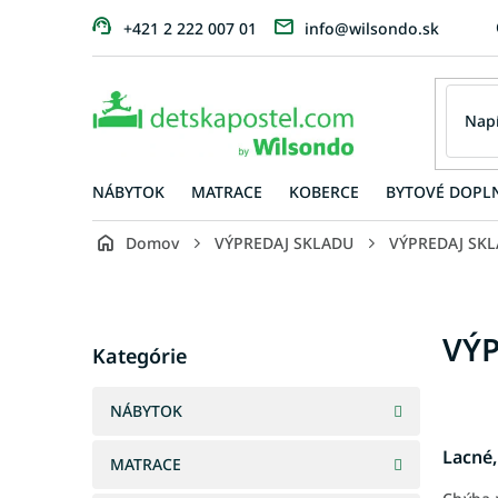
Prejsť
+421 2 222 007 01
info@wilsondo.sk
na
obsah
NÁBYTOK
MATRACE
KOBERCE
BYTOVÉ DOPL
Domov
VÝPREDAJ SKLADU
VÝPREDAJ SKLA
B
o
č
Preskočiť
VÝP
n
Kategórie
kategórie
ý
p
NÁBYTOK
a
n
Lacné,
MATRACE
e
l