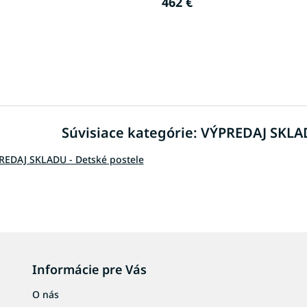
462 €
O
v
l
á
d
Súvisiace kategórie: VÝPREDAJ SKLA
a
c
i
REDAJ SKLADU - Detské postele
e
p
r
v
k
y
v
ý
Informácie pre Vás
p
i
O nás
s