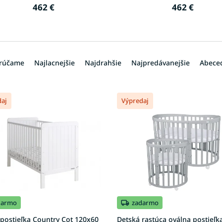
462 €
462 €
rúčame
Najlacnejšie
Najdrahšie
Najpredávanejšie
Abece
daj
Výpredaj
darmo
zadarmo
postieľka Country Cot 120x60
Detská rastúca oválna postieľk