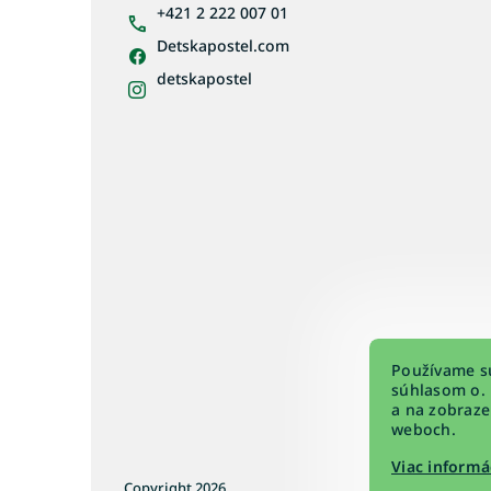
i
+421 2 222 007 01
e
Detskapostel.com
detskapostel
Používame sú
súhlasom o. 
a na zobraze
weboch.
Viac informá
Copyright 2026