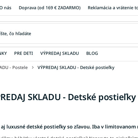
O nás
Doprava (od 169 € ZADARMO)
Reklamácia a vrátenie t
NKY
PRE DETI
VÝPREDAJ SKLADU
BLOG
DU - Postele
VÝPREDAJ SKLADU - Detské postieľky
REDAJ SKLADU - Detské postieľky
 aj luxusné detské postieľky so zľavou. Iba v limitovano