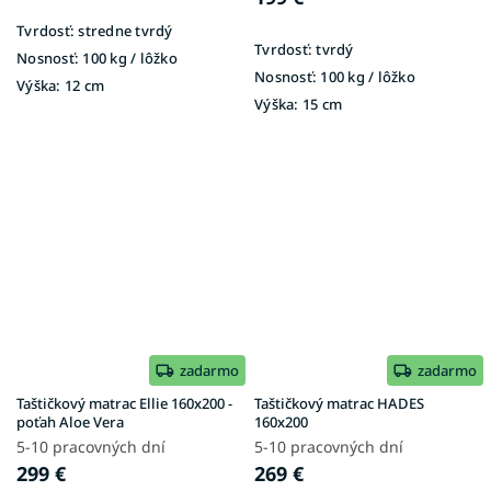
Tvrdosť:
stredne tvrdý
Tvrdosť:
tvrdý
Nosnosť:
100 kg / lôžko
Nosnosť:
100 kg / lôžko
Výška:
12 cm
Výška:
15 cm
zadarmo
zadarmo
Taštičkový matrac Ellie 160x200 -
Taštičkový matrac HADES
poťah Aloe Vera
160x200
5-10 pracovných dní
5-10 pracovných dní
299 €
269 €