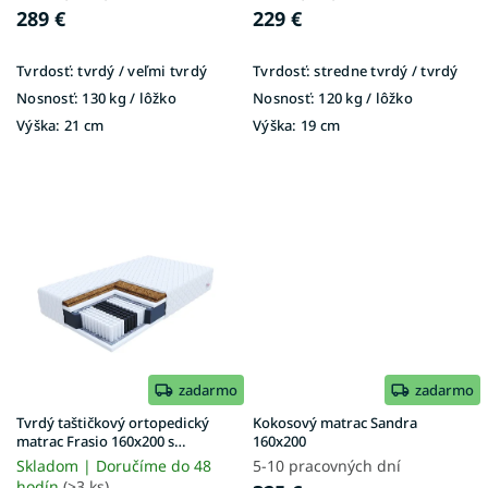
v
289 €
229 €
Tvrdosť:
tvrdý / veľmi tvrdý
Tvrdosť:
stredne tvrdý / tvrdý
Nosnosť:
130 kg / lôžko
Nosnosť:
120 kg / lôžko
Výška:
21 cm
Výška:
19 cm
zadarmo
zadarmo
Tvrdý taštičkový ortopedický
Kokosový matrac Sandra
matrac Frasio 160x200 s
160x200
kokosom
Skladom | Doručíme do 48
5-10 pracovných dní
hodín
(>3 ks)