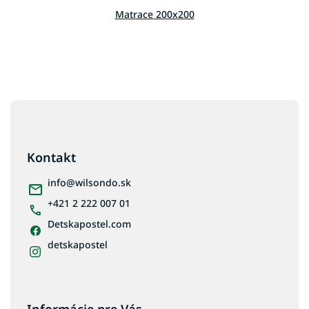
ý
p
Matrace 200x200
i
s
u
Z
á
p
ä
Kontakt
t
i
info
@
wilsondo.sk
e
+421 2 222 007 01
Detskapostel.com
detskapostel