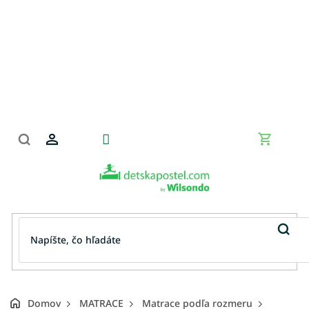
Prejsť
na
obsah
Nákupn
košík
Domov
MATRACE
Matrace podľa rozmeru