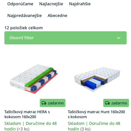
a
Odporúčame
Najlacnejšie
Najdrahšie
d
e
Najpredávanejšie
Abecedne
n
i
12
položiek celkom
e
Otvoriť filter
p
r
V
o
ý
d
p
u
i
k
s
t
p
o
r
v
o
d
zadarmo
zadarmo
u
Taštičkový matrac HERA s
Taštičkový matrac Hunt 160x200
k
kokosom 160x200
s kokosom
t
Skladom | Doručíme do 48
Skladom | Doručíme do 48
o
hodín
(>3 ks)
hodín
(3 ks)