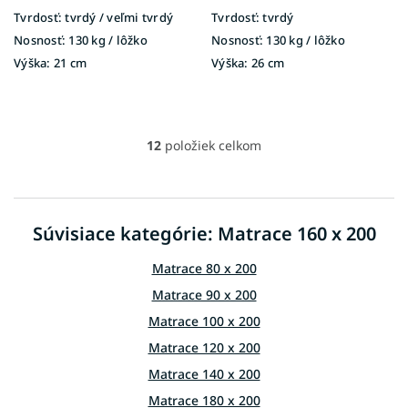
Tvrdosť:
tvrdý / veľmi tvrdý
Tvrdosť:
tvrdý
Nosnosť:
130 kg / lôžko
Nosnosť:
130 kg / lôžko
Výška:
21 cm
Výška:
26 cm
12
položiek celkom
O
v
l
á
d
Súvisiace kategórie: Matrace 160 x 200
a
c
Matrace 80 x 200
i
e
Matrace 90 x 200
p
Matrace 100 x 200
r
v
Matrace 120 x 200
k
Matrace 140 x 200
y
v
Matrace 180 x 200