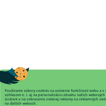
Používame súbory cookies na zaistenie funkčnosti webu a s 
súhlasom o. i. aj na personalizáciu obsahu našich webových
stránok a na zobrazenie cielenej reklamy na reklamných sieť
na ďalších weboch.