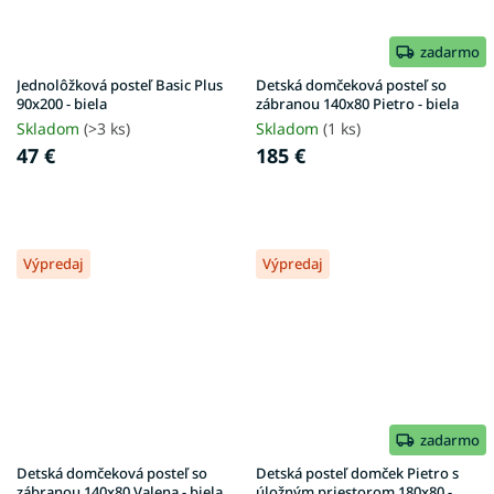
zadarmo
Jednolôžková posteľ Basic Plus
Detská domčeková posteľ so
90x200 - biela
zábranou 140x80 Pietro - biela
Skladom
(>3 ks)
Skladom
(1 ks)
47 €
185 €
Výpredaj
Výpredaj
zadarmo
Detská domčeková posteľ so
Detská posteľ domček Pietro s
zábranou 140x80 Valena - biela
úložným priestorom 180x80 -