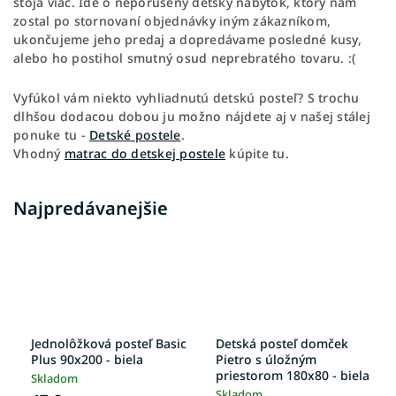
stoja viac. Ide o neporušený detský nábytok, ktorý nám
zostal po stornovaní objednávky iným zákazníkom,
ukončujeme jeho predaj a dopredávame posledné kusy,
alebo ho postihol smutný osud neprebratého tovaru. :(
Vyfúkol vám niekto vyhliadnutú detskú posteľ? S trochu
dlhšou dodacou dobou ju možno nájdete aj v našej stálej
ponuke tu -
Detské postele
.
Vhodný
matrac do detskej postele
kúpite tu.
Najpredávanejšie
Jednolôžková posteľ Basic
Detská posteľ domček
Plus 90x200 - biela
Pietro s úložným
priestorom 180x80 - biela
Skladom
Skladom