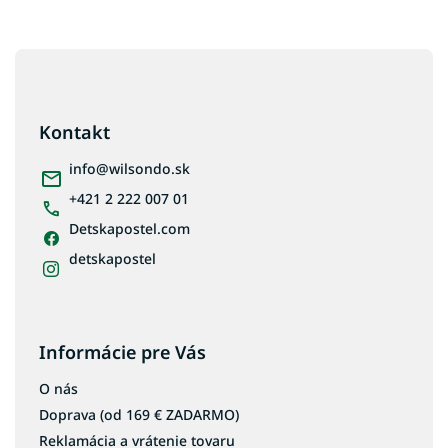
k
y
v
Z
ý
p
á
i
p
s
ä
Kontakt
u
t
i
info
@
wilsondo.sk
e
+421 2 222 007 01
Detskapostel.com
detskapostel
Informácie pre Vás
O nás
Doprava (od 169 € ZADARMO)
Reklamácia a vrátenie tovaru