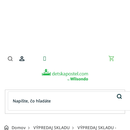
Prejsť
na
obsah
Nákupn
košík
Domov
VÝPREDAJ SKLADU
VÝPREDAJ SKLADU -