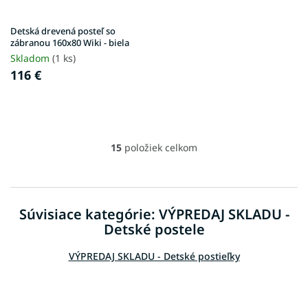
Detská drevená posteľ so
zábranou 160x80 Wiki - biela
Skladom
(1 ks)
116 €
15
položiek celkom
O
v
l
á
d
Súvisiace kategórie: VÝPREDAJ SKLADU -
a
Detské postele
c
i
e
VÝPREDAJ SKLADU - Detské postieľky
p
r
v