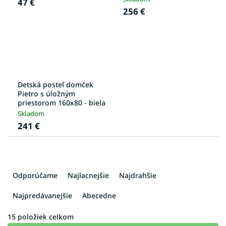
47 €
256 €
Detská posteľ domček
Pietro s úložným
priestorom 160x80 - biela
Skladom
241 €
R
a
Odporúčame
Najlacnejšie
Najdrahšie
d
e
Najpredávanejšie
Abecedne
n
i
15
položiek celkom