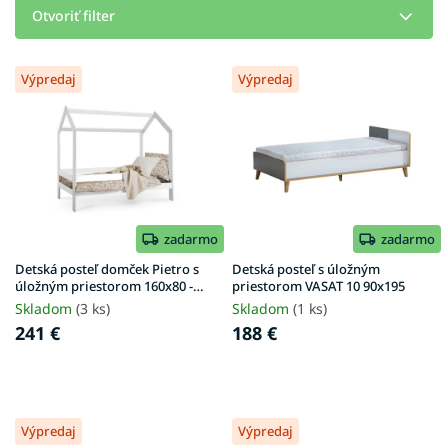
e
Otvoriť filter
p
r
V
o
Výpredaj
Výpredaj
ý
d
p
u
i
k
s
t
p
o
r
v
o
d
zadarmo
zadarmo
u
Detská posteľ domček Pietro s
Detská posteľ s úložným
k
úložným priestorom 160x80 -
priestorom VASAT 10 90x195
biela
t
Skladom
(3 ks)
Skladom
(1 ks)
o
241 €
188 €
v
Výpredaj
Výpredaj