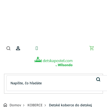
Prejsť
na
obsah
Nákupn
košík
Domov
KOBERCE
Detské koberce do detskej