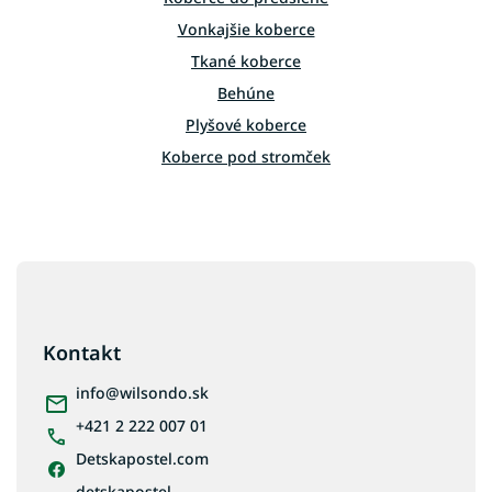
ý
Vonkajšie koberce
p
i
Tkané koberce
s
Behúne
u
Plyšové koberce
Koberce pod stromček
Biele koberce
Čierne koberce
Z
Farebné koberce
á
Hnedé koberce
p
Modré koberce
ä
Kontakt
Ružové koberce
t
i
info
@
wilsondo.sk
Sivé koberce
e
+421 2 222 007 01
Tyrkysové koberce
Detskapostel.com
Zelené koberce
Žlté koberce
detskapostel