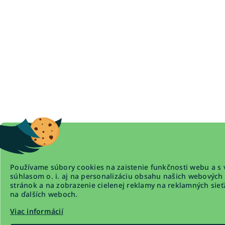
Koberce 200X200
Koberce 240x305
Koberce 133x195
Koberce 240x340
Koberce 400x400
Koberce 150x80
Používame súbory cookies na zaistenie funkčnosti webu a s 
súhlasom o. i. aj na personalizáciu obsahu našich webových
stránok a na zobrazenie cielenej reklamy na reklamných sieť
na ďalších weboch.
Viac informácií