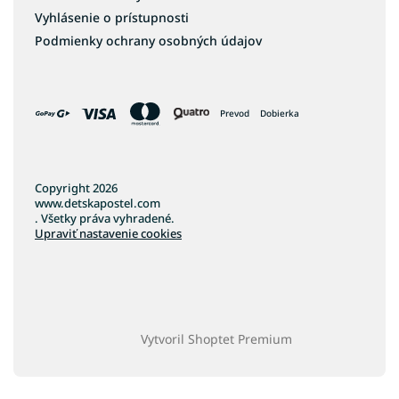
Koberce 120x180
Vyhlásenie o prístupnosti
Koberce 120x200
Podmienky ochrany osobných údajov
Koberce 140x190
Koberce 140x200
Prevod
Dobierka
Koberce 160x200
Koberce 160x220
Koberce 160x230
Copyright 2026
Koberce 170x240
www.detskapostel.com
. Všetky práva vyhradené.
Koberce 180x260
Upraviť nastavenie cookies
Koberce 180x280
Koberce 200x290
Koberce 200x300
Koberce 240x330
Vytvoril Shoptet Premium
Koberce 300x400
Koberce 400x500