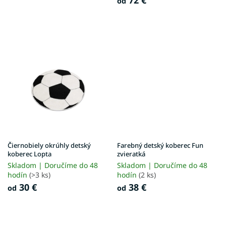
72 €
od
v
Čiernobiely okrúhly detský
Farebný detský koberec Fun
koberec Lopta
zvieratká
Skladom | Doručíme do 48
Skladom | Doručíme do 48
hodín
(>3 ks)
hodín
(2 ks)
30 €
38 €
od
od