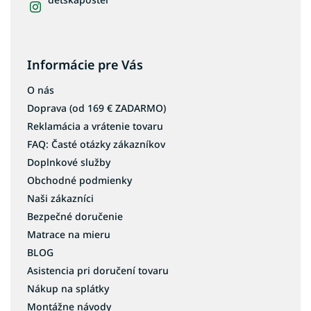
Červené koberce
Bordové koberce
Béžové koberce
Informácie pre Vás
Krémové koberce
O nás
Fialové koberce
Doprava (od 169 € ZADARMO)
Oranžové koberce
Reklamácia a vrátenie tovaru
Koberce 60x100
FAQ: Časté otázky zákazníkov
Koberce 60x120
Doplnkové služby
Obchodné podmienky
Koberce 80x150
Naši zákazníci
Koberce 80x200
Bezpečné doručenie
Koberce 80x300
Matrace na mieru
Koberce 90x200
BLOG
Koberce 100x200
Asistencia pri doručení tovaru
Koberce 120x160
Nákup na splátky
Koberce 120x170
Montážne návody