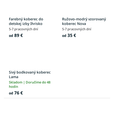
Farebný koberec do
Ružovo-modrý vzorovaný
detskej izby Ihrisko
koberec Nova
5-7 pracovných dní
5-7 pracovných dní
89 €
35 €
od
od
Sivý bodkovaný koberec
Lama
Skladom | Doručíme do 48
hodín
76 €
od
R