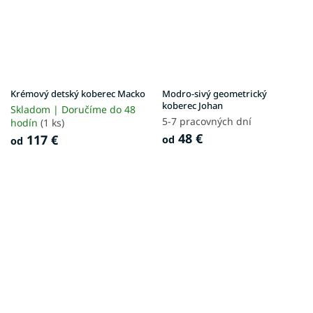
Krémový detský koberec Macko
Modro-sivý geometrický
koberec Johan
Skladom | Doručíme do 48
5-7 pracovných dní
hodín
(1 ks)
48 €
117 €
od
od