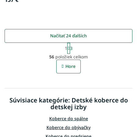
Načítať 24 ďalších
S
1
3
t
O
r
56
položiek celkom
v
á
l
n
Hore
á
k
o
d
v
a
a
c
n
i
i
Súvisiace kategórie: Detské koberce do
e
e
p
detskej izby
r
v
Koberce do spálne
k
Koberce do obývačky
y
v
Koberce do predsiene