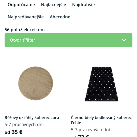
a
Odporúčame
Najlacnejšie
Najdrahšie
d
e
Najpredávanejšie
Abecedne
n
i
56
položiek celkom
e
Otvoriť filter
p
r
V
o
ý
d
p
u
i
k
s
t
p
o
r
v
o
d
u
Béžový okrúhly koberec Lora
Čierno-biely bodkovaný koberec
k
Febie
5-7 pracovných dní
t
5-7 pracovných dní
35 €
od
o