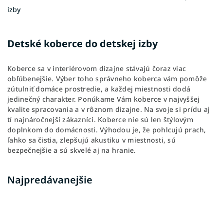
izby
Detské koberce do detskej izby
Koberce sa v interiérovom dizajne stávajú čoraz viac
obľúbenejšie. Výber toho správneho koberca vám pomôže
zútulniť domáce prostredie, a každej miestnosti dodá
jedinečný charakter. Ponúkame Vám koberce v najvyššej
kvalite spracovania a v rôznom dizajne. Na svoje si prídu aj
tí najnáročnejší zákazníci. Koberce nie sú len štýlovým
doplnkom do domácnosti. Výhodou je, že pohlcujú prach,
ľahko sa čistia, zlepšujú akustiku v miestnosti, sú
bezpečnejšie a sú skvelé aj na hranie.
Najpredávanejšie