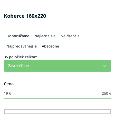
Koberce 160x220
R
a
Odporúčame
Najlacnejšie
Najdrahšie
d
e
Najpredávanejšie
Abecedne
n
i
35
položiek celkom
e
Zavrieť filter
p
r
o
Cena
d
u
19
€
250
€
k
t
o
v