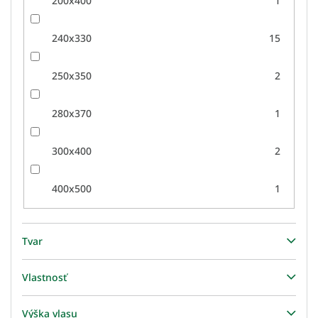
200x400
1
240x330
15
250x350
2
280x370
1
300x400
2
400x500
1
Tvar
Vlastnosť
Výška vlasu