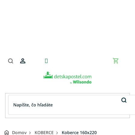
Prejsť
na
obsah
Nákupn
košík
Domov
KOBERCE
Koberce 160x220