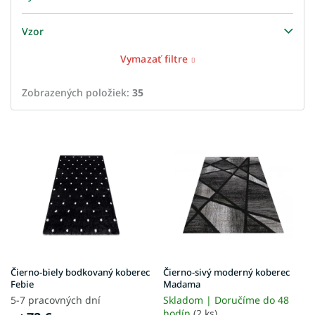
Vzor
Vymazať filtre
Zobrazených položiek:
35
V
ý
p
i
s
p
r
o
d
u
Čierno-biely bodkovaný koberec
Čierno-sivý moderný koberec
k
Febie
Madama
t
5-7 pracovných dní
Skladom | Doručíme do 48
hodín
(2 ks)