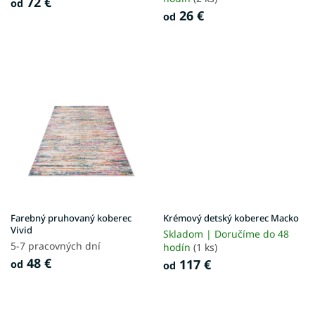
o
72 €
od
v
26 €
od
Farebný pruhovaný koberec
Krémový detský koberec Macko
Vivid
Skladom | Doručíme do 48
5-7 pracovných dní
hodín
(1 ks)
48 €
117 €
od
od