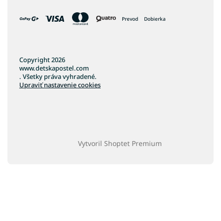
Koberce 300x400
Koberce 400x500
Prevod
Dobierka
Koberce 60x110
Koberce 70x150
Koberce 70x200
Copyright 2026
www.detskapostel.com
Koberce 70x250
. Všetky práva vyhradené.
Upraviť nastavenie cookies
Koberce 70x300
Koberce 70x400
Koberce 80x250
Koberce 80x400
Vytvoril Shoptet Premium
Koberce 100x150
Koberce 100x250
Koberce 100x300
Koberce 100x400
Koberce 180x250
Koberce 250x350