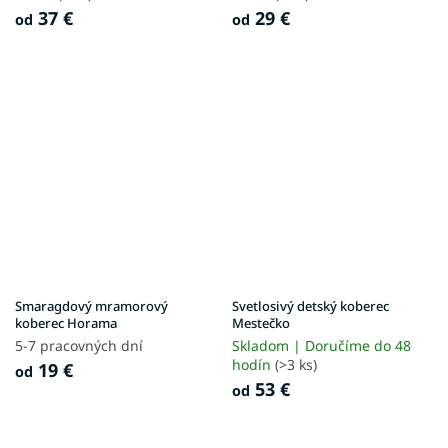
37 €
29 €
od
od
Smaragdový mramorový
Svetlosivý detský koberec
koberec Horama
Mestečko
5-7 pracovných dní
Skladom | Doručíme do 48
hodín
(>3 ks)
19 €
od
53 €
od