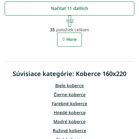
Načítať 11 ďalších
S
1
2
t
O
r
35
položiek celkom
v
á
l
n
Hore
á
k
o
d
v
a
a
c
n
i
i
Súvisiace kategórie: Koberce 160x220
e
e
p
r
Biele koberce
v
Čierne koberce
k
y
Farebné koberce
v
Hnedé koberce
ý
p
Modré koberce
i
Ružové koberce
s
u