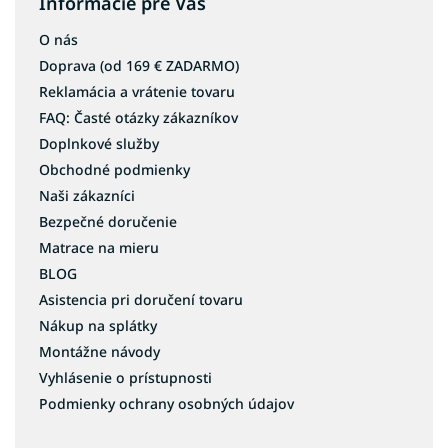
Informácie pre Vás
Koberce 100x200
O nás
Koberce 120x160
Doprava (od 169 € ZADARMO)
Koberce 120x170
Reklamácia a vrátenie tovaru
Koberce 120x180
FAQ: Časté otázky zákazníkov
Koberce 120x200
Doplnkové služby
Koberce 140x190
Obchodné podmienky
Koberce 140x200
Naši zákazníci
Koberce 160x200
Bezpečné doručenie
Matrace na mieru
Koberce 160x230
BLOG
Koberce 170x240
Asistencia pri doručení tovaru
Koberce 180x260
Nákup na splátky
Koberce 180x280
Montážne návody
Koberce 200x290
Vyhlásenie o prístupnosti
Koberce 200x300
Podmienky ochrany osobných údajov
Koberce 240x330