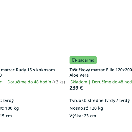
zadarmo
 matrac Rudy 15 s kokosom
Taštičkový matrac Ellie 120x200
0
Aloe Vera
m | Doručíme do 48 hodín
(>3 ks)
Skladom | Doručíme do 48 ho
239 €
:
tvrdý
Tvrdosť:
stredne tvrdý / tvrdý
ť:
100 kg
Nosnosť:
120 kg
15 cm
Výška:
23 cm