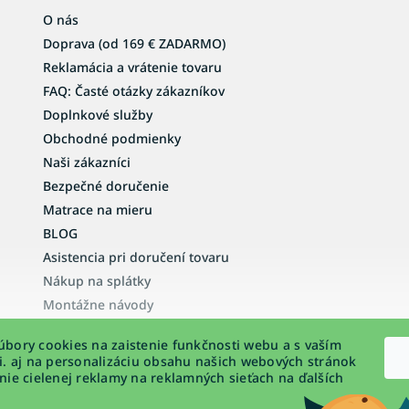
O nás
Doprava (od 169 € ZADARMO)
Reklamácia a vrátenie tovaru
FAQ: Časté otázky zákazníkov
Doplnkové služby
Obchodné podmienky
Naši zákazníci
Bezpečné doručenie
Matrace na mieru
BLOG
Asistencia pri doručení tovaru
Nákup na splátky
Montážne návody
Vyhlásenie o prístupnosti
bory cookies na zaistenie funkčnosti webu a s vaším
Podmienky ochrany osobných údajov
i. aj na personalizáciu obsahu našich webových stránok
nie cielenej reklamy na reklamných sieťach na ďalších