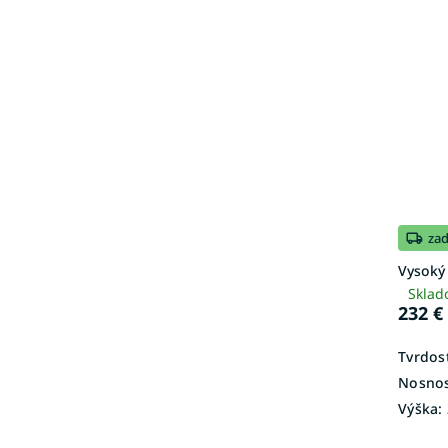
za
Vysoký
Sklad
232 €
Tvrdosť
Nosnos
Výška: