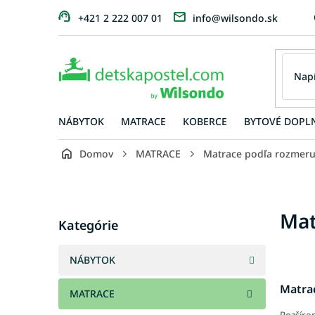
Prejsť
+421 2 222 007 01
info@wilsondo.sk
na
obsah
NÁBYTOK
MATRACE
KOBERCE
BYTOVÉ DOPL
Domov
MATRACE
Matrace podľa rozmer
B
o
č
Preskočiť
Mat
n
Kategórie
kategórie
ý
p
NÁBYTOK
a
n
Matra
MATRACE
e
l
Rozšíre