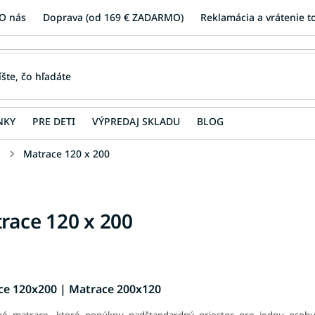
O nás
Doprava (od 169 € ZADARMO)
Reklamácia a vrátenie t
NKY
PRE DETI
VÝPREDAJ SKLADU
BLOG
u
Matrace 120 x 200
race 120 x 200
ce 120x200 | Matrace 200x120
né matrace, ktoré ponúknu nadštandardný priestor pre jednu osobu.