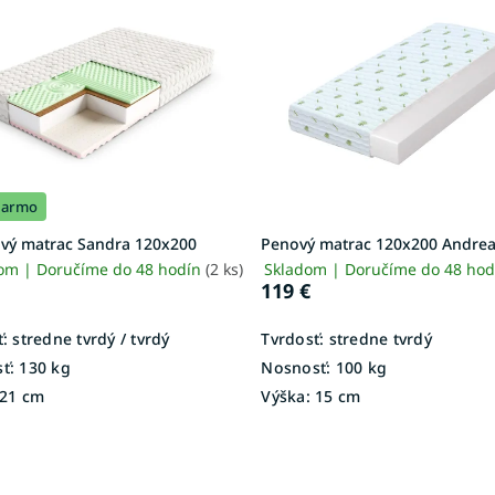
darmo
vý matrac Sandra 120x200
Penový matrac 120x200 Andrea
om | Doručíme do 48 hodín
(2 ks)
Skladom | Doručíme do 48 ho
119 €
:
stredne tvrdý / tvrdý
Tvrdosť:
stredne tvrdý
ť:
130 kg
Nosnosť:
100 kg
21 cm
Výška:
15 cm