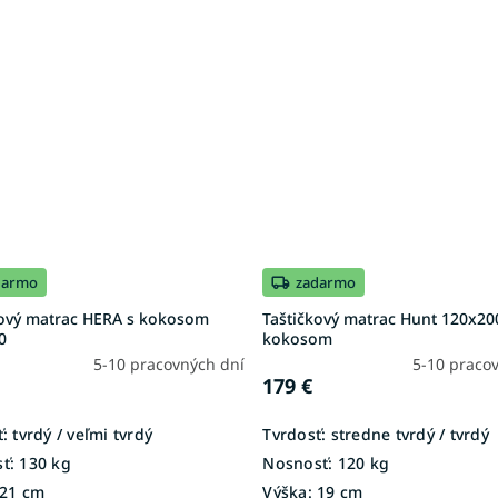
darmo
zadarmo
kový matrac HERA s kokosom
Taštičkový matrac Hunt 120x20
0
kokosom
5-10 pracovných dní
5-10 praco
179 €
:
tvrdý / veľmi tvrdý
Tvrdosť:
stredne tvrdý / tvrdý
ť:
130 kg
Nosnosť:
120 kg
21 cm
Výška:
19 cm