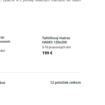
rac
Taštičkový matrac
okosom
HADES 120x200
5-10 pracovných dní
 dní
199 €
12
položiek celkom
dne