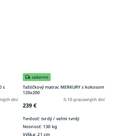
zadarmo
0 s
Taštičkový matrac MERKURY s kokosom
120x200
vných dní
5-10 pracovných dní
239 €
Tvrdosť:
tvrdý / veľmi tvrdý
Nosnosť:
130 kg
Výška:
21 cm