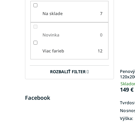
Na sklade
7
Novinka
0
Viac farieb
12
Penový
ROZBALIŤ FILTER
120x20
Sklado
149 €
Facebook
Tvrdosť
Nosnos
Výška: