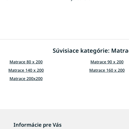
O
v
l
á
d
Súvisiace kategórie: Matra
a
c
i
Matrace 80 x 200
Matrace 90 x 200
e
Matrace 140 x 200
Matrace 160 x 200
p
r
Matrace 200x200
v
k
y
v
ý
p
i
s
Informácie pre Vás
u