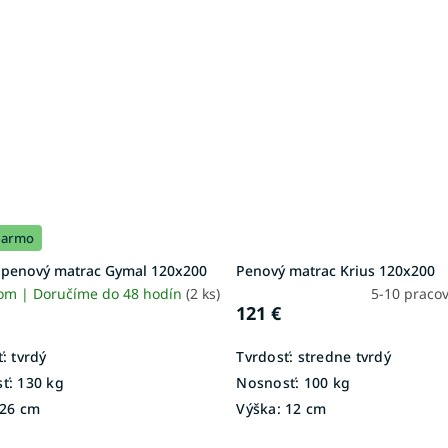
darmo
 penový matrac Gymal 120x200
Penový matrac Krius 120x200
om | Doručíme do 48 hodín
(2 ks)
5-10 praco
121 €
:
tvrdý
Tvrdosť:
stredne tvrdý
ť:
130 kg
Nosnosť:
100 kg
26 cm
Výška:
12 cm