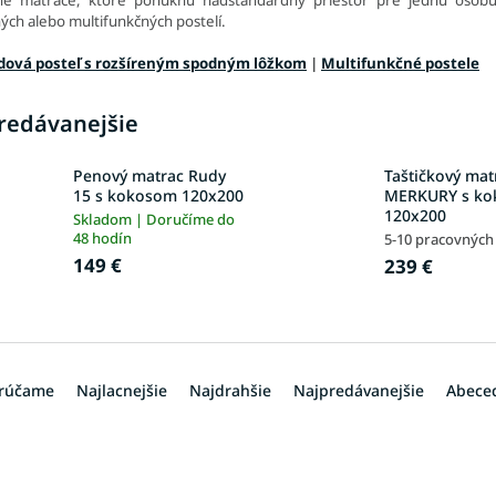
ých alebo multifunkčných postelí.
dová posteľ s rozšíreným spodným lôžkom
|
Multifunkčné postele
redávanejšie
Penový matrac Rudy
Taštičkový mat
15 s kokosom 120x200
MERKURY s k
120x200
Skladom | Doručíme do
48 hodín
5-10 pracovných
149 €
239 €
rúčame
Najlacnejšie
Najdrahšie
Najpredávanejšie
Abece