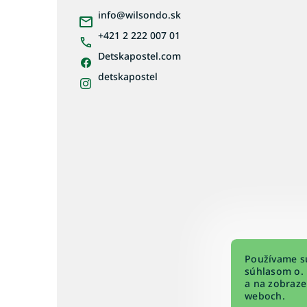
ä
info
@
wilsondo.sk
t
i
+421 2 222 007 01
e
Detskapostel.com
detskapostel
Používame sú
súhlasom o. 
a na zobraze
weboch.