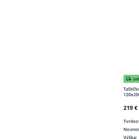
za
Taštič
120x20
219 €
Tvrdosť
Nosnos
Výška: