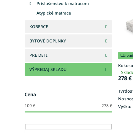
p
e
Príslušenstvo k matracom
i
p
Atypické matrace
s
r
p
o
KOBERCE
r
d
o
u
BYTOVÉ DOPLNKY
d
k
u
t
k
o
PRE DETI
za
t
v
Kokoso
o
VÝPREDAJ SKLADU
Sklad
v
278 €
Tvrdosť
Cena
Nosnos
109
€
278
€
Výška: