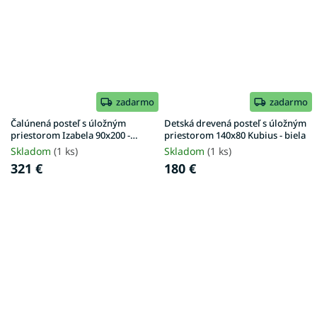
zadarmo
zadarmo
Čalúnená posteľ s úložným
Detská drevená posteľ s úložným
priestorom Izabela 90x200 -
priestorom 140x80 Kubius - biela
ružová
Skladom
(1 ks)
Skladom
(1 ks)
321 €
180 €