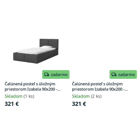
v
zadarmo
zadarmo
Čalúnená posteľ s úložným
Čalúnená posteľ s úložným
priestorom Izabela 90x200 -
priestorom Izabela 90x200 -
grafit
krémová
Skladom
(1 ks)
Skladom
(2 ks)
321 €
321 €