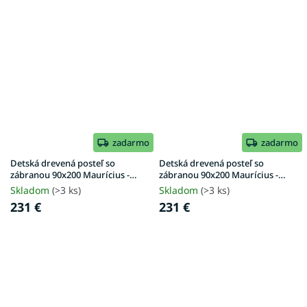
zadarmo
zadarmo
Detská drevená posteľ so
Detská drevená posteľ so
zábranou 90x200 Maurícius -
zábranou 90x200 Maurícius -
borovica
orech
Skladom
(>3 ks)
Skladom
(>3 ks)
231 €
231 €