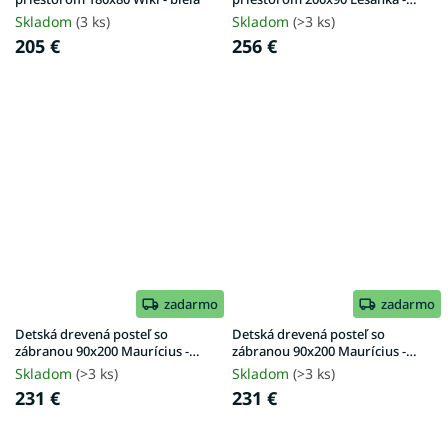
biela
Skladom
(3 ks)
Skladom
(>3 ks)
205 €
256 €
zadarmo
zadarmo
Detská drevená posteľ so
Detská drevená posteľ so
zábranou 90x200 Maurícius -
zábranou 90x200 Maurícius -
antracit
biela
Skladom
(>3 ks)
Skladom
(>3 ks)
231 €
231 €