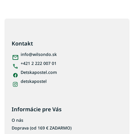
Z
á
p
ä
Kontakt
t
i
info
@
wilsondo.sk
e
+421 2 222 007 01
Detskapostel.com
detskapostel
Informácie pre Vás
O nás
Doprava (od 169 € ZADARMO)