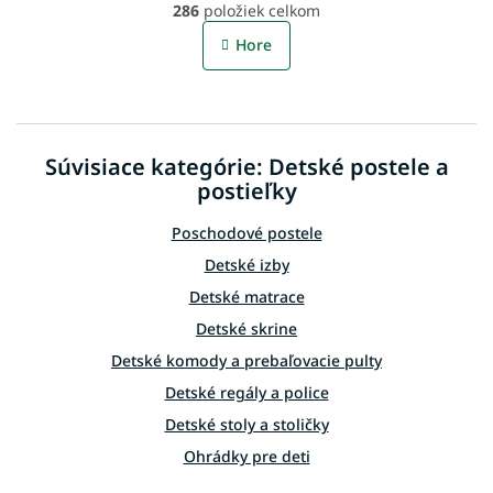
r
286
položiek celkom
v
á
l
n
Hore
á
k
o
d
v
a
a
c
n
i
i
Súvisiace kategórie: Detské postele a
e
e
p
postieľky
r
v
Poschodové postele
k
Detské izby
y
v
Detské matrace
ý
Detské skrine
p
i
Detské komody a prebaľovacie pulty
s
Detské regály a police
u
Detské stoly a stoličky
Ohrádky pre deti