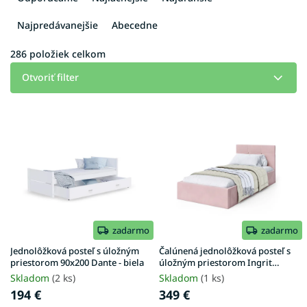
d
e
Najpredávanejšie
Abecedne
n
i
286
položiek celkom
e
Otvoriť filter
p
r
V
o
ý
d
p
u
i
k
s
t
p
o
r
v
o
d
zadarmo
zadarmo
u
Jednolôžková posteľ s úložným
Čalúnená jednolôžková posteľ s
k
priestorom 90x200 Dante - biela
úložným priestorom Ingrit
90x200 - ružová
t
Skladom
(2 ks)
Skladom
(1 ks)
o
194 €
349 €