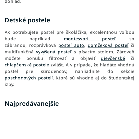
dohľad.
Detské postele
Ak potrebujete posteľ pre školáčika, excelentnou voľbou
bude napríklad
montessori posteľ
so
zábranou,
rozprávková
posteľ auto
,
domčeková posteľ
či
multifunkčná
vyvýšená posteľ
s písacím stolom. Zároveň
môžete ponuku filtrovať a objaviť
dievčenské
či
chlapčenské postele
zvlášť. A v prípade, že hľadáte vhodnú
posteľ pre súrodencov, nahliadnite do sekcie
poschodových postelí
, ktoré sú vhodné aj do študentskej
izby.
Najpredávanejšie