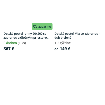
zadarmo
Detská posteľ Johny 90x200 so
Detská posteľ Mix so zábranou -
zábranou a úložným priestorom
dub bielený
- biela
Skladom
(1 ks)
1-3 týždne
367 €
149 €
od