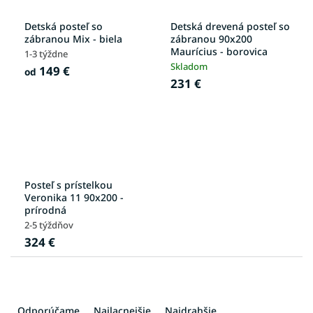
Detská posteľ so
Detská drevená posteľ so
zábranou Mix - biela
zábranou 90x200
Maurícius - borovica
1-3 týždne
Skladom
149 €
od
231 €
Posteľ s prístelkou
Veronika 11 90x200 -
prírodná
2-5 týždňov
324 €
R
a
Odporúčame
Najlacnejšie
Najdrahšie