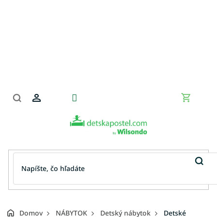
Prejsť
na
obsah
Nákupn
košík
Domov
NÁBYTOK
Detský nábytok
Detské