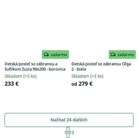
zadarmo
zadarmo
Detská posteľ so zábranou a
Detská posteľ so zábranou Oľga
šuflíkom Zuzia 90x200 - borovica
2 - biela
Skladom
(>3 ks)
Skladom
(>3 ks)
233 €
279 €
od
Načítať 24 ďalších
S
1
12
t
O