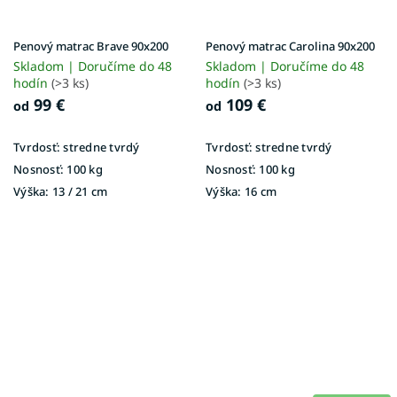
Penový matrac Brave 90x200
Penový matrac Carolina 90x200
Skladom | Doručíme do 48
Skladom | Doručíme do 48
hodín
(>3 ks)
hodín
(>3 ks)
99 €
109 €
od
od
Tvrdosť:
stredne tvrdý
Tvrdosť:
stredne tvrdý
Nosnosť:
100 kg
Nosnosť:
100 kg
Výška:
13 / 21 cm
Výška:
16 cm