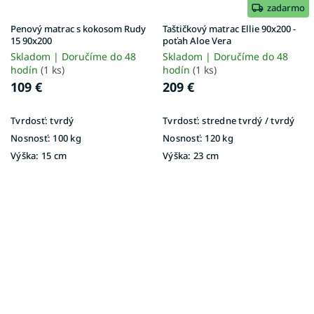
zadarmo
Penový matrac s kokosom Rudy
Taštičkový matrac Ellie 90x200 -
15 90x200
poťah Aloe Vera
Skladom | Doručíme do 48
Skladom | Doručíme do 48
hodín
(1 ks)
hodín
(1 ks)
109 €
209 €
Tvrdosť:
tvrdý
Tvrdosť:
stredne tvrdý / tvrdý
Nosnosť:
100 kg
Nosnosť:
120 kg
Výška:
15 cm
Výška:
23 cm