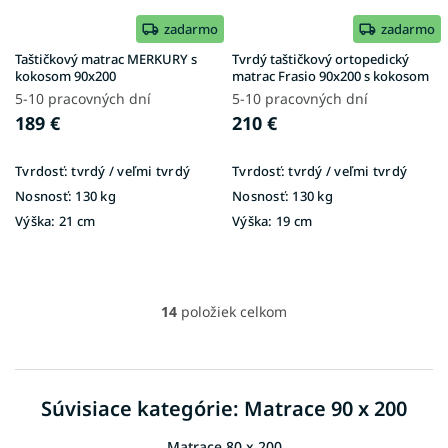
zadarmo
zadarmo
Taštičkový matrac MERKURY s
Tvrdý taštičkový ortopedický
kokosom 90x200
matrac Frasio 90x200 s kokosom
5-10 pracovných dní
5-10 pracovných dní
189 €
210 €
Tvrdosť:
tvrdý / veľmi tvrdý
Tvrdosť:
tvrdý / veľmi tvrdý
Nosnosť:
130 kg
Nosnosť:
130 kg
Výška:
21 cm
Výška:
19 cm
14
položiek celkom
O
v
l
á
d
Súvisiace kategórie: Matrace 90 x 200
a
c
Matrace 80 x 200