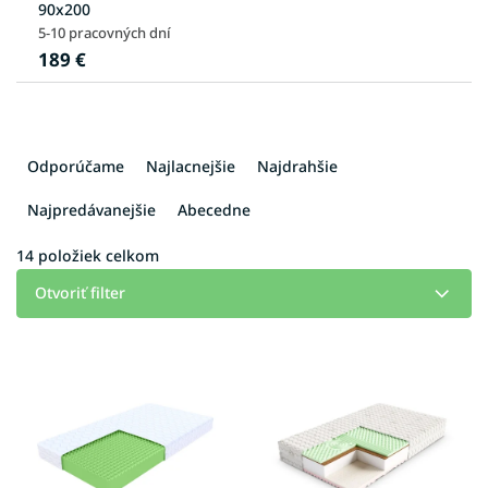
90x200
5-10 pracovných dní
189 €
R
a
Odporúčame
Najlacnejšie
Najdrahšie
d
e
Najpredávanejšie
Abecedne
n
i
14
položiek celkom
e
Otvoriť filter
p
r
V
o
ý
d
p
u
i
k
s
t
p
o