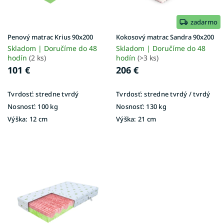
r
v
o
d
zadarmo
u
Penový matrac Krius 90x200
Kokosový matrac Sandra 90x200
k
Skladom | Doručíme do 48
Skladom | Doručíme do 48
t
hodín
(2 ks)
hodín
(>3 ks)
o
101 €
206 €
v
Tvrdosť:
stredne tvrdý
Tvrdosť:
stredne tvrdý / tvrdý
Nosnosť:
100 kg
Nosnosť:
130 kg
Výška:
12 cm
Výška:
21 cm