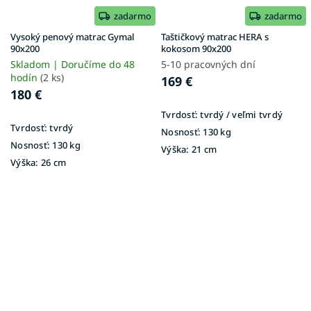
zadarmo
zadarmo
Vysoký penový matrac Gymal
Taštičkový matrac HERA s
90x200
kokosom 90x200
Skladom | Doručíme do 48
5-10 pracovných dní
hodín
(2 ks)
169 €
180 €
Tvrdosť:
tvrdý / veľmi tvrdý
Tvrdosť:
tvrdý
Nosnosť:
130 kg
Nosnosť:
130 kg
Výška:
21 cm
Výška:
26 cm