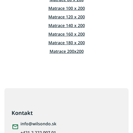
i
e
Matrace 100 x 200
p
Matrace 120 x 200
r
v
Matrace 140 x 200
k
Matrace 160 x 200
y
v
Matrace 180 x 200
ý
p
Matrace 200x200
i
s
u
Z
á
p
ä
Kontakt
t
i
info
@
wilsondo.sk
e
+421 2 222 007 01