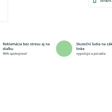
Strážiť
Reklamácia bez stresu aj na
Skutoční ľudia na zá
diaľku
linke
96% spokojnosť
vypočujú a poradia