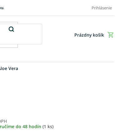
ovaru
FAQ: Časté otázky zákazníkov
Doplnkové služby
Ob
Prihlásenie
Prázdny košík
Nákupný
košík
Aloe Vera
 DPH
Jednotková
ručíme do 48 hodín
(1 ks)
cena: