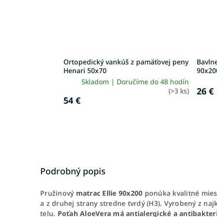
Ortopedický vankúš z pamäťovej peny
Bavlne
Henari 50x70
90x20
Skladom | Doručíme do 48 hodín
26 €
(>3 ks)
54 €
Podrobný popis
Pružinový
matrac Ellie 90x200
ponúka kvalitné miest
a z druhej strany stredne tvrdý (H3). Vyrobený z na
telu.
Poťah AloeVera má antialergické a antibakter