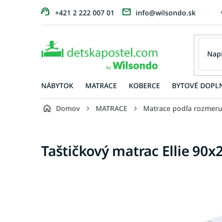
Prejsť
+421 2 222 007 01
info@wilsondo.sk
na
obsah
NÁBYTOK
MATRACE
KOBERCE
BYTOVÉ DOPL
Domov
MATRACE
Matrace podľa rozmer
Taštičkový matrac Ellie 90x