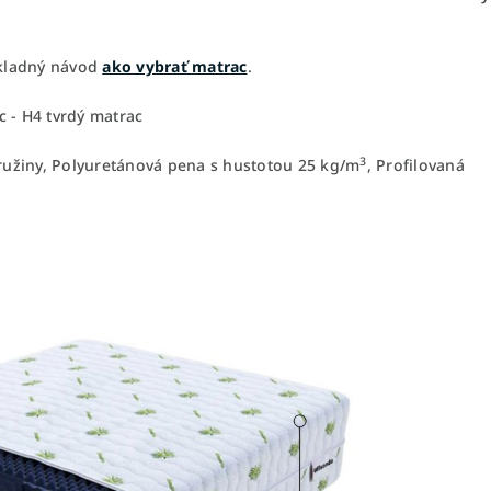
základný návod
ako vybrať matrac
.
c - H4 tvrdý matrac
3
pružiny, Polyuretánová pena s hustotou 25 kg/m
, Profilovaná