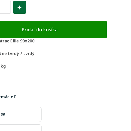
Pridať do košíka
trac Ellie 90x200
dne tvrdý / tvrdý
 kg
ormácie
 sa