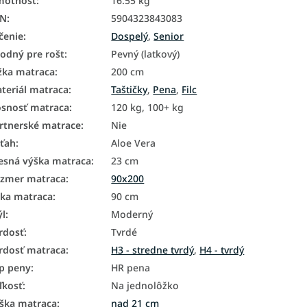
motnosť
:
16.55 kg
AN
:
5904323843083
čenie
:
Dospelý
,
Senior
odný pre rošt
:
Pevný (latkový)
žka matraca
:
200 cm
teriál matraca
:
Taštičky
,
Pena
,
Filc
snosť matraca
:
120 kg, 100+ kg
rtnerské matrace
:
Nie
ťah
:
Aloe Vera
esná výška matraca
:
23 cm
zmer matraca
:
90x200
rka matraca
:
90 cm
ýl
:
Moderný
rdosť
:
Tvrdé
rdosť matraca
:
H3 - stredne tvrdý
,
H4 - tvrdý
p peny
:
HR pena
ľkosť
:
Na jednolôžko
ška matraca
:
nad 21 cm