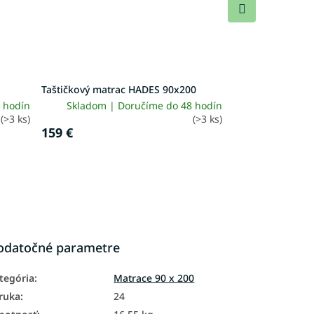
Ďalší
produkt
Taštičkový matrac HADES 90x200
 hodín
Skladom | Doručíme do 48 hodín
(>3 ks)
(>3 ks)
159 €
odatočné parametre
tegória
:
Matrace 90 x 200
ruka
:
24