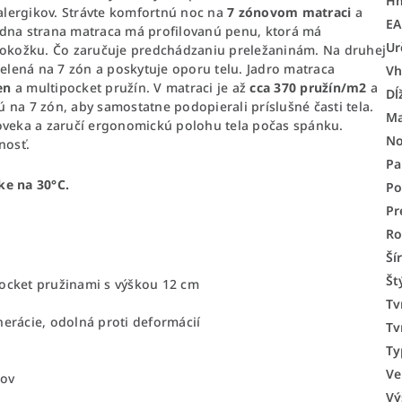
H
 alergikov. Strávte komfortnú noc na
7 zónovom matraci
a
E
edna strana matraca má profilovanú penu, ktorá má
Ur
 pokožku. Čo zaručuje predchádzaniu preležaninám. Na druhej
delená na 7 zón a poskytuje oporu telu. Jadro matraca
Vh
en
a multipocket pružín. V matraci je až
cca 370 pružín/m2
a
Dĺ
 na 7 zón, aby samostatne podopierali príslušné časti tela.
Ma
loveka a zaručí ergonomickú polohu tela počas spánku.
No
nosť.
Pa
ke na 30°C.
Po
Pr
Ro
Ší
Št
ocket pružinami s výškou 12 cm
Tv
erácie, odolná proti deformácií
Tv
Ty
Ve
lov
Vý