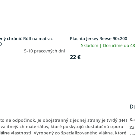
ný chránič Róll na matrac
Plachta Jersey Reese 90x200
0
Skladom | Doručíme do 48
5-10 pracovných dní
22 €
D
Ka
o na odpočinok. Je obojstranný z jednej strany je tvrdý (H4)
jkvalitnejších materiálov, ktoré poskytujú dostatočnú oporu
Zá
iálne
vlastnosti. Vyrobený zo špecializovaného vlákna, ktoré