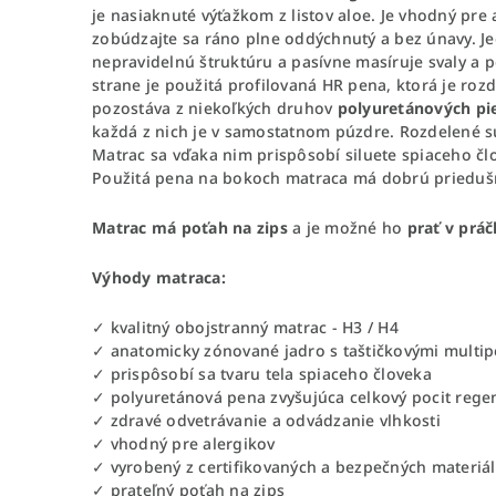
je nasiaknuté výťažkom z listov aloe. Je vhodný pre
zobúdzajte sa ráno plne oddýchnutý a bez únavy. J
nepravidelnú štruktúru a pasívne masíruje svaly a
strane je použitá profilovaná HR pena, ktorá je roz
pozostáva z niekoľkých druhov
polyuretánových pi
každá z nich je v samostatnom púzdre. Rozdelené sú
Matrac sa vďaka nim prispôsobí siluete spiaceho č
Použitá pena na bokoch matraca má dobrú prieduš
Matrac má poťah na zips
a je možné ho
prať v práč
Výhody matraca:
✓ kvalitný obojstranný matrac - H3 / H4
✓ anatomicky zónované jadro s taštičkovými multip
✓ prispôsobí sa tvaru tela spiaceho človeka
✓ polyuretánová pena zvyšujúca celkový pocit regen
✓ zdravé odvetrávanie a odvádzanie vlhkosti
✓ vhodný pre alergikov
✓ vyrobený z certifikovaných a bezpečných materiá
✓ prateľný poťah na zips