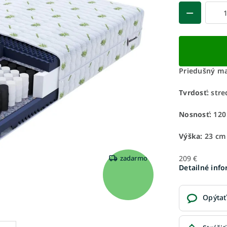
Priedušný ma
Tvrdosť:
stre
Nosnosť:
120
Výška:
23 cm
209 €
zadarmo
Detailné inf
Opýtať