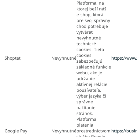
Platforma, na
ktorej beží náš
e-shop, ktorá
pre svoj správny
chod potrebuje
vytvárať
nevyhnutné
technické
cookies. Tieto
cookies
Shoptet
Nevyhnutné
https://www
zabezpečujú
základné funkcie
webu, ako je
udržanie
aktívnej relácie
používateľa,
výber jazyka či
správne
načítanie
stránok.
Platforma
platenia
Google Pay
Nevyhnutné
prostredníctvom
https://busi
služby Google