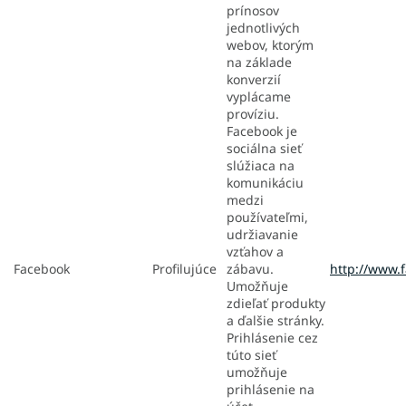
prínosov
jednotlivých
webov, ktorým
na základe
konverzií
vyplácame
províziu.
Facebook je
sociálna sieť
slúžiaca na
komunikáciu
medzi
používateľmi,
udržiavanie
vzťahov a
Facebook
Profilujúce
zábavu.
http://www.
Umožňuje
zdieľať produkty
a ďalšie stránky.
Prihlásenie cez
túto sieť
umožňuje
prihlásenie na