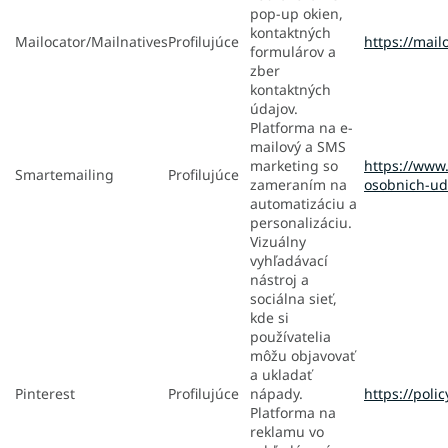
pop-up okien,
kontaktných
Mailocator/Mailnatives
Profilujúce
https://mail
formulárov a
zber
kontaktných
údajov.
Platforma na e-
mailový a SMS
marketing so
https://www
Smartemailing
Profilujúce
zameraním na
osobnich-ud
automatizáciu a
personalizáciu.
Vizuálny
vyhľadávací
nástroj a
sociálna sieť,
kde si
používatelia
môžu objavovať
a ukladať
Pinterest
Profilujúce
nápady.
https://poli
Platforma na
reklamu vo