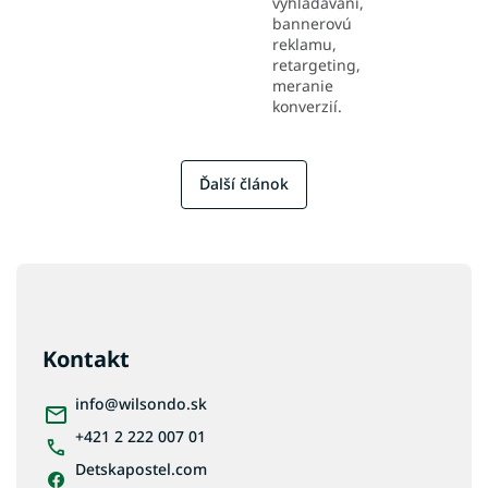
vyhľadávaní,
bannerovú
reklamu,
retargeting,
meranie
konverzií.
Ďalší článok
Z
á
p
ä
Kontakt
t
i
info
@
wilsondo.sk
e
+421 2 222 007 01
Detskapostel.com