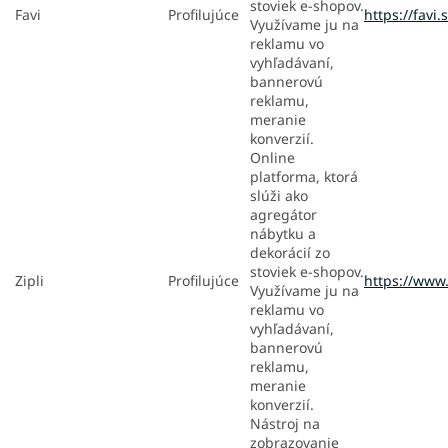
stoviek e-shopov.
Favi
Profilujúce
https://favi.
Využívame ju na
reklamu vo
vyhľadávaní,
bannerovú
reklamu,
meranie
konverzií.
Online
platforma, ktorá
slúži ako
agregátor
nábytku a
dekorácií zo
stoviek e-shopov.
Zipli
Profilujúce
https://www.
Využívame ju na
reklamu vo
vyhľadávaní,
bannerovú
reklamu,
meranie
konverzií.
Nástroj na
zobrazovanie