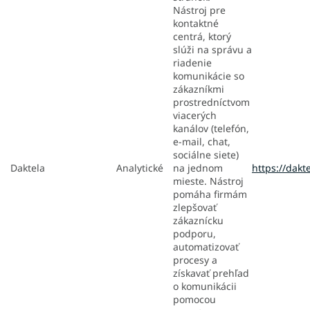
Nástroj pre
kontaktné
centrá, ktorý
slúži na správu a
riadenie
komunikácie so
zákazníkmi
prostredníctvom
viacerých
kanálov (telefón,
e-mail, chat,
sociálne siete)
Daktela
Analytické
na jednom
https://dakt
mieste. Nástroj
pomáha firmám
zlepšovať
zákaznícku
podporu,
automatizovať
procesy a
získavať prehľad
o komunikácii
pomocou