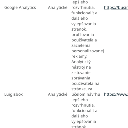
lepšieho
Google Analytics
Analytické
rozvrhnutia,
https://busi
funkcionalít a
ďalšieho
vylepšovania
stránok,
profilovania
používateľa a
zacielenia
personalizovanej
reklamy.
Analytický
nástroj na
zisťovanie
správania
používateľa na
stránke, za
Luigisbox
Analytické
účelom návrhu
https://www.
lepšieho
rozvrhnutia,
funkcionalít a
ďalšieho
vylepšovania
stránok.