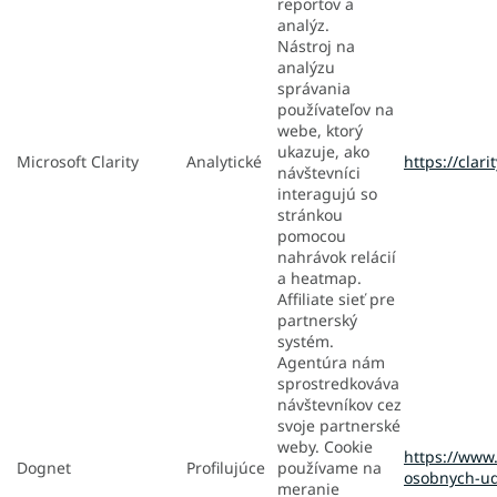
reportov a
analýz.
Nástroj na
analýzu
správania
používateľov na
webe, ktorý
ukazuje, ako
Microsoft Clarity
Analytické
https://clar
návštevníci
interagujú so
stránkou
pomocou
nahrávok relácií
a heatmap.
Affiliate sieť pre
partnerský
systém.
Agentúra nám
sprostredkováva
návštevníkov cez
svoje partnerské
weby. Cookie
https://www.
Dognet
Profilujúce
používame na
osobnych-ud
meranie