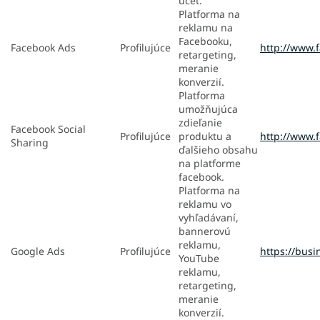
účet.
Platforma na
reklamu na
Facebooku,
Facebook Ads
Profilujúce
http://www.
retargeting,
meranie
konverzií.
Platforma
umožňujúca
zdieľanie
Facebook Social
Profilujúce
produktu a
http://www.
Sharing
ďalšieho obsahu
na platforme
facebook.
Platforma na
reklamu vo
vyhľadávaní,
bannerovú
reklamu,
Google Ads
Profilujúce
https://busi
YouTube
reklamu,
retargeting,
meranie
konverzií.