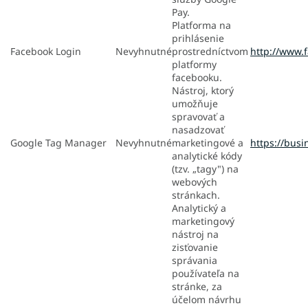
Pay.
Platforma na
prihlásenie
Facebook Login
Nevyhnutné
prostredníctvom
http://www.
platformy
facebooku.
Nástroj, ktorý
umožňuje
spravovať a
nasadzovať
Google Tag Manager
Nevyhnutné
marketingové a
https://busi
analytické kódy
(tzv. „tagy") na
webových
stránkach.
Analytický a
marketingový
nástroj na
zisťovanie
správania
používateľa na
stránke, za
účelom návrhu