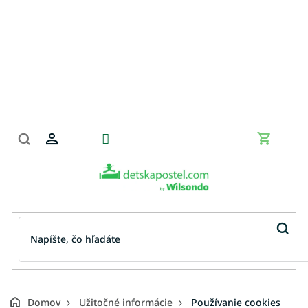
Prejsť
na
obsah
Nákupn
košík
Domov
Užitočné informácie
Používanie cookies