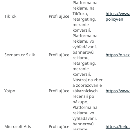
Platforma na
reklamu na
TikToku,
https://www.
TikTok
Profilujúce
retargeting,
policy/en
meranie
konverzií.
Platforma na
reklamu vo
vyhľadávaní,
bannerovú
Seznam.cz Sklik
Profilujúce
https://o.s
reklamu,
retargeting,
meranie
konverzií.
Nástroj na zber
a zobrazovanie
Yotpo
Profilujúce
zákazníckych
https://www.
recenzií po
nákupe.
Platforma na
reklamu vo
vyhľadávaní,
bannerovú
Microsoft Ads
Profilujúce
https://hel
reklamu,