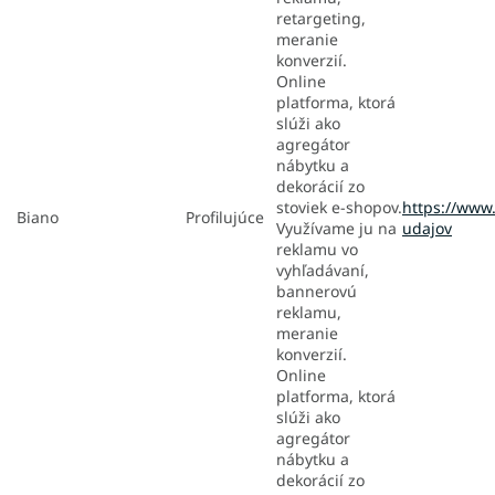
retargeting,
meranie
konverzií.
Online
platforma, ktorá
slúži ako
agregátor
nábytku a
dekorácií zo
stoviek e-shopov.
https://www
Biano
Profilujúce
Využívame ju na
udajov
reklamu vo
vyhľadávaní,
bannerovú
reklamu,
meranie
konverzií.
Online
platforma, ktorá
slúži ako
agregátor
nábytku a
dekorácií zo