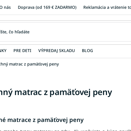
O nás
Doprava (od 169 € ZADARMO)
Reklamácia a vrátenie t
NKY
PRE DETI
VÝPREDAJ SKLADU
BLOG
chný matrac z pamäťovej peny
hný matrac z pamäťovej peny
né matrace z pamäťovej peny