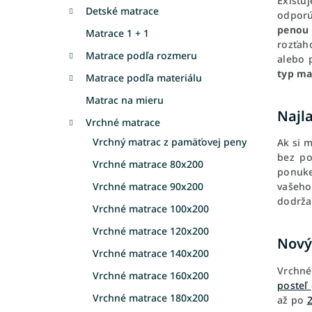
Existu
Detské matrace
odporú
penou
Matrace 1 + 1
rozťah
Matrace podľa rozmeru
alebo 
typ ma
Matrace podľa materiálu
Matrac na mieru
Najl
Vrchné matrace
Vrchný matrac z pamäťovej peny
Ak si 
bez po
Vrchné matrace 80x200
ponuke
Vrchné matrace 90x200
vašeho
dodrža
Vrchné matrace 100x200
Vrchné matrace 120x200
Nový
Vrchné matrace 140x200
Vrchné
Vrchné matrace 160x200
posteľ
Vrchné matrace 180x200
až po