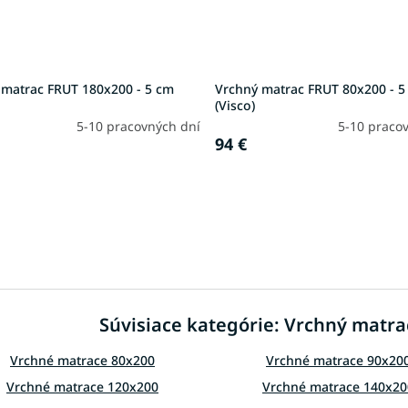
 matrac FRUT 180x200 - 5 cm
Vrchný matrac FRUT 80x200 - 5
(Visco)
5-10 pracovných dní
5-10 praco
94 €
O
v
l
á
d
Súvisiace kategórie: Vrchný matr
a
c
i
Vrchné matrace 80x200
Vrchné matrace 90x20
e
Vrchné matrace 120x200
Vrchné matrace 140x20
p