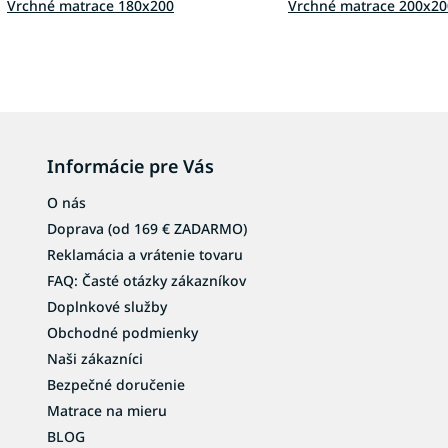
r
Vrchné matrace 180x200
Vrchné matrace 200x20
v
k
y
v
ý
p
i
s
Informácie pre Vás
u
O nás
Doprava (od 169 € ZADARMO)
Reklamácia a vrátenie tovaru
FAQ: Časté otázky zákazníkov
Doplnkové služby
Obchodné podmienky
Naši zákazníci
Bezpečné doručenie
Matrace na mieru
BLOG