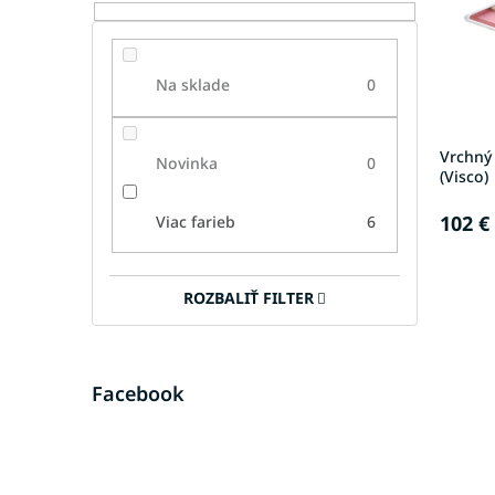
r
d
o
u
d
k
Na sklade
0
u
t
k
o
t
v
Vrchný
Novinka
0
o
(Visco)
v
102 €
Viac farieb
6
ROZBALIŤ FILTER
Facebook