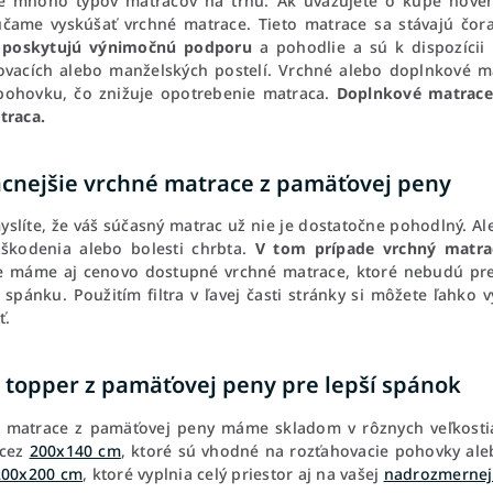
je mnoho typov matracov na trhu. Ak uvažujete o kúpe nového
čame vyskúšať vrchné matrace. Tieto matrace sa stávajú čor
 poskytujú výnimočnú podporu
a pohodlie a sú k dispozícii 
ovacích alebo manželských postelí. Vrchné alebo doplnkové ma
pohovku, čo znižuje opotrebenie matraca.
Doplnkové matrace
traca.
acnejšie vrchné matrace z pamäťovej peny
myslíte, že váš súčasný matrac už nie je dostatočne pohodlný. A
škodenia alebo bolesti chrbta.
V tom prípade vrchný matra
 máme aj cenovo dostupné vrchné matrace, ktoré nebudú prekr
 spánku. Použitím filtra v ľavej časti stránky si môžete ľahko 
ť.
 topper z pamäťovej peny pre lepší spánok
 matrace z pamäťovej peny máme skladom v rôznych veľkost
cez
200x140 cm
, ktoré sú vhodné na rozťahovacie pohovky al
200x200 cm
, ktoré vyplnia celý priestor aj na vašej
nadrozmernej 