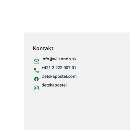
Z
á
p
Kontakt
ä
info
@
wilsondo.sk
t
i
+421 2 222 007 01
e
Detskapostel.com
detskapostel