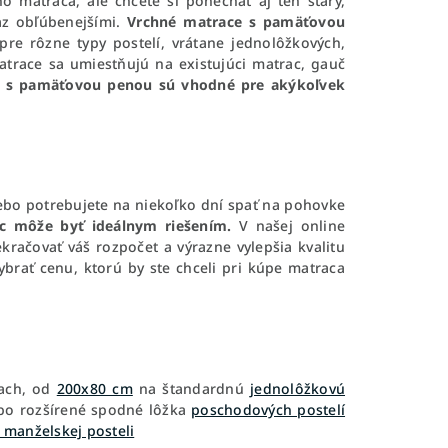
 matraca, ale chcete si ponechať aj ten starý,
az obľúbenejšími.
Vrchné matrace s pamäťovou
pre rôzne typy postelí, vrátane jednolôžkových,
trace sa umiestňujú na existujúci matrac, gauč
 s pamäťovou penou sú vhodné pre akýkoľvek
lebo potrebujete na niekoľko dní spať na pohovke
c môže byť ideálnym riešením.
V našej online
ačovať váš rozpočet a výrazne vylepšia kvalitu
vybrať cenu, ktorú by ste chceli pri kúpe matraca
iach, od
200x80 cm
na štandardnú
jednolôžkovú
ebo rozšírené spodné lôžka
poschodových postelí
manželskej posteli