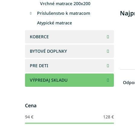
Vrchné matrace 200x200
Najp
Príslušenstvo k matracom
Atypické matrace
KOBERCE
BYTOVÉ DOPLNKY
PRE DETI
R
VÝPREDAJ SKLADU
a
Odpo
d
e
V
n
Cena
ý
i
p
e
94
€
128
€
i
p
s
r
p
o