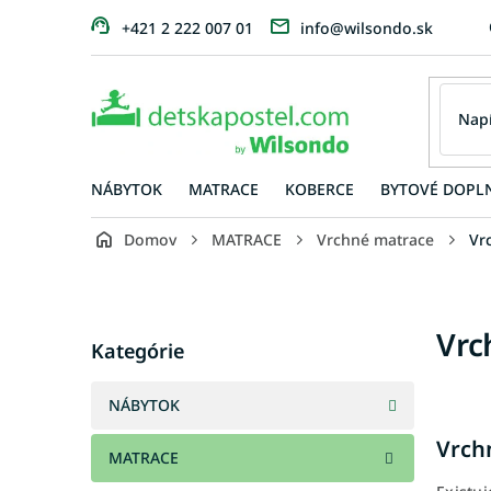
Prejsť
+421 2 222 007 01
info@wilsondo.sk
na
obsah
NÁBYTOK
MATRACE
KOBERCE
BYTOVÉ DOPL
Domov
MATRACE
Vrchné matrace
Vr
B
o
č
Preskočiť
Vrc
n
Kategórie
kategórie
ý
p
NÁBYTOK
a
n
Vrch
MATRACE
e
l