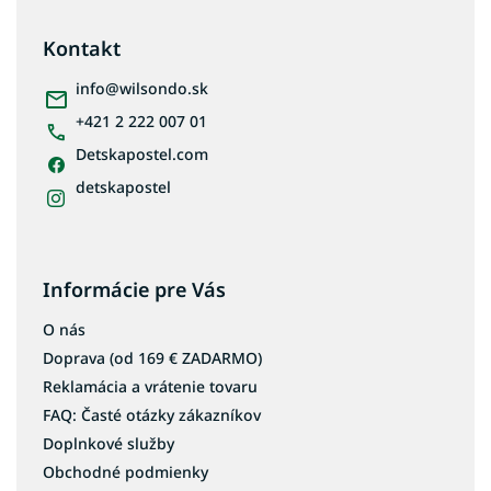
p
ä
Kontakt
t
i
info
@
wilsondo.sk
e
+421 2 222 007 01
Detskapostel.com
detskapostel
Informácie pre Vás
O nás
Doprava (od 169 € ZADARMO)
Reklamácia a vrátenie tovaru
FAQ: Časté otázky zákazníkov
Doplnkové služby
Obchodné podmienky