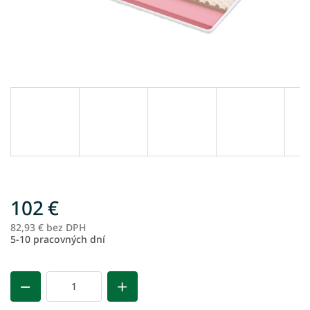
102 €
82,93 € bez DPH
Je
5-10 pracovných dní
ce