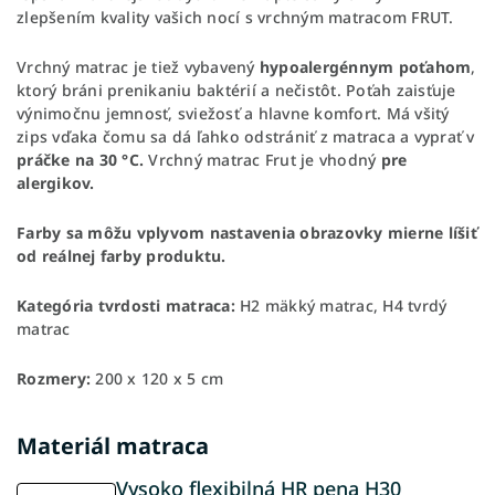
zlepšením kvality vašich nocí s vrchným matracom FRUT.
Vrchný matrac je tiež vybavený
hypoalergénnym poťahom
,
ktorý bráni prenikaniu baktérií a nečistôt. Poťah zaisťuje
výnimočnu jemnosť, sviežosť a hlavne komfort. Má všitý
zips vďaka čomu sa dá ľahko odstrániť z matraca a vyprať v
práčke na 30 °C.
Vrchný matrac Frut je vhodný
pre
alergikov.
Farby sa môžu vplyvom nastavenia obrazovky mierne líšiť
od reálnej farby produktu.
Kategória tvrdosti matraca:
H2 mäkký matrac, H4 tvrdý
matrac
Rozmery:
200 x 120 x 5 cm
Materiál matraca
Vysoko flexibilná HR pena H30