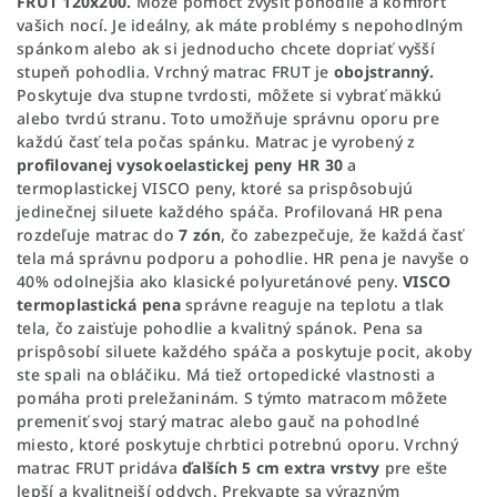
FRUT 120x200.
Môže pomôcť zvýšiť pohodlie a komfort
vašich nocí. Je ideálny, ak máte problémy s nepohodlným
spánkom alebo ak si jednoducho chcete dopriať vyšší
stupeň pohodlia. Vrchný matrac FRUT je
obojstranný.
Poskytuje dva stupne tvrdosti, môžete si vybrať mäkkú
alebo tvrdú stranu. Toto umožňuje správnu oporu pre
každú časť tela počas spánku. Matrac je vyrobený z
profilovanej vysokoelastickej peny HR 30
a
termoplastickej VISCO peny, ktoré sa prispôsobujú
jedinečnej siluete každého spáča. Profilovaná HR pena
rozdeľuje matrac do
7 zón
, čo zabezpečuje, že každá časť
tela má správnu podporu a pohodlie. HR pena je navyše o
40% odolnejšia ako klasické polyuretánové peny.
VISCO
termoplastická pena
správne reaguje na teplotu a tlak
tela, čo zaisťuje pohodlie a kvalitný spánok. Pena sa
prispôsobí siluete každého spáča a poskytuje pocit, akoby
ste spali na obláčiku. Má tiež ortopedické vlastnosti a
pomáha proti preležaninám. S týmto matracom môžete
premeniť svoj starý matrac alebo gauč na pohodlné
miesto, ktoré poskytuje chrbtici potrebnú oporu. Vrchný
matrac FRUT pridáva
ďalších 5 cm extra vrstvy
pre ešte
lepší a kvalitnejší oddych. Prekvapte sa výrazným