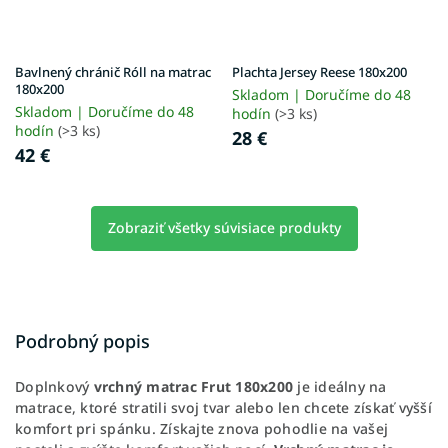
Bavlnený chránič Róll na matrac
Plachta Jersey Reese 180x200
180x200
Skladom | Doručíme do 48
Skladom | Doručíme do 48
hodín
(>3 ks)
hodín
(>3 ks)
28 €
42 €
Zobraziť všetky súvisiace produkty
Podrobný popis
Doplnkový
vrchný matrac Frut 180x200
je ideálny na
matrace, ktoré stratili svoj tvar alebo len chcete získať vyšší
komfort pri spánku. Získajte znova pohodlie na vašej