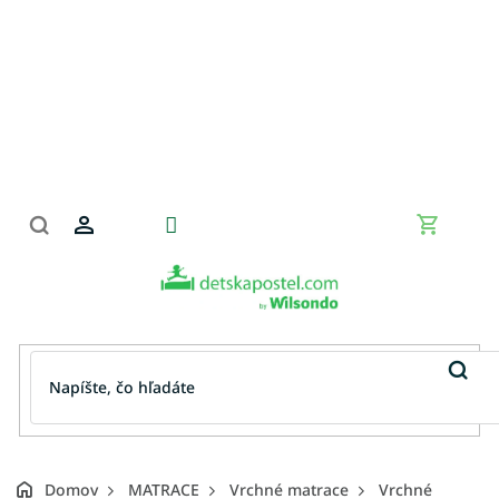
Prejsť
na
obsah
Nákupn
košík
Domov
MATRACE
Vrchné matrace
Vrchné