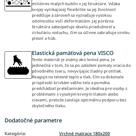
miliónmi malých bublín v jej štruktúre. Vďaka
svojej vynikajúcej flexibilite sa jej životnosť
predlžuje a zároveň sa vyznačuje vysokou
odolnosťou voči deformáciám. Jej porézna
štruktúra zabezpečuje skvelú priedušnosť a
cirkuláciu vzduchu, čím sa účinne zabraňuje vzniku
plesní a húb.
Elastická pamäťová pena VISCO
Tento materiál je známy ako lenivá pena. Je
jedinečná v tom, že sa po zaťažení pomaly vracia do
pôvodného tvaru, nevyvíjajúc žiadny protitlak.
Reaguje na telesné teplo a tlak, čím sa dokonale
prispôsobí krivkám vášho tela a pomáha
predchádzať preležaninám. Je ideálna pre osoby s
problémami s vysokým krvným tlakom alebo
cievami, pretože zaisťuje optimálnu podporu bez
zbytočného tlaku.
Dodatočné parametre
Kategória
:
Vrchné matrace 180x200