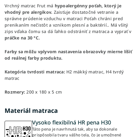
Vrchný matrac Frut má
hypoalergénny poťah, ktorý je
vhodný pre alergikov.
Zaisťuje dostatočné vetranie a
správne prúdenie vzduchu v matraci Poťah chráni pred
prenikaním nečistôt a vznikom plesní a baktérií.. Má všitý
zips vďaka čomu sa dá ľahko odstrániť z matraca a vyprať v
práčke na 30 °C.
Farby sa môžu vplyvom nastavenia obrazovky mierne líšiť
od reálnej farby produktu.
Kategória tvrdosti matraca:
H2 mäkký matrac, H4 tvrdý
matrac
Rozmery:
200 x 180 x 5 cm
Materiál matraca
Vysoko flexibilná HR pena H30
Táto pena je navrhnutá tak, aby sa dokonale
prispôsobila tvaru vášho tela, čo je umožnené