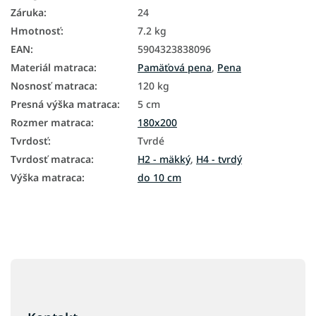
Záruka
:
24
Hmotnosť
:
7.2 kg
EAN
:
5904323838096
Materiál matraca
:
Pamäťová pena
,
Pena
Nosnosť matraca
:
120 kg
Presná výška matraca
:
5 cm
Rozmer matraca
:
180x200
Tvrdosť
:
Tvrdé
Tvrdosť matraca
:
H2 - mäkký
,
H4 - tvrdý
Výška matraca
:
do 10 cm
Z
á
p
ä