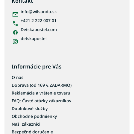
Kontakt
t
i
info
@
wilsondo.sk
e
+421 2 222 007 01
Detskapostel.com
detskapostel
Informácie pre Vás
O nás
Doprava (od 169 € ZADARMO)
Reklamácia a vrátenie tovaru
FAQ: Časté otázky zákazníkov
Doplnkové služby
Obchodné podmienky
Naši zákazníci
Bezpečné doručenie