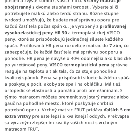
posteli
a zvýšte komfort vašich nocí.
Vrchný matrac je
obojstranný
s dvoma stupňami tvrdosti. Vyberte si či
potrebujete mäkkú alebo tvrdú stranu. Rôzne stupne
tvrdosti umožňujú, že budete mať správnu oporu pre
každú časť tela počas spánku. Je vyrobený z
profilovanej
vysokoelastickej peny HR 30
a termoplastickej VISCO
peny, ktoré sa prispôsobujú jedinečnej siluete každého
spáča. Profilovaná HR pena rozdeľuje matrac do
7 zón
, čo
zabezpečuje, že každá časť tela má správnu podporu a
pohodlie. HR pena je navyše o 40% odolnejšia ako klasické
polyuretánové peny.
VISCO termoplastická pena
správne
reaguje na teplotu a tlak tela, čo zaisťuje pohodlie a
kvalitný spánok. Pena sa prispôsobí siluete každého spáča
a poskytuje pocit, akoby ste spali na obláčiku. Má tiež
ortopedické vlastnosti a pomáha proti preležaninám. S
týmto matracom môžete premeniť svoj starý matrac alebo
gauč na pohodlné miesto, ktoré poskytuje chrbtici
potrebnú oporu. Vrchný matrac FRUT pridáva
ďalších 5 cm
extra vrstvy
pre ešte lepší a kvalitnejší oddych. Prekvapte
sa výrazným zlepšením kvality vašich nocí s vrchným
matracom FRUT.