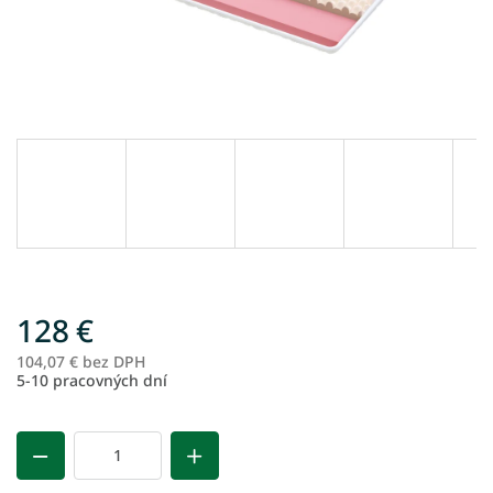
128 €
104,07 € bez DPH
Je
5-10 pracovných dní
ce