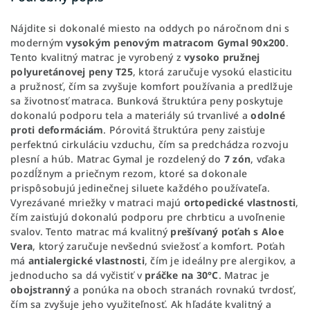
Nájdite si dokonalé miesto na oddych po náročnom dni s
moderným
vysokým penovým matracom Gymal 90x200
.
Tento kvalitný matrac je vyrobený z
vysoko pružnej
polyuretánovej peny T25
, ktorá zaručuje vysokú elasticitu
a pružnosť, čím sa zvyšuje komfort používania a predlžuje
sa životnosť matraca. Bunková štruktúra peny poskytuje
dokonalú podporu tela a materiály sú trvanlivé a
odolné
proti deformáciám
. Pórovitá štruktúra peny zaisťuje
perfektnú cirkuláciu vzduchu, čím sa predchádza rozvoju
plesní a húb. Matrac Gymal je rozdelený do
7 zón
, vďaka
pozdĺžnym a priečnym rezom, ktoré sa dokonale
prispôsobujú jedinečnej siluete každého používateľa.
Vyrezávané mriežky v matraci majú
ortopedické vlastnosti
,
čím zaisťujú dokonalú podporu pre chrbticu a uvoľnenie
svalov. Tento matrac má kvalitný
prešívaný poťah s Aloe
Vera
, ktorý zaručuje nevšednú sviežosť a komfort. Poťah
má
antialergické
vlastnosti
, čím je ideálny pre alergikov, a
jednoducho sa dá vyčistiť v
práčke na 30°C
. Matrac je
obojstranný
a ponúka na oboch stranách rovnakú tvrdosť,
čím sa zvyšuje jeho využiteľnosť. Ak hľadáte kvalitný a