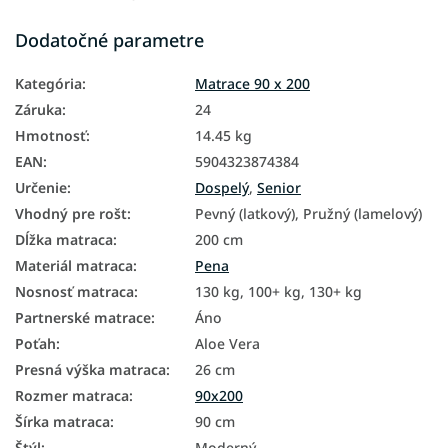
Dodatočné parametre
Kategória
:
Matrace 90 x 200
Záruka
:
24
Hmotnosť
:
14.45 kg
EAN
:
5904323874384
Určenie
:
Dospelý
,
Senior
Vhodný pre rošt
:
Pevný (latkový), Pružný (lamelový)
Dĺžka matraca
:
200 cm
Materiál matraca
:
Pena
Nosnosť matraca
:
130 kg, 100+ kg, 130+ kg
Partnerské matrace
:
Áno
Poťah
:
Aloe Vera
Presná výška matraca
:
26 cm
Rozmer matraca
:
90x200
Šírka matraca
:
90 cm
Štýl
:
Moderný