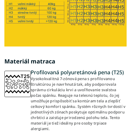
Materiál matraca
Profilovaná polyuretánová pena (T25)
Vysokokvalitná 7-zónová pena s profilovanou
štruktúrou je navrhnutá tak, aby podporovala
správnu cirkuláciu krvi a uvoľňovanie svalstva
počas spánku. Reaguje na telesnú teplotu, čo jej
umožňuje prispôsobiť sa kontúram tela a zlepšiť
celkový komfort spánku. Systém rôznych tvrdostí v
jednotlivých zónach poskytuje optimálnu podporu
chrbtici a zaisťuje prirodzenú polohu tela. Tento
materiál je tiež ideálny pre osoby trpiace
alergiami.