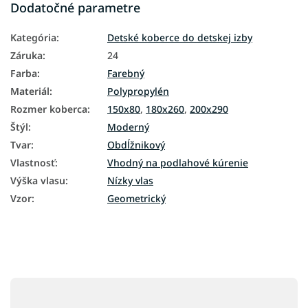
Dodatočné parametre
Kategória
:
Detské koberce do detskej izby
Záruka
:
24
Farba
:
Farebný
Materiál
:
Polypropylén
Rozmer koberca
:
150x80
,
180x260
,
200x290
Štýl
:
Moderný
Tvar
:
Obdĺžnikový
Vlastnosť
:
Vhodný na podlahové kúrenie
Výška vlasu
:
Nízky vlas
Vzor
:
Geometrický
Z
á