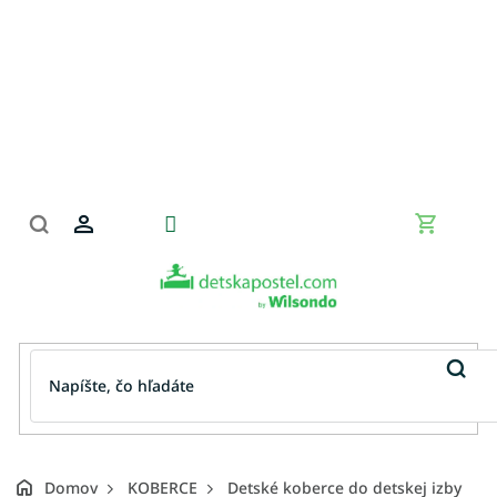
Prejsť
na
obsah
Nákupn
košík
Domov
KOBERCE
Detské koberce do detskej izby