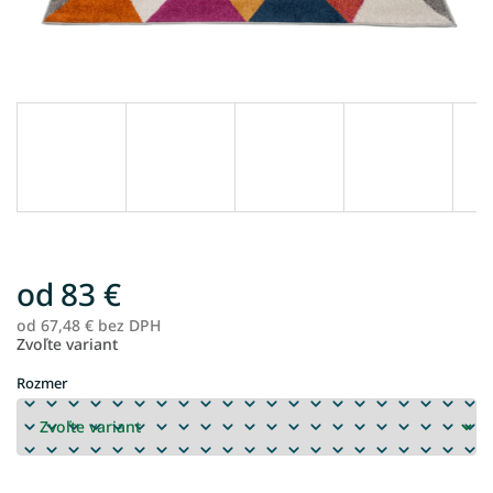
od
83 €
od
67,48 €
bez DPH
Je
Zvoľte variant
ce
Rozmer