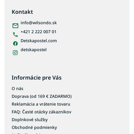
p
ä
Kontakt
t
i
info
@
wilsondo.sk
e
+421 2 222 007 01
Detskapostel.com
detskapostel
Informácie pre Vás
O nás
Doprava (od 169 € ZADARMO)
Reklamácia a vrátenie tovaru
FAQ: Časté otázky zákazníkov
Doplnkové služby
Obchodné podmienky