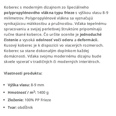
Koberec s moderným dizajnom zo špeciálneho
polypropylénového vlákna typu frieze
s výškou vlasu 8-9
milimetrov. Polypropylénové vlákna sa vyznačujú
vynikajúcou mäkkosťou a pružnosťou. Vďaka tepelnému
spracovaniu a svojej perleťovej štruktúre pripomínajú
ručne tkané koberce. Čo určite oceníte je
jednoduché
čistenie
a vysoká
odolnosť voči oderu
a
deformácii.
Kusový koberec je k dispozícii vo viacerých rozmeroch.
Koberec sa stane dokonalým doplnkom každej
domácnosti. Vďaka svojmu modernému dizajnu bude
skvele vyzerať v tradičných či moderných interiéroch.
Vlastnosti produktu:
Výška vlasu:
8-9 mm
2
Hmotnosť / m
:
1400 g
Zloženie:
100% PP Frieze
Tvar:
obdĺžnik