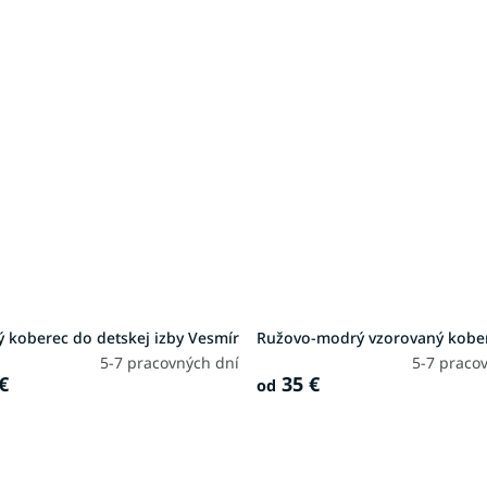
 koberec do detskej izby Vesmír
Ružovo-modrý vzorovaný kobe
5-7 pracovných dní
5-7 praco
€
35 €
od