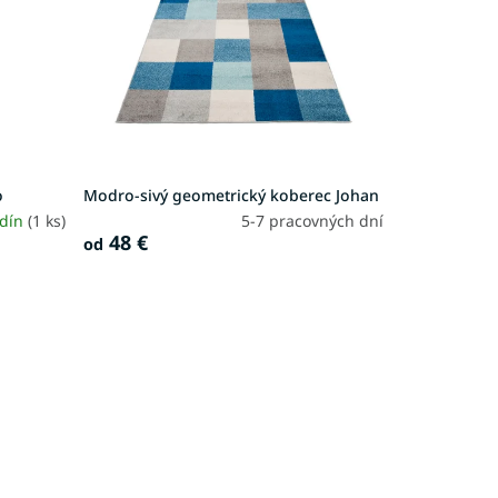
o
Modro-sivý geometrický koberec Johan
odín
(1 ks)
5-7 pracovných dní
48 €
od