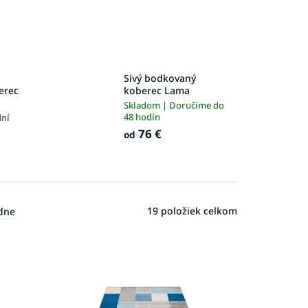
Sivý bodkovaný
erec
koberec Lama
Skladom | Doručíme do
48 hodín
dní
76 €
od
19
položiek celkom
dne