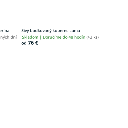
erína
Sivý bodkovaný koberec Lama
vných dní
Skladom | Doručíme do 48 hodín
(>3 ks)
76 €
od