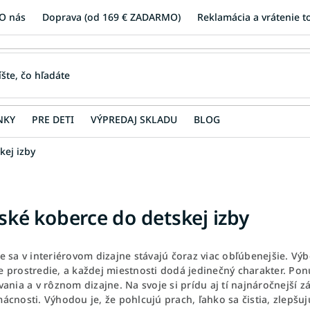
O nás
Doprava (od 169 € ZADARMO)
Reklamácia a vrátenie t
NKY
PRE DETI
VÝPREDAJ SKLADU
BLOG
kej izby
ské koberce do detskej izby
e sa v interiérovom dizajne stávajú čoraz viac obľúbenejšie. V
 prostredie, a každej miestnosti dodá jedinečný charakter. Pon
ania a v rôznom dizajne. Na svoje si prídu aj tí najnáročnejší 
cnosti. Výhodou je, že pohlcujú prach, ľahko sa čistia, zlepšuj