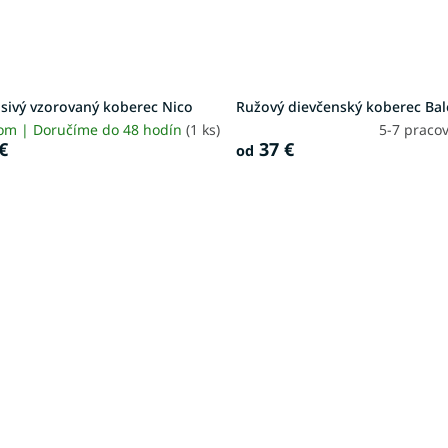
sivý vzorovaný koberec Nico
Ružový dievčenský koberec Bal
om | Doručíme do 48 hodín
(1 ks)
5-7 praco
€
37 €
od