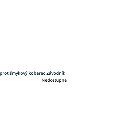
 protišmykový koberec Závodník
Nedostupné
O
v
l
á