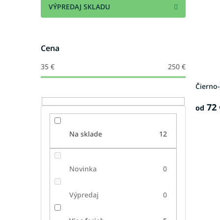
s
r
VÝPREDAJ SKLADU
p
o
r
d
o
u
d
k
Cena
u
t
35
€
250
€
k
o
t
v
Čierno
o
v
72 
od
Na sklade
12
Novinka
0
Výpredaj
0