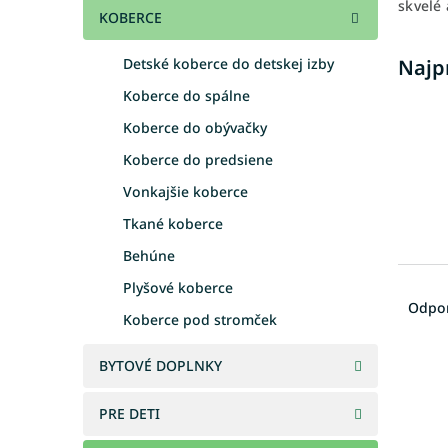
skvelé 
KOBERCE
Najp
Detské koberce do detskej izby
Koberce do spálne
Koberce do obývačky
Koberce do predsiene
Vonkajšie koberce
Tkané koberce
Behúne
R
Plyšové koberce
a
Odpo
Koberce pod stromček
d
e
BYTOVÉ DOPLNKY
V
n
ý
i
p
e
PRE DETI
i
p