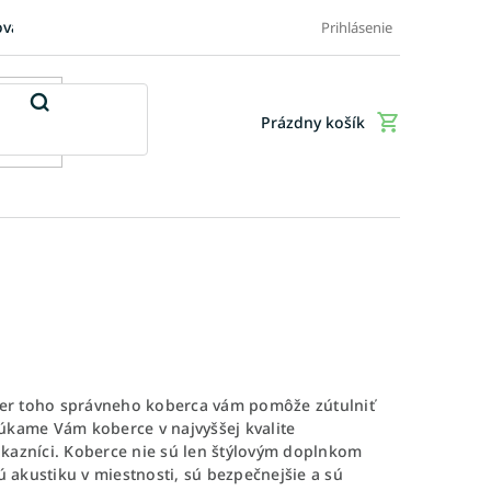
ovaru
FAQ: Časté otázky zákazníkov
Doplnkové služby
Ob
Prihlásenie
Prázdny košík
Nákupný
košík
ýber toho správneho koberca vám pomôže zútulniť
úkame Vám koberce v najvyššej kvalite
zákazníci. Koberce nie sú len štýlovým doplnkom
ú akustiku v miestnosti, sú bezpečnejšie a sú