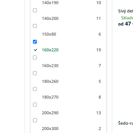
140x190
10
Sivý de
Sklad
140x200
11
47 
od
150x80
6
160x220
19
160x230
7
180x260
5
180x270
8
200x290
13
Šedo-r
200x300
2