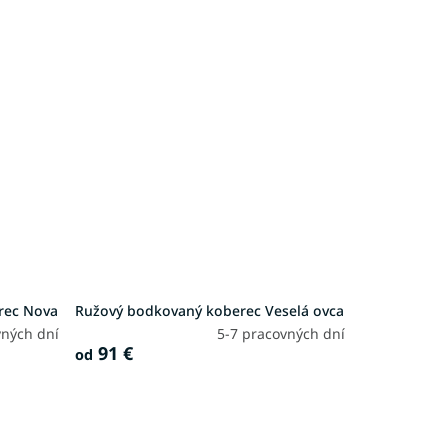
rec Nova
Ružový bodkovaný koberec Veselá ovca
vných dní
5-7 pracovných dní
91 €
od