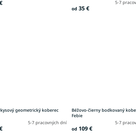
€
5-7 praco
35 €
od
yrkysový geometrický koberec
Béžovo-čierny bodkovaný kobe
Febie
5-7 pracovných dní
5-7 praco
€
109 €
od