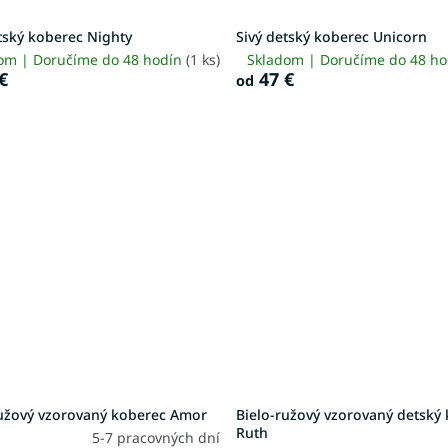
tský koberec Nighty
Sivý detský koberec Unicorn
om | Doručíme do 48 hodín
(1 ks)
Skladom | Doručíme do 48 h
€
47 €
od
užový vzorovaný koberec Amor
Bielo-ružový vzorovaný detský
Ruth
5-7 pracovných dní