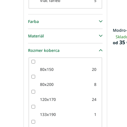
Viac farieb
5
Farba
Modro-
Materiál
Sklad
35 
od
Rozmer koberca
80x150
20
80x200
8
120x170
24
133x190
1