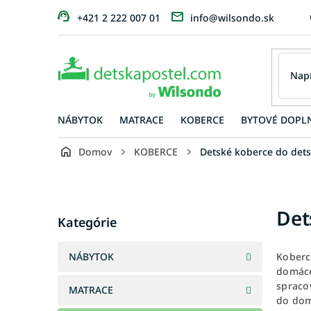
Prejsť
+421 2 222 007 01
info@wilsondo.sk
na
obsah
NÁBYTOK
MATRACE
KOBERCE
BYTOVÉ DOPL
Domov
KOBERCE
Detské koberce do dets
B
o
č
Preskočiť
Det
n
Kategórie
kategórie
ý
p
NÁBYTOK
Koberc
a
domáce
n
spracov
MATRACE
e
do domá
l