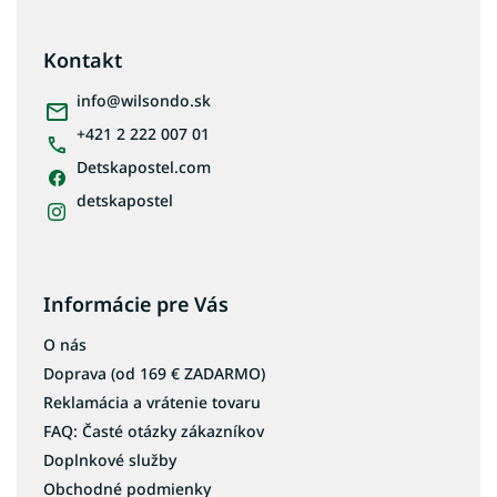
á
p
ä
Kontakt
t
i
info
@
wilsondo.sk
e
+421 2 222 007 01
Detskapostel.com
detskapostel
Informácie pre Vás
O nás
Doprava (od 169 € ZADARMO)
Reklamácia a vrátenie tovaru
FAQ: Časté otázky zákazníkov
Doplnkové služby
Obchodné podmienky