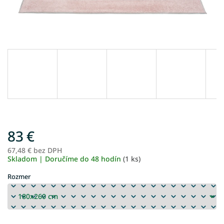
83 €
67,48 € bez DPH
Je
Skladom | Doručíme do 48 hodín
(1 ks)
ce
Rozmer