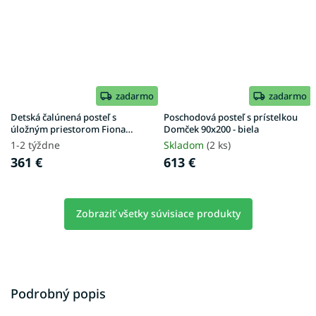
zadarmo
zadarmo
Detská čalúnená posteľ s
Poschodová posteľ s prístelkou
úložným priestorom Fiona
Domček 90x200 - biela
90x200 - ružová
1-2 týždne
Skladom
(2 ks)
361 €
613 €
Zobraziť všetky súvisiace produkty
Podrobný popis