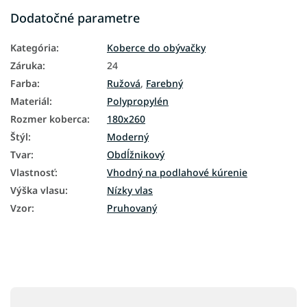
Dodatočné parametre
Kategória
:
Koberce do obývačky
Záruka
:
24
Farba
:
Ružová
,
Farebný
Materiál
:
Polypropylén
Rozmer koberca
:
180x260
Štýl
:
Moderný
Tvar
:
Obdĺžnikový
Vlastnosť
:
Vhodný na podlahové kúrenie
Výška vlasu
:
Nízky vlas
Vzor
:
Pruhovaný
Z