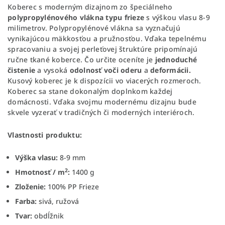
Koberec s moderným dizajnom zo špeciálneho
polypropylénového vlákna typu frieze
s výškou vlasu 8-9
milimetrov. Polypropylénové vlákna sa vyznačujú
vynikajúcou mäkkosťou a pružnosťou. Vďaka tepelnému
spracovaniu a svojej perleťovej štruktúre pripomínajú
ručne tkané koberce. Čo určite oceníte je
jednoduché
čistenie
a vysoká
odolnosť voči oderu
a
deformácii.
Kusový koberec je k dispozícii vo viacerých rozmeroch.
Koberec sa stane dokonalým doplnkom každej
domácnosti. Vďaka svojmu modernému dizajnu bude
skvele vyzerať v tradičných či moderných interiéroch.
Vlastnosti produktu:
Výška vlasu:
8-9 mm
2
Hmotnosť / m
:
1400 g
Zloženie:
100% PP Frieze
Farba:
sivá, ružová
Tvar:
obdĺžnik