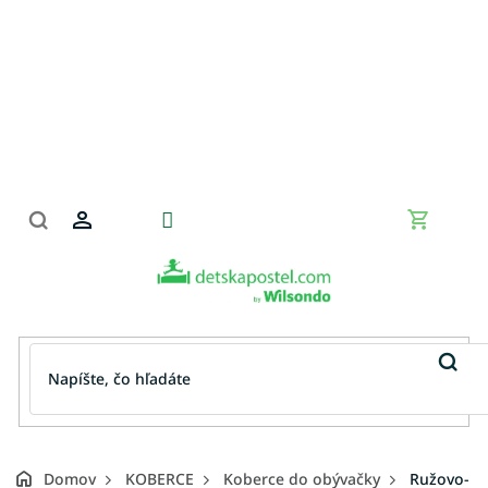
Prejsť
na
obsah
Nákupn
košík
Domov
KOBERCE
Koberce do obývačky
Ružovo-