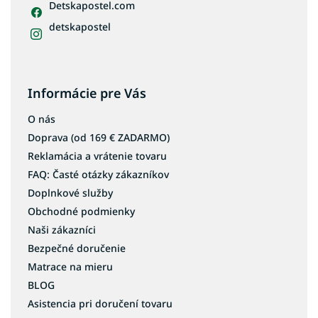
Detskapostel.com
Zelené koberce
Žlté koberce
detskapostel
Červené koberce
Bordové koberce
Béžové koberce
Informácie pre Vás
Krémové koberce
O nás
Fialové koberce
Doprava (od 169 € ZADARMO)
Oranžové koberce
Reklamácia a vrátenie tovaru
Koberce 60x100
FAQ: Časté otázky zákazníkov
Koberce 60x120
Doplnkové služby
Obchodné podmienky
Koberce 80x150
Naši zákazníci
Koberce 80x200
Bezpečné doručenie
Koberce 80x300
Matrace na mieru
Koberce 90x200
BLOG
Koberce 100x200
Asistencia pri doručení tovaru
Koberce 120x160