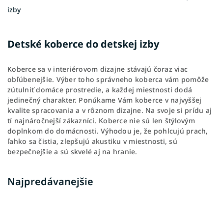
izby
Detské koberce do detskej izby
Koberce sa v interiérovom dizajne stávajú čoraz viac
obľúbenejšie. Výber toho správneho koberca vám pomôže
zútulniť domáce prostredie, a každej miestnosti dodá
jedinečný charakter. Ponúkame Vám koberce v najvyššej
kvalite spracovania a v rôznom dizajne. Na svoje si prídu aj
tí najnáročnejší zákazníci. Koberce nie sú len štýlovým
doplnkom do domácnosti. Výhodou je, že pohlcujú prach,
ľahko sa čistia, zlepšujú akustiku v miestnosti, sú
bezpečnejšie a sú skvelé aj na hranie.
Najpredávanejšie