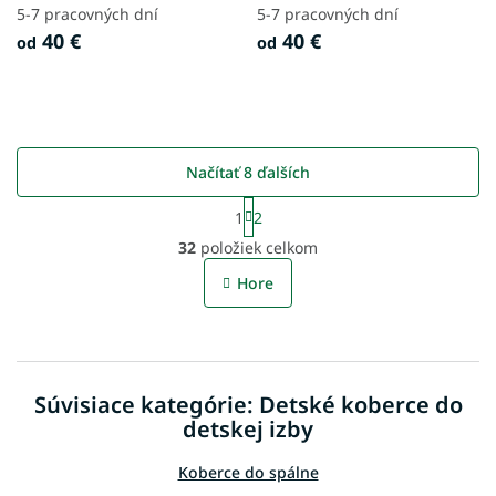
5-7 pracovných dní
5-7 pracovných dní
40 €
40 €
od
od
Načítať 8 ďalších
S
1
2
t
O
r
32
položiek celkom
v
á
l
n
Hore
á
k
o
d
v
a
a
c
n
i
i
Súvisiace kategórie: Detské koberce do
e
e
p
detskej izby
r
v
Koberce do spálne
k