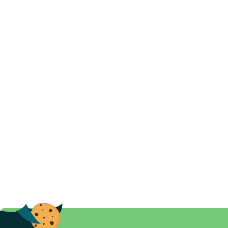
Koberce 180x200
Koberce 200X200
Koberce 240x305
Koberce 133x195
Koberce 240x340
Koberce 400x400
Koberce 150x80