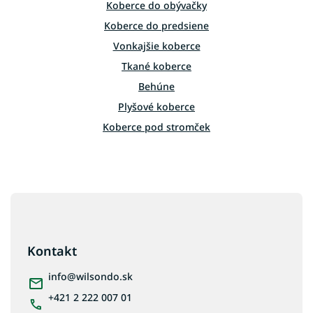
Koberce do obývačky
y
v
Koberce do predsiene
ý
Vonkajšie koberce
p
i
Tkané koberce
s
Behúne
u
Plyšové koberce
Koberce pod stromček
Biele koberce
Čierne koberce
Z
Farebné koberce
á
Hnedé koberce
p
Modré koberce
ä
Kontakt
Ružové koberce
t
i
info
@
wilsondo.sk
Sivé koberce
e
+421 2 222 007 01
Tyrkysové koberce