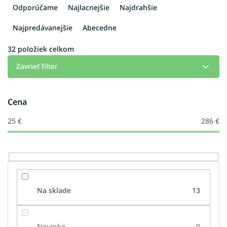
a
Odporúčame
Najlacnejšie
Najdrahšie
d
e
Najpredávanejšie
Abecedne
n
i
32
položiek celkom
e
Zavrieť filter
p
r
o
Cena
d
u
25
€
286
€
k
t
o
v
Na sklade
13
Novinka
0