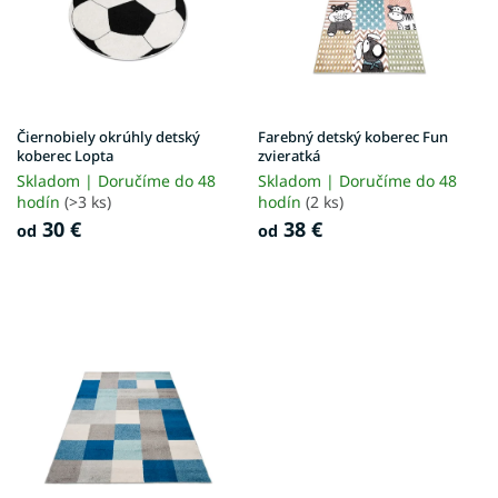
s
p
r
o
d
u
Čiernobiely okrúhly detský
Farebný detský koberec Fun
k
koberec Lopta
zvieratká
t
Skladom | Doručíme do 48
Skladom | Doručíme do 48
o
hodín
(>3 ks)
hodín
(2 ks)
v
30 €
38 €
od
od