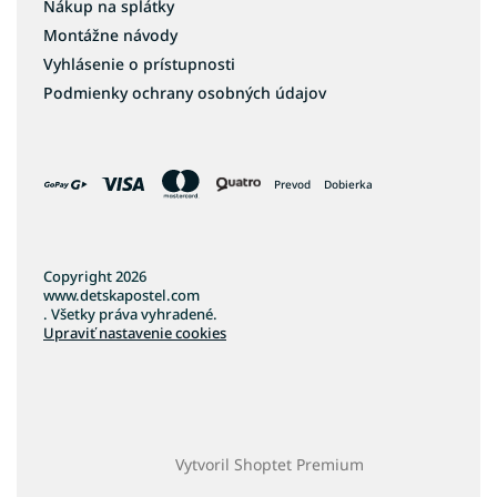
Nákup na splátky
Koberce 120x170
Montážne návody
Koberce 120x180
Vyhlásenie o prístupnosti
Koberce 120x200
Podmienky ochrany osobných údajov
Koberce 140x190
Koberce 140x200
Prevod
Dobierka
Koberce 160x200
Koberce 160x220
Koberce 160x230
Copyright 2026
Koberce 170x240
www.detskapostel.com
. Všetky práva vyhradené.
Koberce 180x260
Upraviť nastavenie cookies
Koberce 180x280
Koberce 200x290
Koberce 200x300
Koberce 240x330
Vytvoril Shoptet Premium
Koberce 300x400