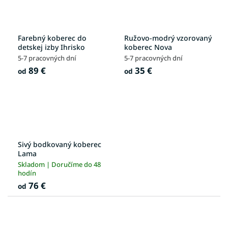
Farebný koberec do
Ružovo-modrý vzorovaný
detskej izby Ihrisko
koberec Nova
5-7 pracovných dní
5-7 pracovných dní
89 €
35 €
od
od
Sivý bodkovaný koberec
Lama
Skladom | Doručíme do 48
hodín
76 €
od
R