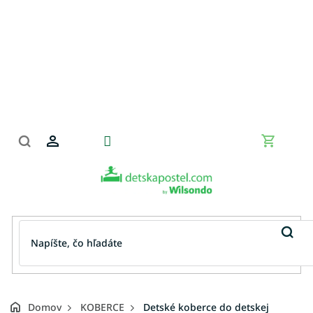
Prejsť
na
obsah
Nákupn
košík
Domov
KOBERCE
Detské koberce do detskej