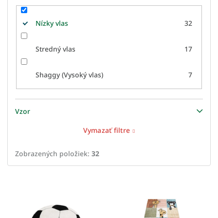
Nízky vlas
32
Stredný vlas
17
Shaggy (Vysoký vlas)
7
Vzor
Vymazať filtre
Zobrazených položiek:
32
V
ý
p
i