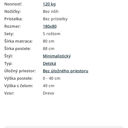
Nosnosť
:
120 kg
Nožičky
:
Bez nôh
Prístelka
:
Bez prístelky
Rozmer
:
180x80
Sety
:
S roštom
Šírka matraca
:
80 cm
Šírka postele
:
88 cm
Štýl
:
Minimalistický
Typ
:
Detská
Úložný priestor
:
Bez úložného priestoru
Výška postele
:
0 - 40 cm
Výška s čelom
:
49 cm
Vzor
:
Drevo