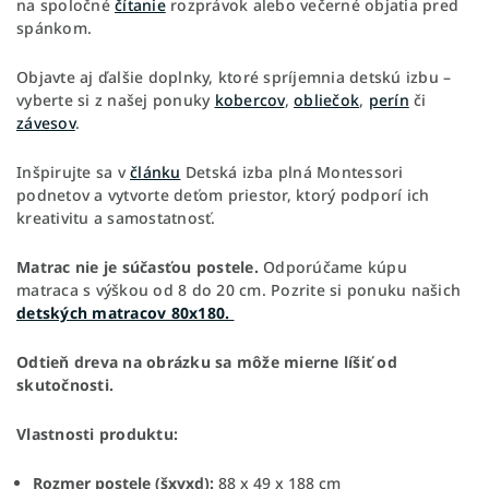
na spoločné
čítanie
rozprávok alebo večerné objatia pred
spánkom.
Objavte aj ďalšie doplnky, ktoré spríjemnia detskú izbu –
vyberte si z našej ponuky
kobercov
,
obliečok
,
perín
či
závesov
.
Inšpirujte sa v
článku
Detská izba plná Montessori
podnetov a vytvorte deťom priestor, ktorý podporí ich
kreativitu a samostatnosť.
Matrac nie je súčasťou postele.
Odporúčame kúpu
matraca s výškou od 8 do 20 cm. Pozrite si ponuku našich
detských matracov 80x180.
Odtieň dreva na obrázku sa môže mierne líšiť od
skutočnosti.
Vlastnosti produktu:
Rozmer postele (šxvxd):
88 x 49 x 188 cm