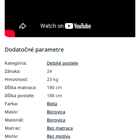
Dodatočné parametre
Kategória
:
Detské postele
Záruka
:
24
Hmotnosť
:
23 kg
Dĺžka matraca
:
180 cm
Dĺžka postele
:
188 cm
Farba
:
Biela
Masív
:
Borovica
Materiál
:
Borovica
Matrac
:
Bez matraca
Motív
:
Bez motívu