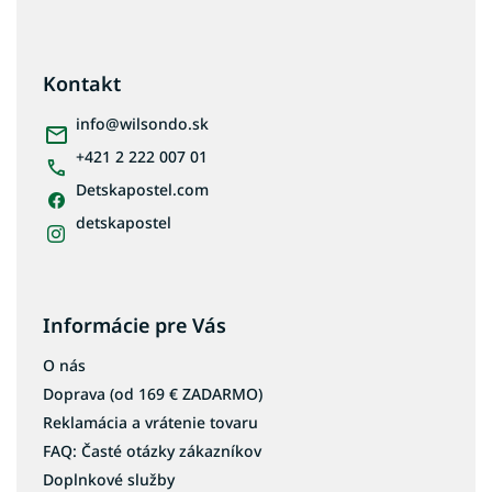
Z
á
p
ä
Kontakt
t
i
info
@
wilsondo.sk
e
+421 2 222 007 01
Detskapostel.com
detskapostel
Informácie pre Vás
O nás
Doprava (od 169 € ZADARMO)
Reklamácia a vrátenie tovaru
FAQ: Časté otázky zákazníkov
Doplnkové služby