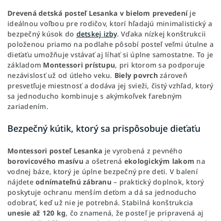
Drevená detská posteľ Lesanka v bielom prevedení
je
ideálnou voľbou pre rodičov, ktorí hľadajú minimalistický a
bezpečný kúsok do
detskej izby
. Vďaka nízkej konštrukcii
položenou priamo na podlahe pôsobí posteľ veľmi útulne a
dieťaťu umožňuje vstávať aj líhať si úplne samostatne. To je
základom
Montessori prístupu
, pri ktorom sa podporuje
nezávislosť už od útleho veku.
Biely povrch
zároveň
presvetľuje miestnosť a dodáva jej svieži, čistý vzhľad, ktorý
sa jednoducho kombinuje s akýmkoľvek farebným
zariadením.
Bezpečný kútik, ktorý sa prispôsobuje dieťaťu
Montessori posteľ Lesanka
je vyrobená z pevného
borovicového masívu
a ošetrená
ekologickým lakom
na
vodnej báze, ktorý je úplne bezpečný pre deti. V balení
nájdete
odnímateľnú zábranu
– praktický doplnok, ktorý
poskytuje ochranu menším deťom a dá sa jednoducho
odobrať, keď už nie je potrebná. Stabilná konštrukcia
unesie až 120 kg
, čo znamená, že posteľ je pripravená aj