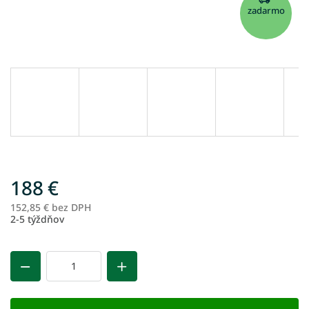
zadarmo
188 €
152,85 € bez DPH
Je
2-5 týždňov
ce