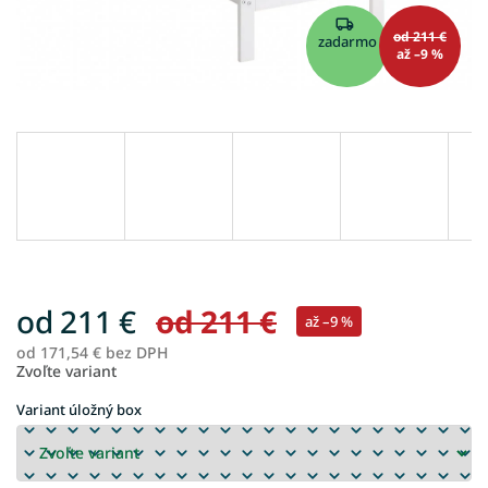
od 211 €
zadarmo
až –9 %
od
211 €
od 211 €
až –9 %
od
171,54 €
bez DPH
Je
Zvoľte variant
ce
Variant úložný box