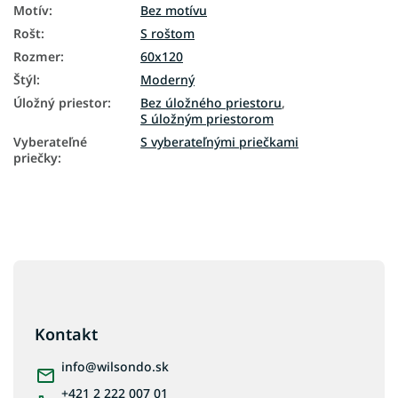
Motív
:
Bez motívu
Rošt
:
S roštom
Rozmer
:
60x120
Štýl
:
Moderný
Úložný priestor
:
Bez úložného priestoru
,
S úložným priestorom
Vyberateľné
S vyberateľnými priečkami
priečky
:
Z
á
p
ä
Kontakt
t
i
info
@
wilsondo.sk
e
+421 2 222 007 01