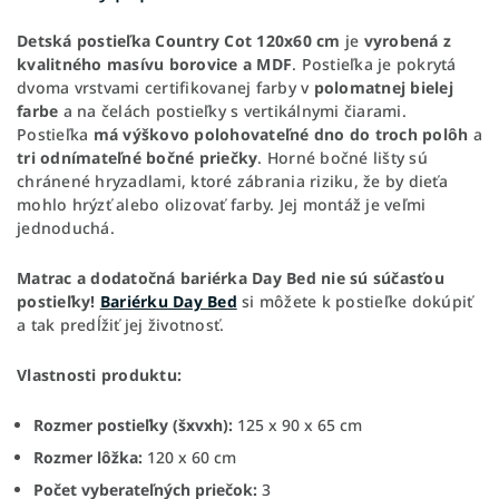
Detská postieľka Country Cot 120x60 cm
je
vyrobená z
kvalitného masívu borovice a MDF
. Postieľka je pokrytá
dvoma vrstvami certifikovanej farby v
polomatnej bielej
farbe
a na čelách postieľky s vertikálnymi čiarami.
Postieľka
má výškovo polohovateľné dno do troch polôh
a
tri odnímateľné bočné priečky
. Horné bočné lišty sú
chránené hryzadlami, ktoré zábrania riziku, že by dieťa
mohlo hrýzť alebo olizovať farby. Jej montáž je veľmi
jednoduchá.
Matrac a dodatočná bariérka Day Bed nie sú súčasťou
postieľky!
Bariérku Day Bed
si môžete k postieľke dokúpiť
a tak predĺžiť jej životnosť.
Vlastnosti produktu:
Rozmer postieľky (šxvxh):
125 x 90 x 65 cm
Rozmer lôžka:
120 x 60 cm
Počet vyberateľných priečok:
3