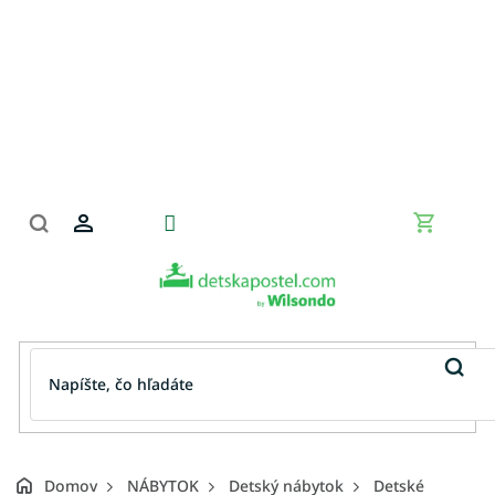
Prejsť
na
obsah
Nákupn
košík
Domov
NÁBYTOK
Detský nábytok
Detské