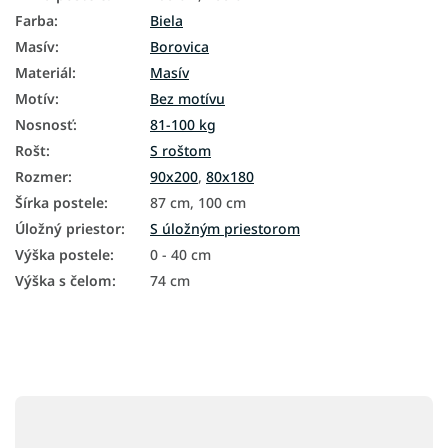
Farba
:
Biela
Masív
:
Borovica
Materiál
:
Masív
Motív
:
Bez motívu
Nosnosť
:
81-100 kg
Rošt
:
S roštom
Rozmer
:
90x200
,
80x180
Šírka postele
:
87 cm, 100 cm
Úložný priestor
:
S úložným priestorom
Výška postele
:
0 - 40 cm
Výška s čelom
:
74 cm
Z
á