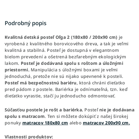
Podrobný popis
Kvalitná detská posteľ Oľga 2 (180x80 / 200x90 cm)
je
vyrobená z kvalitného borovicového dreva, a tak je veľmi
kvalitná a stabilná. Posteľ je dostupná v elegantnom
bielom prevedení a ošetrená bezfarebným ekologickým
lakom.
Posteľ je dodávaná spolu s roštom a úložnými
priestormi.
Manipulácia s úložnými boxami je veľmi
jednoduchá, pretože nie sú nijako upevnené k posteli.
Posteľ má bezpečnostnú bariéru
, ktorá chráni dieťatko
pred pádom z postele. Bariérka je odnímateľná, tzn. keď
dieťatko vyrastie, stačí ju jednoducho odmontovať.
Súčasťou postele je rošt a bariérka.
Posteľ
nie je dodávana
spolu s matracom
. Ten si môžete dokúpiť z našej širokej
ponuky
matracov 180x80 cm
alebo
matracov 200x90 cm.
Vlastnosti produktov: