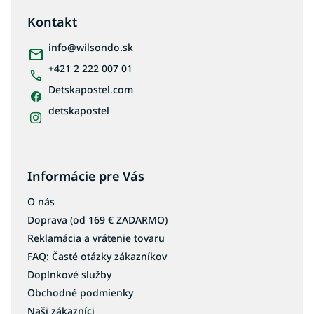
p
ä
Kontakt
t
i
info
@
wilsondo.sk
e
+421 2 222 007 01
Detskapostel.com
detskapostel
Informácie pre Vás
O nás
Doprava (od 169 € ZADARMO)
Reklamácia a vrátenie tovaru
FAQ: Časté otázky zákazníkov
Doplnkové služby
Obchodné podmienky
Naši zákazníci