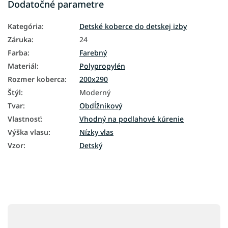
Dodatočné parametre
Kategória
:
Detské koberce do detskej izby
Záruka
:
24
Farba
:
Farebný
Materiál
:
Polypropylén
Rozmer koberca
:
200x290
Štýl
:
Moderný
Tvar
:
Obdĺžnikový
Vlastnosť
:
Vhodný na podlahové kúrenie
Výška vlasu
:
Nízky vlas
Vzor
:
Detský
Z
á