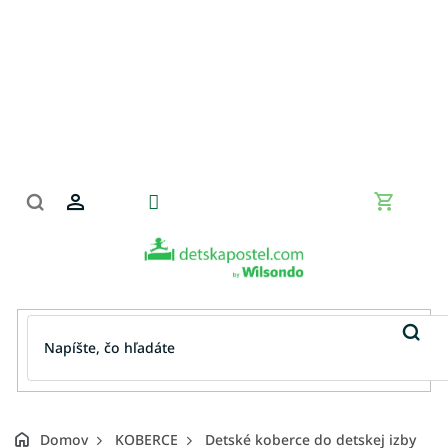
Prejsť
na
obsah
Nákupn
košík
Domov
KOBERCE
Detské koberce do detskej izby