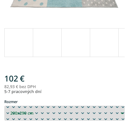
102 €
82,93 € bez DPH
Je
5-7 pracovných dní
ce
Rozmer