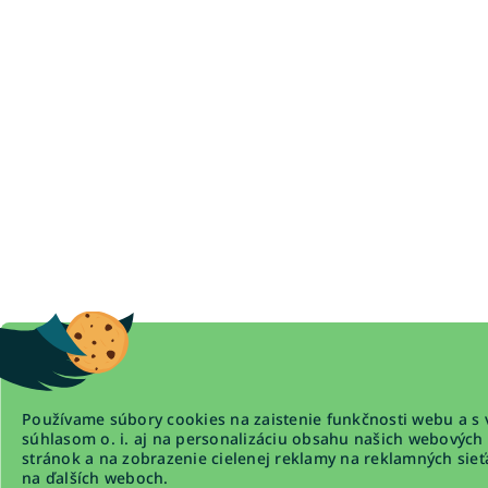
Používame súbory cookies na zaistenie funkčnosti webu a s 
súhlasom o. i. aj na personalizáciu obsahu našich webových
stránok a na zobrazenie cielenej reklamy na reklamných sieť
na ďalších weboch.