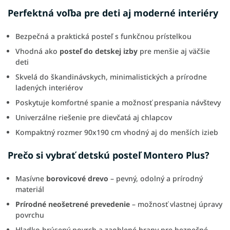
Perfektná voľba pre deti aj moderné interiéry
Bezpečná a praktická posteľ s funkčnou prístelkou
Vhodná ako
posteľ do detskej izby
pre menšie aj väčšie
deti
Skvelá do škandinávskych, minimalistických a prírodne
ladených interiérov
Poskytuje komfortné spanie a možnosť prespania návštevy
Univerzálne riešenie pre dievčatá aj chlapcov
Kompaktný rozmer 90x190 cm vhodný aj do menších izieb
Prečo si vybrať detskú posteľ Montero Plus?
Masívne
borovicové drevo
– pevný, odolný a prírodný
materiál
Prírodné neošetrené prevedenie
– možnosť vlastnej úpravy
povrchu
Hladko brúsený povrch a zaoblené hrany pre bezpečné