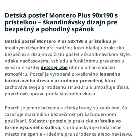
Detská posteľ Montero Plus 90x190 s
prístelkou – škandinávsky dizajn pre
bezpečný a pohodlný spánok
Detská posteľ Montero Plus 90x190 s prístelkou
je
ideálnym riešením pre rodičov, ktorí hľadajú praktickú,
bezpečnú a dizajnovo čistú posteľ v škandinávskom štýle.
Vďaka nadčasovému vzhľadu a funkčnému prevedeniu
vytvára v každej
detskej izbe
útulnú a harmonickú
atmosféru. Posteľ je vyrobená z kvalitného
lepeného
borovicového dreva v prírodnom prevedení
, ktoré
zachováva svoju prirodzenú štruktúru a umožňuje ďalšiu
povrchovú úpravu podľa vlastného vkusu.
Povrch je jemne brúsený a všetky hrany sú zaoblené, čo
zaručuje maximálnu bezpečnosť pri každodennom
používaní. Súčasťou postele je praktická
prístelka vo
forme výsuvného šuflíka
, ktorá poskytuje dodatočné
miesto na spanie – ideálne pre súrodenca alebo návštevu.