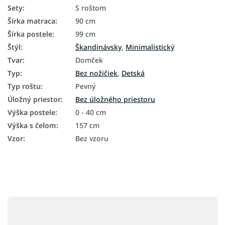
Sety
:
S roštom
Šírka matraca
:
90 cm
Šírka postele
:
99 cm
Štýl
:
Škandinávsky
,
Minimalistický
Tvar
:
Domček
Typ
:
Bez nožičiek
,
Detská
Typ roštu
:
Pevný
Úložný priestor
:
Bez úložného priestoru
Výška postele
:
0 - 40 cm
Výška s čelom
:
157 cm
Vzor
:
Bez vzoru
Z
á
p