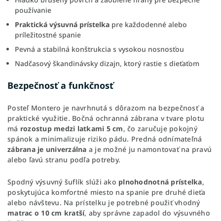
používanie
Praktická výsuvná prístelka
pre každodenné alebo
príležitostné spanie
Pevná a stabilná konštrukcia s vysokou nosnosťou
Nadčasový škandinávsky dizajn, ktorý rastie s dieťaťom
Bezpečnosť a funkčnosť
Posteľ Montero je navrhnutá s dôrazom na bezpečnosť a
praktické využitie. Bočná ochranná zábrana v tvare plotu
má
rozostup medzi latkami 5 cm
, čo zaručuje pokojný
spánok a minimalizuje riziko pádu. Predná odnímateľná
zábrana je univerzálna
a je možné ju namontovať na pravú
alebo ľavú stranu podľa potreby.
Spodný výsuvný šuflík slúži ako
plnohodnotná prístelka
,
poskytujúca komfortné miesto na spanie pre druhé dieťa
alebo návštevu. Na prístelku je potrebné použiť vhodný
matrac o 10 cm kratší
, aby správne zapadol do výsuvného