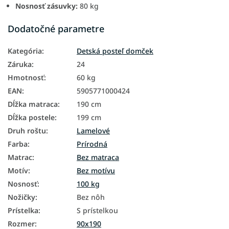
Nosnosť zásuvky:
80 kg
Dodatočné parametre
Kategória
:
Detská posteľ domček
Záruka
:
24
Hmotnosť
:
60 kg
EAN
:
5905771000424
Dĺžka matraca
:
190 cm
Dĺžka postele
:
199 cm
Druh roštu
:
Lamelové
Farba
:
Prírodná
Matrac
:
Bez matraca
Motív
:
Bez motívu
Nosnosť
:
100 kg
Nožičky
:
Bez nôh
Prístelka
:
S prístelkou
Rozmer
:
90x190