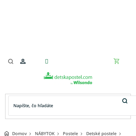
Prejsť
na
obsah
Nákupn
košík
Domov
NÁBYTOK
Postele
Detské postele