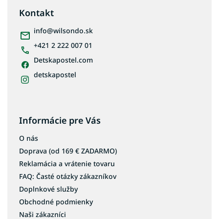
ä
Kontakt
t
i
info
@
wilsondo.sk
e
+421 2 222 007 01
Detskapostel.com
detskapostel
Informácie pre Vás
O nás
Doprava (od 169 € ZADARMO)
Reklamácia a vrátenie tovaru
FAQ: Časté otázky zákazníkov
Doplnkové služby
Obchodné podmienky
Naši zákazníci