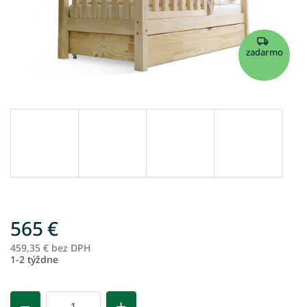
zadarmo
565 €
459,35 € bez DPH
Je
1-2 týždne
ce