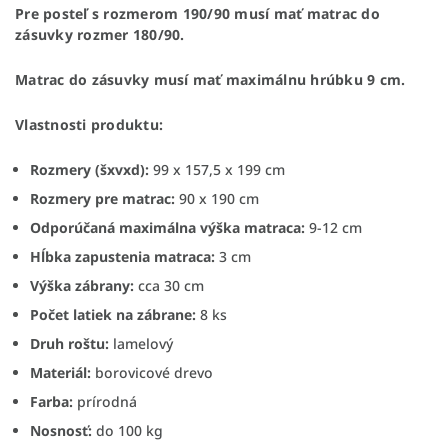
Pre posteľ s rozmerom 190/90 musí mať matrac do
zásuvky rozmer 180/90.
Matrac do zásuvky musí mať maximálnu hrúbku 9 cm.
Vlastnosti produktu:
Rozmery (šxvxd):
99 x 157,5 x 199 cm
Rozmery pre matrac:
90 x 190 cm
Odporúčaná maximálna výška matraca:
9-12 cm
Hĺbka zapustenia matraca:
3 cm
Výška zábrany:
cca 30 cm
Počet latiek na zábrane:
8 ks
Druh roštu:
lamelový
Materiál:
borovicové drevo
Farba:
prírodná
Nosnosť:
do 100 kg