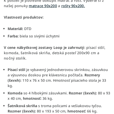
K posteli je potrebné dokúpiť matrac a rošť. Vyberte si z
našej ponuky
matrace 90x200
a
rošty 90x200.
Vlastnosti produktov:
Materiál:
DTD
Farba:
biela so sivými úchytmi
V cene nábytkovej zostavy Loop je zahrnutý:
písací stôl,
komoda, šatníková skriňa, detská posteľ 200x90 cm a
nočný stolík.
Písací stôl
je vybavený jednodverovou skrinkou, zásuvkou
a výsuvnou doskou pre klávesnicu počítača.
Rozmery
(šxvxh):
110 x 76 x 50 cm. Hmotnosť písacieho stola je 33
kg.
Komoda
so 4 hlbokými zásuvkami.
Rozmer (šxvxh):
80 x 93
x 40 cm,
hmotnosť:
36 kg.
Šatníková skriňa
s troma policami a vešiakovou tyčou.
Rozmer (šxvxh):
80 x 193 x 50 cm,
hmotnosť:
66 kg.