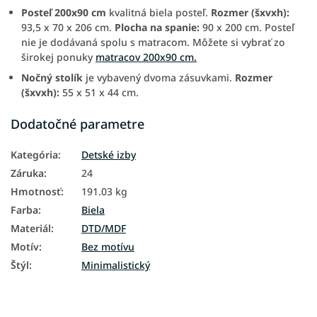
Posteľ 200x90 cm
kvalitná biela posteľ.
Rozmer (šxvxh):
93,5 x 70 x 206 cm.
Plocha na spanie:
90 x 200 cm. Posteľ
nie je dodávaná spolu s matracom. Môžete si vybrať zo
širokej ponuky
matracov 200x90 cm.
N
očný stolík
je vybavený dvoma zásuvkami.
Rozmer
(šxvxh):
55 x 51 x 44 cm.
Dodatočné parametre
Kategória
:
Detské izby
Záruka
:
24
Hmotnosť
:
191.03 kg
Farba
:
Biela
Materiál
:
DTD/MDF
Motív
:
Bez motívu
Štýl
:
Minimalistický