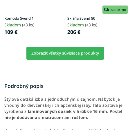
zadarmo
Komoda Svend 1
Skriňa Svend 80
Skladom
(>3 ks)
Skladom
(>3 ks)
109 €
206 €
Zobraziť všetky súvisiace produkty
Podrobný popis
Štýlová detská izba s jednoduchým dizajnom. Nábytok je
vhodný do dievčenskej i chlapčenskej izby.
Táto zostava je
vyrobená z
laminovaných dosiek v hrúbke 16 mm
. Posteľ
nie je dodávaná s matracom ani roštom.