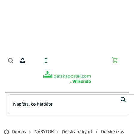
Prejsť
na
obsah
Nákupn
košík
Domov
NÁBYTOK
Detský nábytok
Detské izby