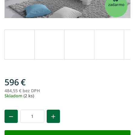
zadarmo
596 €
484,55 € bez DPH
Je
Skladom
(2 ks)
ce