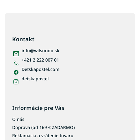
Z
á
p
ä
Kontakt
t
i
info
@
wilsondo.sk
e
+421 2 222 007 01
Detskapostel.com
detskapostel
Informácie pre Vás
O nás
Doprava (od 169 € ZADARMO)
Reklamácia a vrátenie tovaru