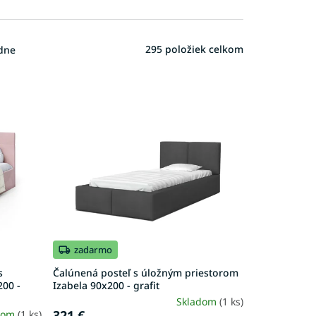
295
položiek celkom
dne
zadarmo
s
Čalúnená posteľ s úložným priestorom
200 -
Izabela 90x200 - grafit
Skladom
(1 ks)
321 €
dom
(1 ks)