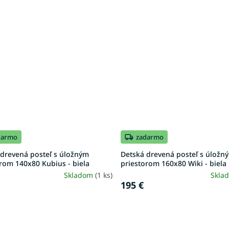
darmo
zadarmo
 drevená posteľ s úložným
Detská drevená posteľ s úložn
rom 140x80 Kubius - biela
priestorom 160x80 Wiki - biela
Skladom
(1 ks)
Skla
195 €