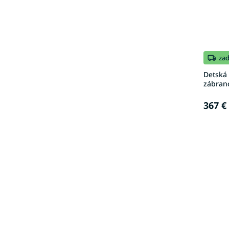
za
Detská 
zábran
367 €