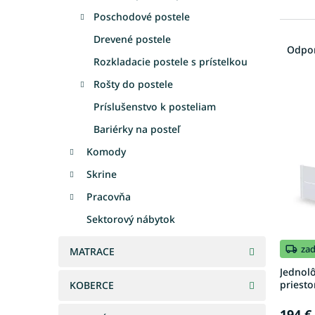
Poschodové postele
R
Drevené postele
a
Odpo
d
Rozkladacie postele s prístelkou
e
Rošty do postele
V
n
ý
Príslušenstvo k posteliam
i
p
e
Bariérky na posteľ
i
p
Komody
s
r
p
o
Skrine
r
d
Pracovňa
o
u
d
k
Sektorový nábytok
u
t
k
o
za
MATRACE
t
v
Jednol
o
priesto
KOBERCE
v
194 €