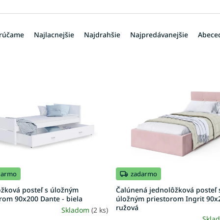
rúčame
Najlacnejšie
Najdrahšie
Najpredávanejšie
Abece
darmo
zadarmo
ôžková posteľ s úložným
Čalúnená jednolôžková posteľ 
rom 90x200 Dante - biela
úložným priestorom Ingrit 90x
ružová
Skladom
(2 ks)
Skla