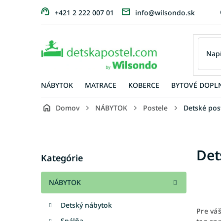
Prejsť
+421 2 222 007 01
info@wilsondo.sk
na
obsah
NÁBYTOK
MATRACE
KOBERCE
BYTOVÉ DOPL
Domov
NÁBYTOK
Postele
Detské pos
B
o
č
Preskočiť
Det
n
Kategórie
kategórie
ý
p
NÁBYTOK
a
n
Detský nábytok
e
Pre vá
l
Spálňa