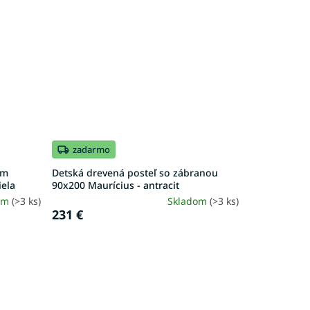
zadarmo
ým
Detská drevená posteľ so zábranou
iela
90x200 Maurícius - antracit
om
(>3 ks)
Skladom
(>3 ks)
231 €