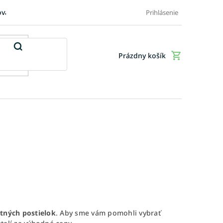
ovaru
FAQ: Časté otázky zákazníkov
Doplnkové služby
Ob
Prihlásenie
Prázdny košík
Nákupný
košík
itných postielok
. Aby sme vám pomohli vybrať