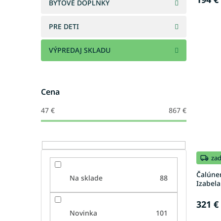
BYTOVÉ DOPLNKY
PRE DETI
VÝPREDAJ SKLADU
Cena
47
€
867
€
za
Čalúne
Na sklade
88
Izabel
321 €
Novinka
101