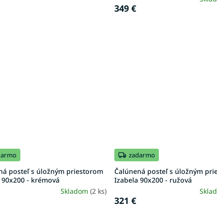
349 €
darmo
zadarmo
ná posteľ s úložným priestorom
Čalúnená posteľ s úložným pr
a 90x200 - krémová
Izabela 90x200 - ružová
Skladom
(2 ks)
Skla
321 €