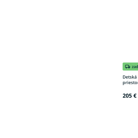
za
Detská
priesto
205 €