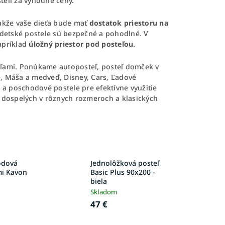
telí za výhodné ceny.
akže vaše dieťa bude mať
dostatok priestoru na
e detské postele sú bezpečné a pohodlné. V
apríklad
úložný priestor pod posteľou.
eľami. Ponúkame autoposteľ, posteľ domček v
e, Máša a medveď, Disney, Cars, Ľadové
 a poschodové postele pre efektívne využitie
a dospelých v rôznych rozmeroch a klasických
odová
Jednolôžková posteľ
mi Kavon
Basic Plus 90x200 -
biela
Skladom
47 €