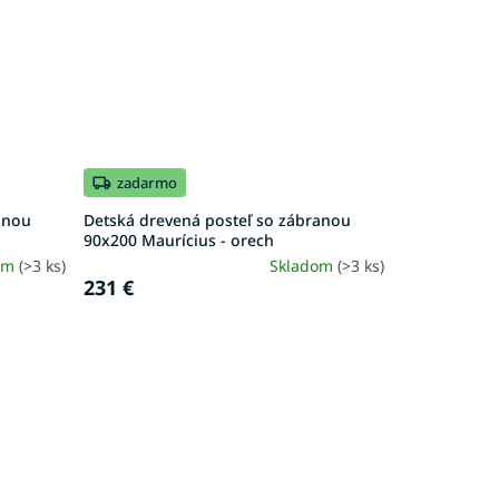
zadarmo
anou
Detská drevená posteľ so zábranou
90x200 Maurícius - orech
om
(>3 ks)
Skladom
(>3 ks)
231 €