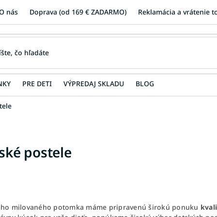
O nás
Doprava (od 169 € ZADARMO)
Reklamácia a vrátenie t
NKY
PRE DETI
VÝPREDAJ SKLADU
BLOG
tele
ské postele
šho milovaného potomka máme pripravenú širokú ponuku
kval