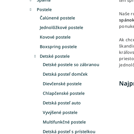
ten sp
Postele
Naše r
Čalúnené postele
spáno
ponuke
Jednolôžkové postele
Kovové postele
Ak chc
škandi
Boxspring postele
kráľovs
Detské postele
priest
Detské postele so zábranou
jednol
Detská posteľ domček
Najp
Dievčenské postele
Chlapčenské postele
Detská posteľ auto
Vyvýšené postele
Multifunkčné postele
Detská posteľ s prístelkou