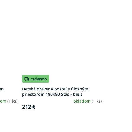
zadarmo
ým
Detská drevená posteľ s úložným
priestorom 180x80 Stas - biela
dom
(1 ks)
Skladom
(1 ks)
212 €