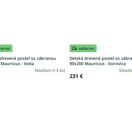
darmo
zadarmo
 drevená posteľ so zábranou
Detská drevená posteľ so zábr
Maurícius - biela
90x200 Maurícius - borovica
Skladom
(>3 ks)
Sklad
231 €