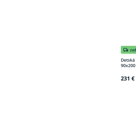
za
Detská
90x200 
231 €