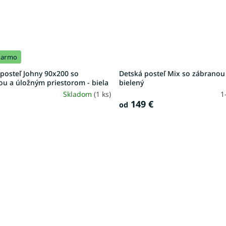
darmo
posteľ Johny 90x200 so
Detská posteľ Mix so zábranou
ou a úložným priestorom - biela
bielený
Skladom
(1 ks)
1
149 €
od