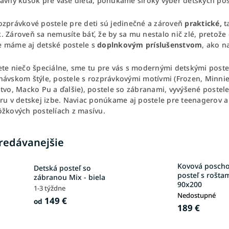
rávny kúsok pre vaše dieťa, ponúkame široký výber detských pos
ozprávkové postele pre deti sú jedinečné a zároveň
praktické,
t
k
. Zároveň sa nemusíte báť, že by sa mu nestalo nič zlé, pretož
 máme aj detské postele s
doplnkovým príslušenstvom
, ako n
ete niečo špeciálne, sme tu pre vás s modernými detskými post
návskom štýle, postele s rozprávkovými motívmi (Frozen, Minni
tvo, Macko Pu a ďalšie), postele so zábranami, vyvýšené postele
oru v detskej izbe. Naviac ponúkame aj postele pre teenagerov 
ôžkových postelíach z masívu.
redávanejšie
Kovová posch
Detská posteľ so
posteľ s rošta
zábranou Mix - biela
90x200
1-3 týždne
Nedostupné
149 €
od
189 €