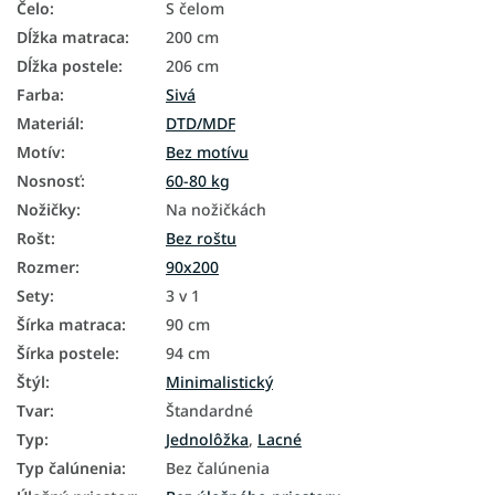
Čelo
:
S čelom
Dĺžka matraca
:
200 cm
Dĺžka postele
:
206 cm
Farba
:
Sivá
Materiál
:
DTD/MDF
Motív
:
Bez motívu
Nosnosť
:
60-80 kg
Nožičky
:
Na nožičkách
Rošt
:
Bez roštu
Rozmer
:
90x200
Sety
:
3 v 1
Šírka matraca
:
90 cm
Šírka postele
:
94 cm
Štýl
:
Minimalistický
Tvar
:
Štandardné
Typ
:
Jednolôžka
,
Lacné
Typ čalúnenia
:
Bez čalúnenia