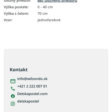
Úložný priestor
:
Bez úložného priestoru
Výška postele
:
0 - 40 cm
Výška s čelom
:
70 cm
Vzor
:
Jednofarebné
Z
á
p
ä
Kontakt
t
i
info
@
wilsondo.sk
e
+421 2 222 007 01
Detskapostel.com
detskapostel