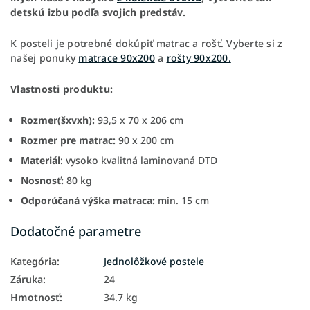
detskú izbu podľa svojich predstáv.
K posteli je potrebné dokúpiť matrac a rošť. Vyberte si z
našej ponuky
matrace 90x200
a
rošty 90x200.
Vlastnosti produktu:
Rozmer(šxvxh):
93,5 x 70 x 206 cm
Rozmer pre matrac:
90 x 200 cm
Materiál
: vysoko kvalitná laminovaná DTD
Nosnosť:
80 kg
Odporúčaná výška matraca:
min. 15 cm
Dodatočné parametre
Kategória
:
Jednolôžkové postele
Záruka
:
24
Hmotnosť
:
34.7 kg