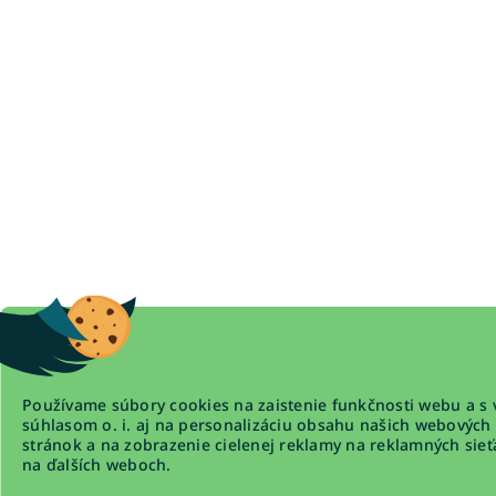
Používame súbory cookies na zaistenie funkčnosti webu a s 
súhlasom o. i. aj na personalizáciu obsahu našich webových
stránok a na zobrazenie cielenej reklamy na reklamných sieť
na ďalších weboch.