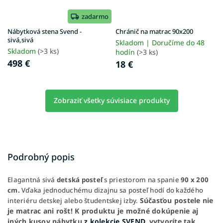
zadarmo
Nábytková stena Svend -
Chránič na matrac 90x200
sivá,sivá
Skladom | Doručíme do 48
Skladom
(>3 ks)
hodín
(>3 ks)
498 €
18 €
Zobraziť všetky súvisiace produkty
Podrobný popis
Elagantná sivá
detská posteľ
s priestorom na spanie
90 x 200
cm.
Vďaka jednoduchému dizajnu sa posteľ hodí do každého
Súčasťou postele nie
interiéru detskej alebo študentskej izby.
je matrac ani rošt!
K produktu je možné dokúpenie aj
iných kusov nábytku
z kolekcie SVEND
, vytvoríte tak