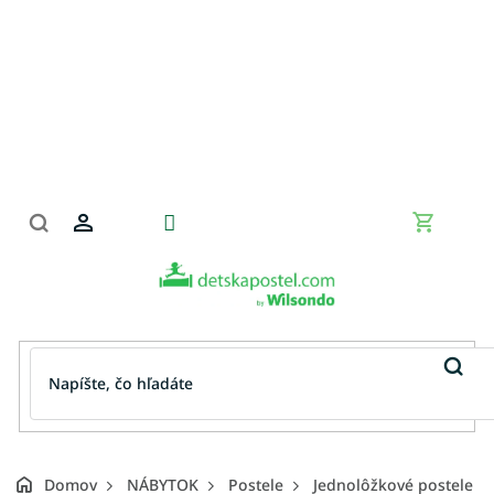
Prejsť
na
obsah
Nákupn
košík
Domov
NÁBYTOK
Postele
Jednolôžkové postele