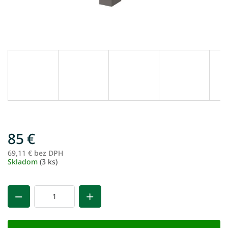
85 €
69,11 € bez DPH
Je
Skladom
(3 ks)
ce