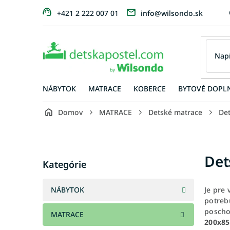
Prejsť
+421 2 222 007 01
info@wilsondo.sk
na
obsah
NÁBYTOK
MATRACE
KOBERCE
BYTOVÉ DOPL
Domov
MATRACE
Detské matrace
De
B
o
č
Preskočiť
Det
n
Kategórie
kategórie
ý
p
NÁBYTOK
Je pre
a
potreb
n
poscho
MATRACE
e
200x85
l