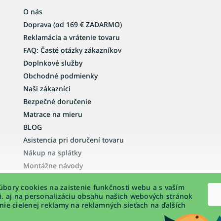
O nás
Doprava (od 169 € ZADARMO)
Reklamácia a vrátenie tovaru
FAQ: Časté otázky zákazníkov
Doplnkové služby
Obchodné podmienky
Naši zákazníci
Bezpečné doručenie
Matrace na mieru
BLOG
Asistencia pri doručení tovaru
Nákup na splátky
Montážne návody
Vyhlásenie o prístupnosti
bory cookies na zaistenie funkčnosti webu a s vaším
Podmienky ochrany osobných údajov
i. aj na personalizáciu obsahu našich webových stránok
nie cielenej reklamy na reklamných sieťach na ďalších