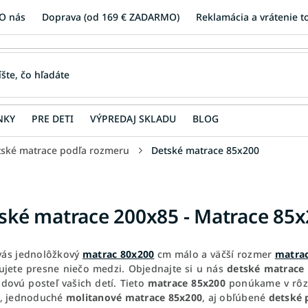
O nás
Doprava (od 169 € ZADARMO)
Reklamácia a vrátenie t
NKY
PRE DETI
VÝPREDAJ SKLADU
BLOG
tské matrace podľa rozmeru
Detské matrace 85x200
ské matrace 200x85 - Matrace 85
 vás jednolôžkový
matrac 80x200
cm málo a väčší rozmer
matra
ujete presne niečo medzi. Objednajte si u nás
detské matrace
dovú posteľ vašich detí. Tieto
matrace 85x200
ponúkame v rôz
, jednoduché
molitanové matrace 85x200
, aj obľúbené
detské 