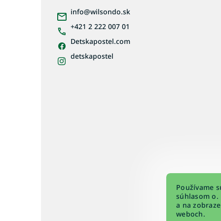
ä
info
@
wilsondo.sk
t
i
+421 2 222 007 01
e
Detskapostel.com
detskapostel
Používame sú
súhlasom o. 
a na zobraze
weboch.