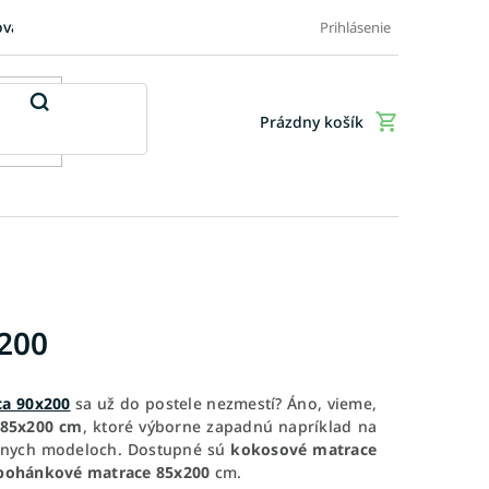
ovaru
FAQ: Časté otázky zákazníkov
Doplnkové služby
Ob
Prihlásenie
Prázdny košík
Nákupný
košík
x200
ca 90x200
sa už do postele nezmestí? Áno, vieme,
 85x200 cm
, ktoré výborne zapadnú napríklad na
nych modeloch. Dostupné sú
kokosové matrace
pohánkové matrace 85x200
cm.