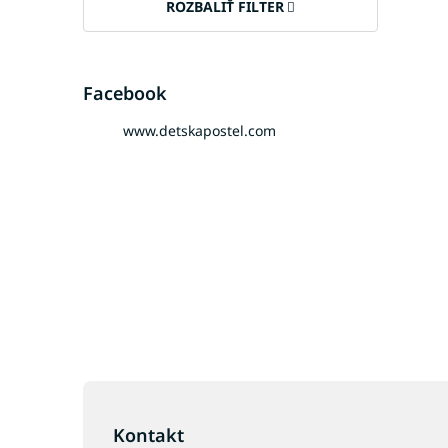
ROZBALIŤ FILTER
Facebook
www.detskapostel.com
Z
á
p
Kontakt