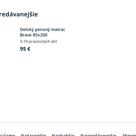
redávanejšie
Detský penový matrac
Brave 85x200
5-10 pracovných dní
95 €
rúčame
Najlacnejšie
Najdrahšie
Najpredávanejšie
Abece