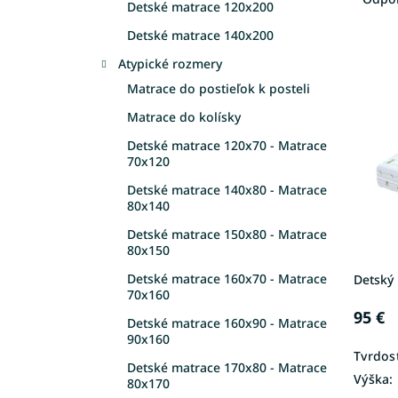
Detské matrace 120x200
d
e
Detské matrace 140x200
V
n
Atypické rozmery
ý
i
Matrace do postieľok k posteli
p
e
i
p
Matrace do kolísky
s
r
Detské matrace 120x70 - Matrace
p
o
70x120
r
d
o
u
Detské matrace 140x80 - Matrace
80x140
d
k
u
t
Detské matrace 150x80 - Matrace
k
o
80x150
t
v
Detské matrace 160x70 - Matrace
Detský
o
70x160
v
95 €
Detské matrace 160x90 - Matrace
90x160
Tvrdosť
Detské matrace 170x80 - Matrace
Výška:
80x170