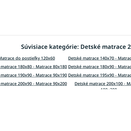
O
v
l
á
d
Súvisiace kategórie: Detské matrace 2
a
c
i
Matrace do postieľky 120x60
Detské matrace 140x70 - Matra
e
 matrace 180x80 - Matrace 80x180
Detské matrace 180x90 - Matra
p
r
 matrace 190x90 - Matrace 90x190
Detské matrace 195x90 - Matra
v
 matrace 200x90 - Matrace 90x200
Detské matrace 200x100 - M
k
100x200
y
v
ské matrace 200x140 - Matrace
ý
140x200
p
i
s
u