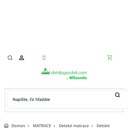
Prejsť
na
obsah
Nákupn
košík
Domov
MATRACE
Detské matrace
Detské