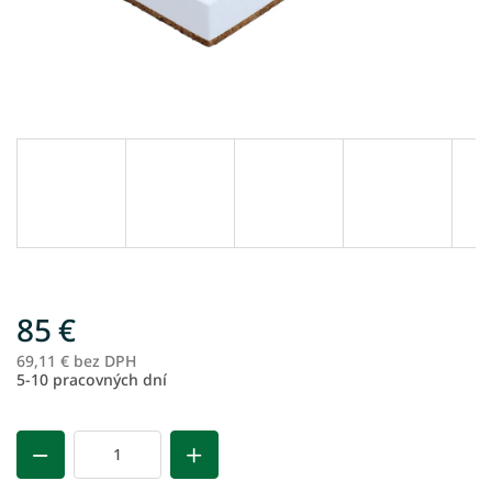
85 €
69,11 € bez DPH
Je
5-10 pracovných dní
ce