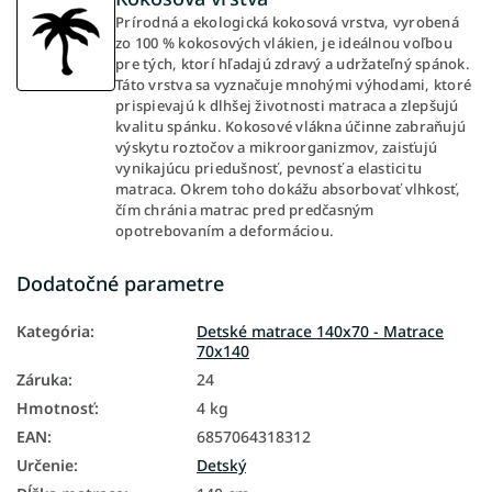
Prírodná a ekologická kokosová vrstva, vyrobená
zo 100 % kokosových vlákien, je ideálnou voľbou
pre tých, ktorí hľadajú zdravý a udržateľný spánok.
Táto vrstva sa vyznačuje mnohými výhodami, ktoré
prispievajú k dlhšej životnosti matraca a zlepšujú
kvalitu spánku. Kokosové vlákna účinne zabraňujú
výskytu roztočov a mikroorganizmov, zaisťujú
vynikajúcu priedušnosť, pevnosť a elasticitu
matraca. Okrem toho dokážu absorbovať vlhkosť,
čím chránia matrac pred predčasným
opotrebovaním a deformáciou.
Dodatočné parametre
Kategória
:
Detské matrace 140x70 - Matrace
70x140
Záruka
:
24
Hmotnosť
:
4 kg
EAN
:
6857064318312
Určenie
:
Detský