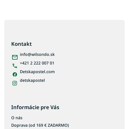
Z
á
p
ä
Kontakt
t
i
info
@
wilsondo.sk
e
+421 2 222 007 01
Detskapostel.com
detskapostel
Informácie pre Vás
O nás
Doprava (od 169 € ZADARMO)