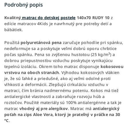
Podrobný popis
Kvalitný
matrac
do detskej postele
140x70 RUDY 10
z
edície matracov 4Kids je navrhnutý pre potreby detí a
bábätiek.
Použitá
polyuretánová pena
zaručuje pohodlie pri spánku,
nedeformuje sa a poskytuje veľmi dobrú oporu chrbtice
3
počas spánku. Pena so zvýšenou hustotou (25 kg/m
) a
dobrou priepustnosťou vzduchu poskytuje vynikajúcu
tepelnú izoláciu. Okrem toho matrac disponuje
kokosovou
vrstvou na oboch stranách
. Výhodou kokosových vlákien
je, že sú ľahké a priedušné, ako aj veľmi odolné proti
vlhkosti a deformácii. Zlepšujú cirkuláciu vzduchu v
matraci, čím bránia nadmernému poteniu. Kokos má tiež
antialergické vlastnosti a zabraňuje rozvoju húb a
roztočov. Použité materiály sú 100% antialergénne a tak je
matrac
vhodný aj pre alergikov
. Matrac má
antialergický
poťah na zips Aloe Vera, ktorý je prateľný v práčke na 30
°C
.