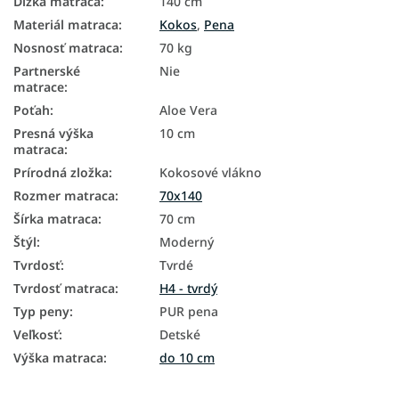
Dĺžka matraca
:
140 cm
Materiál matraca
:
Kokos
,
Pena
Nosnosť matraca
:
70 kg
Partnerské
Nie
matrace
:
Poťah
:
Aloe Vera
Presná výška
10 cm
matraca
:
Prírodná zložka
:
Kokosové vlákno
Rozmer matraca
:
70x140
Šírka matraca
:
70 cm
Štýl
:
Moderný
Tvrdosť
:
Tvrdé
Tvrdosť matraca
:
H4 - tvrdý
Typ peny
:
PUR pena
Veľkosť
:
Detské
Výška matraca
:
do 10 cm