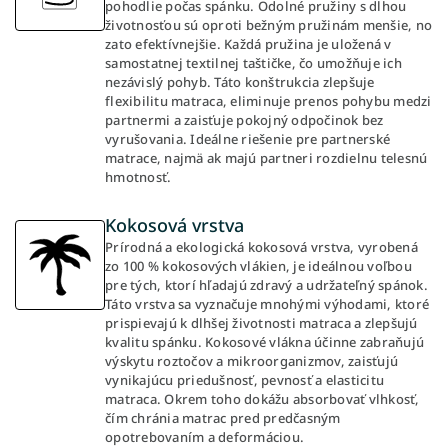
pohodlie počas spánku. Odolné pružiny s dlhou
životnosťou sú oproti bežným pružinám menšie, no
zato efektívnejšie. Každá pružina je uložená v
samostatnej textilnej taštičke, čo umožňuje ich
nezávislý pohyb. Táto konštrukcia zlepšuje
flexibilitu matraca, eliminuje prenos pohybu medzi
partnermi a zaisťuje pokojný odpočinok bez
vyrušovania. Ideálne riešenie pre partnerské
matrace, najmä ak majú partneri rozdielnu telesnú
hmotnosť.
Kokosová vrstva
Prírodná a ekologická kokosová vrstva, vyrobená
zo 100 % kokosových vlákien, je ideálnou voľbou
pre tých, ktorí hľadajú zdravý a udržateľný spánok.
Táto vrstva sa vyznačuje mnohými výhodami, ktoré
prispievajú k dlhšej životnosti matraca a zlepšujú
kvalitu spánku. Kokosové vlákna účinne zabraňujú
výskytu roztočov a mikroorganizmov, zaisťujú
vynikajúcu priedušnosť, pevnosť a elasticitu
matraca. Okrem toho dokážu absorbovať vlhkosť,
čím chránia matrac pred predčasným
opotrebovaním a deformáciou.