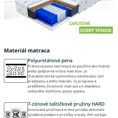
Materiál matraca
Polyuretánová pena
Prémiová pena navrhnutá na použitie ako hlavná
alebo podporná vrstva matracov. Je
charakteristická výnimočnou odolnosťou voči
preležaniu a deformáciám, čo prispieva k
predĺženiu životnosti matraca a k zlepšeniu
celkového komfortu počas spánku.
7-zónové taštičkové pružiny HARD
Inovovaná pružinová vrstva prináša dokonale
vyváženú podporu pre kĺby a svaly, čím zvyšuje