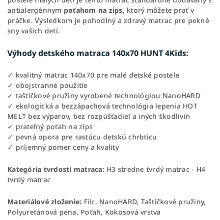
antialergénnym
poťahom na zips
, ktorý môžete prať v
práčke. Výsledkom je pohodlný a zdravý matrac pre pekné
sny vašich detí.
Výhody detského matraca 140x70 HUNT 4Kids:
✓ kvalitný matrac 140x70 pre malé detské postele
✓ obojstranné použitie
✓ taštičkové pružiny vyrobené technológiou NanoHARD
✓ ekologická a bezzápachová technológia lepenia HOT
MELT bez výparov, bez rozpúšťadiel a iných škodlivín
✓ prateľný poťah na zips
✓ pevná opora pre rastúcu detskú chrbticu
✓ príjemný pomer ceny a kvality
Kategória tvrdosti matraca:
H3 stredne tvrdý matrac - H4
tvrdý matrac
Materiálové zloženie:
Filc, NanoHARD, Taštičkové pružiny,
Polyuretánová pena, Poťah, Kokosová vrstva