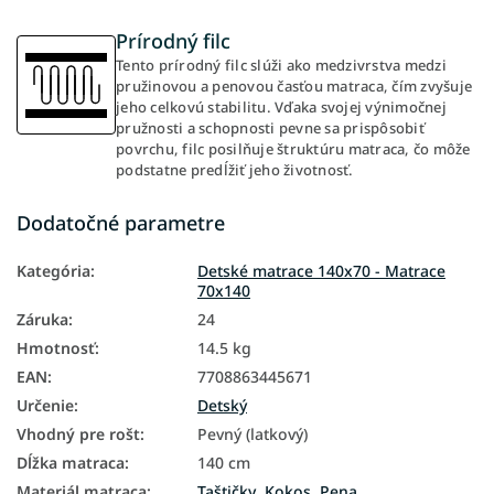
Prírodný filc
Tento prírodný filc slúži ako medzivrstva medzi
pružinovou a penovou časťou matraca, čím zvyšuje
jeho celkovú stabilitu. Vďaka svojej výnimočnej
pružnosti a schopnosti pevne sa prispôsobiť
povrchu, filc posilňuje štruktúru matraca, čo môže
podstatne predĺžiť jeho životnosť.
Dodatočné parametre
Kategória
:
Detské matrace 140x70 - Matrace
70x140
Záruka
:
24
Hmotnosť
:
14.5 kg
EAN
:
7708863445671
Určenie
:
Detský
Vhodný pre rošt
:
Pevný (latkový)
Dĺžka matraca
:
140 cm
Materiál matraca
:
Taštičky
,
Kokos
,
Pena