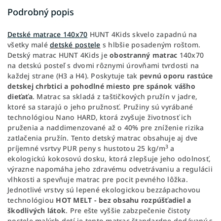
Podrobný popis
Detské matrace 140x70
HUNT 4Kids skvelo zapadnú na
všetky malé
detské postele
s hlbšie posadeným roštom.
Detský matrac HUNT 4Kids je
obostranný matrac
140x70
na detskú posteľ s dvomi rôznymi úrovňami tvrdosti na
každej strane (H3 a H4). Poskytuje tak
pevnú oporu rastúce
detskej chrbtici a pohodlné miesto pre spánok vášho
dieťaťa
. Matrac sa skladá z taštičkových pružín v jadre,
ktoré sa starajú o jeho pružnosť. Pružiny sú vyrábané
technológiou Nano HARD, ktorá zvyšuje životnosť ich
pruženia a naddimenzované až o 40% pre zníženie rizika
zatlačenia pružín. Tento detský matrac obsahuje aj dve
3
príjemné vsrtvy PUR peny s hustotou 25 kg/m
a
ekologickú kokosovú dosku, ktorá zlepšuje jeho odolnosť,
výrazne napomáha jeho zdravému odvetrávaniu a regulácii
vlhkosti a spevňuje matrac pre pocit pevného lôžka.
Jednotlivé vrstvy sú lepené ekologickou bezzápachovou
technológiou
HOT MELT - bez obsahu rozpúšťadiel a
škodlivých látok
. Pre ešte vyššie zabzpečenie čistoty
postele malých detí je tento matrac štandardne dodávaný s