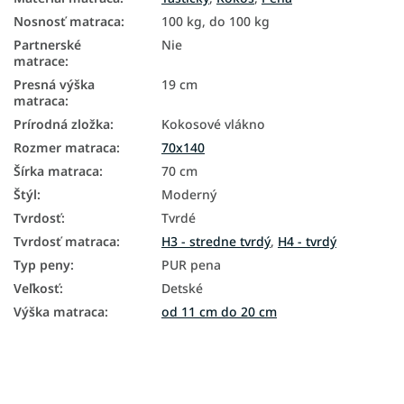
Nosnosť matraca
:
100 kg, do 100 kg
Partnerské
Nie
matrace
:
Presná výška
19 cm
matraca
:
Prírodná zložka
:
Kokosové vlákno
Rozmer matraca
:
70x140
Šírka matraca
:
70 cm
Štýl
:
Moderný
Tvrdosť
:
Tvrdé
Tvrdosť matraca
:
H3 - stredne tvrdý
,
H4 - tvrdý
Typ peny
:
PUR pena
Veľkosť
:
Detské
Výška matraca
:
od 11 cm do 20 cm