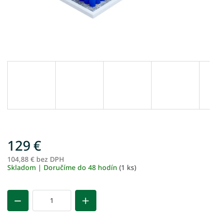
129 €
104,88 € bez DPH
Je
Skladom | Doručíme do 48 hodín
(1 ks)
ce