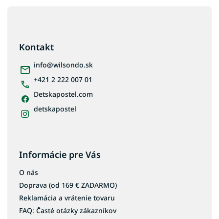
Z
á
p
ä
Kontakt
t
i
info
@
wilsondo.sk
e
+421 2 222 007 01
Detskapostel.com
detskapostel
Informácie pre Vás
O nás
Doprava (od 169 € ZADARMO)
Reklamácia a vrátenie tovaru
FAQ: Časté otázky zákazníkov