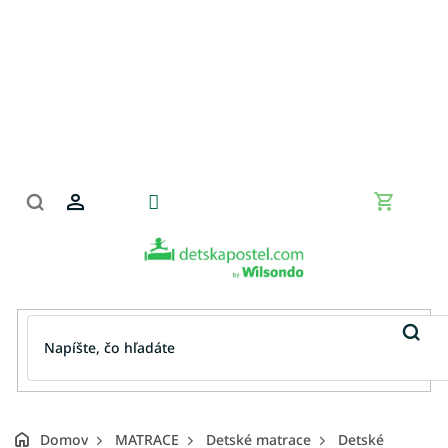
Prejsť
na
obsah
Nákupn
košík
Domov
MATRACE
Detské matrace
Detské