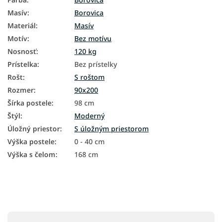
Masív
:
Borovica
Materiál
:
Masív
Motív
:
Bez motívu
Nosnosť
:
120 kg
Prístelka
:
Bez prístelky
Rošt
:
S roštom
Rozmer
:
90x200
Šírka postele
:
98 cm
Štýl
:
Moderný
Úložný priestor
:
S úložným priestorom
Výška postele
:
0 - 40 cm
Výška s čelom
:
168 cm
Z