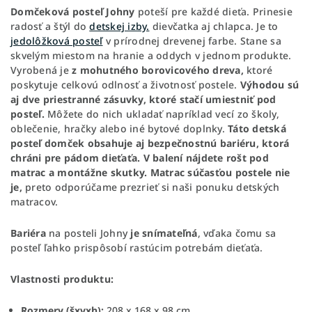
Domčeková posteľ
Johny
poteší pre každé dieťa. Prinesie
radosť a štýl do
detskej izby.
dievčatka aj chlapca. Je to
jedolôžková posteľ
v prírodnej drevenej farbe. Stane sa
skvelým miestom na hranie a oddych v jednom produkte.
Vyrobená je
z mohutného borovicového dreva,
ktoré
poskytuje celkovú odlnosť a životnosť postele.
Výhodou sú
aj dve priestranné zásuvky, ktoré stačí umiestniť pod
posteľ.
Môžete do nich ukladať napríklad vecí zo školy,
oblečenie, hračky alebo iné bytové doplnky.
Táto detská
posteľ domček obsahuje aj bezpečnostnú bariéru, ktorá
chráni pre pádom dieťaťa.
V balení nájdete rošt pod
matrac a montážne skutky.
Matrac
súčasťou
postele nie
je,
preto odporúčame prezrieť si naši ponuku detských
matracov.
Bariéra
na posteli Johny
je snímateľná
, vďaka čomu sa
posteľ ľahko prispôsobí rastúcim potrebám dieťaťa.
Vlastnosti produktu:
Rozmery (šxvxh):
208 x 168 x 98 cm