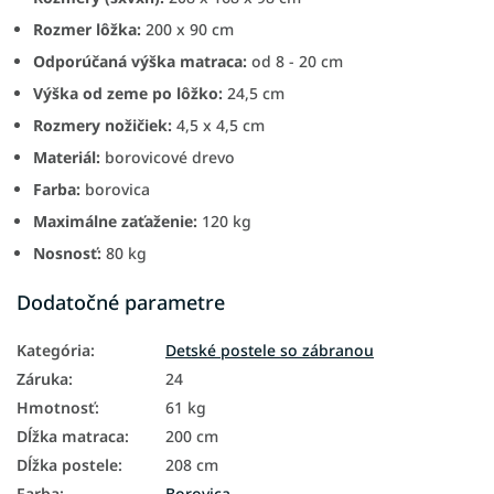
Rozmer lôžka:
200 x 90 cm
Odporúčaná výška matraca:
od 8 - 20 cm
Výška od zeme po lôžko:
24,5 cm
Rozmery nožičiek:
4,5 x 4,5 cm
Materiál:
borovicové drevo
Farba:
borovica
Maximálne zaťaženie:
120 kg
Nosnosť:
80 kg
Dodatočné parametre
Kategória
:
Detské postele so zábranou
Záruka
:
24
Hmotnosť
:
61 kg
Dĺžka matraca
:
200 cm
Dĺžka postele
:
208 cm
Farba
:
Borovica