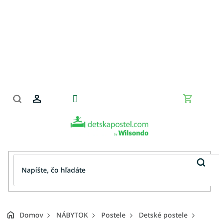
Prejsť
na
obsah
Nákupn
košík
Domov
NÁBYTOK
Postele
Detské postele