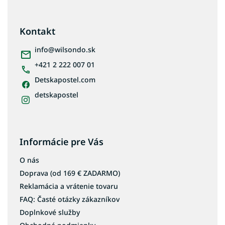
á
p
ä
Kontakt
t
i
info
@
wilsondo.sk
e
+421 2 222 007 01
Detskapostel.com
detskapostel
Informácie pre Vás
O nás
Doprava (od 169 € ZADARMO)
Reklamácia a vrátenie tovaru
FAQ: Časté otázky zákazníkov
Doplnkové služby