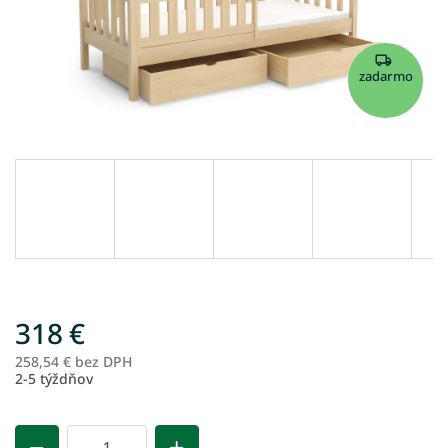
zadarmo
318 €
258,54 € bez DPH
Je
2-5 týždňov
ce