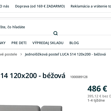
O nás
Doprava (od 169 € ZADARMO)
Reklamácia a vrátenie t
NKY
PRE DETI
VÝPREDAJ SKLADU
BLOG
vé postele
Jednolôžková posteľ LUCA S14 120x200 - béžová
14 120x200 - béžová
1000089128
486 €
395,12 € bez
1-4 týždne