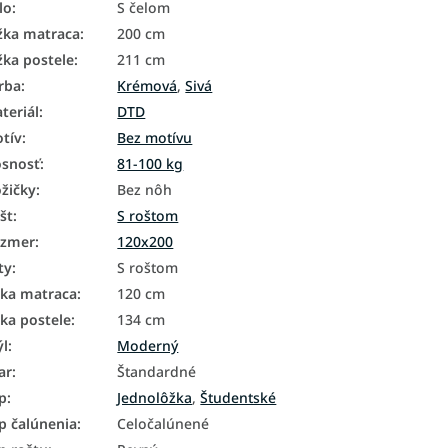
lo
:
S čelom
žka matraca
:
200 cm
žka postele
:
211 cm
rba
:
Krémová
,
Sivá
teriál
:
DTD
tív
:
Bez motívu
snosť
:
81-100 kg
žičky
:
Bez nôh
št
:
S roštom
ozmer
:
120x200
ty
:
S roštom
rka matraca
:
120 cm
rka postele
:
134 cm
ýl
:
Moderný
ar
:
Štandardné
p
:
Jednolôžka
,
Študentské
p čalúnenia
:
Celočalúnené