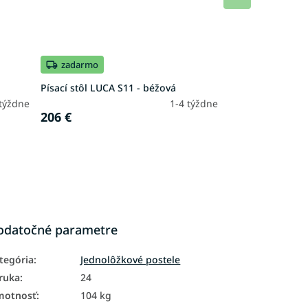
produkt
zadarmo
Písací stôl LUCA S11 - béžová
 týždne
1-4 týždne
206 €
odatočné parametre
tegória
:
Jednolôžkové postele
ruka
:
24
motnosť
:
104 kg