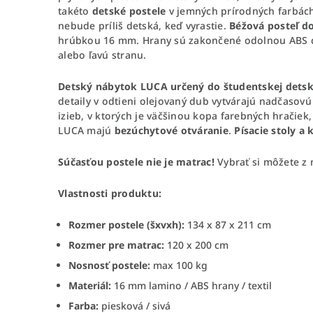
takéto
detské postele
v jemných prírodných farbác
nebude príliš detská, keď vyrastie.
Béžová posteľ do
hrúbkou 16 mm. Hrany sú zakončené odolnou ABS
alebo ľavú stranu.
Detský nábytok LUCA určený do študentskej detsk
detaily v odtieni olejovaný dub vytvárajú nadčasov
izieb, v ktorých je väčšinou kopa farebných hračiek
LUCA majú
bezúchytové otváranie
.
Písacie stoly 
Súčasťou postele nie je matrac!
Vybrať si môžete z
Vlastnosti produktu:
Rozmer postele (šxvxh):
134 x 87 x 211 cm
Rozmer pre matrac:
120 x 200 cm
Nosnosť postele:
max 100 kg
Materiál:
16 mm lamino / ABS hrany / textil
Farba:
piesková / sivá