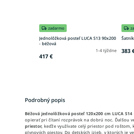
zadarmo
z
Jednolôžková posteľ LUCA S13 90x200
Šatník
- béžová
383 
1-4 týždne
417 €
Podrobný popis
Béžová jednolôžková posteľ 120x200 cm LUCA S14
opierať pri čítaní rozprávok na dobrú noc. Ďalšou v
priestor,
keďže využívate celý priestor pod roštom,
plynových piestov. Do detských izieb, v ktorých je 