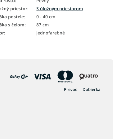
p roštu
:
Pevný
ožný priestor
:
S úložným priestorom
ška postele
:
0 - 40 cm
ška s čelom
:
87 cm
or
:
Jednofarebné
Prevod
Dobierka