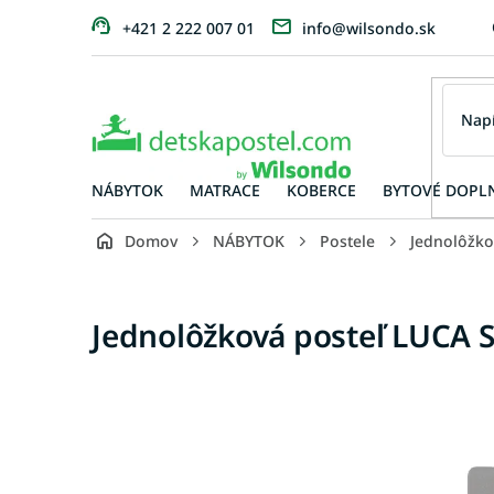
Prejsť
+421 2 222 007 01
info@wilsondo.sk
na
obsah
NÁBYTOK
MATRACE
KOBERCE
BYTOVÉ DOPL
Domov
NÁBYTOK
Postele
Jednolôžko
Jednolôžková posteľ LUCA S