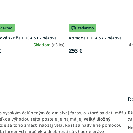
adarmo
zadarmo
ová skriňa LUCA S1 - béžová
Komoda LUCA S7 - béžová
Skladom
(>3 ks)
1-4
€
253 €
D
Ka
s vysokým čalúneným čelom sivej farby, o ktoré sa deti môžu
eľkou výhodou tejto postele je najmä jej
veľký úložný
Zá
 kde sa toho zmestí naozaj veľa. Rošt sa nadvihne pomocou
H
veľa farebných hračiek a drobností sú vhodné práve