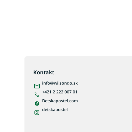
Z
á
p
Kontakt
ä
info
@
wilsondo.sk
t
i
+421 2 222 007 01
e
Detskapostel.com
detskapostel