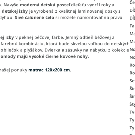
Če
h. Navyše
moderná detská posteľ
dieťaťu vydrží roky a
Dĺ
 detskej izby
je vyrobená z kvalitnej laminovanej dosky s
 dyhou.
Sivé čalúnené čelo
si môžete namontovať na pravú
Dĺ
Fa
Ma
ej izby
v peknej béžovej farbe. Jemný odtieň béžovej a
Mo
ú farebnú kombináciu, ktorá bude skvelou voľbou do detských
No
, obliečok a plyšákov. Dvierka a zásuvky na nábytku z kolekcie
a komody majú vysoké čierne kovové nohy
.
No
Ro
 našej ponuky
matrac 120x200 cm
.
R
Se
Ší
Ší
Št
Tv
Ty
Ty