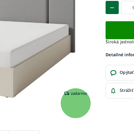
Široká jedno
Detailné inf
Opýtať
Strážiť
zadarmo