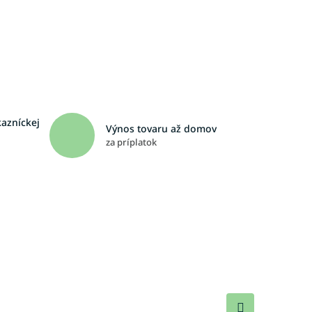
kazníckej
Výnos tovaru až domov
za príplatok
Ďalší