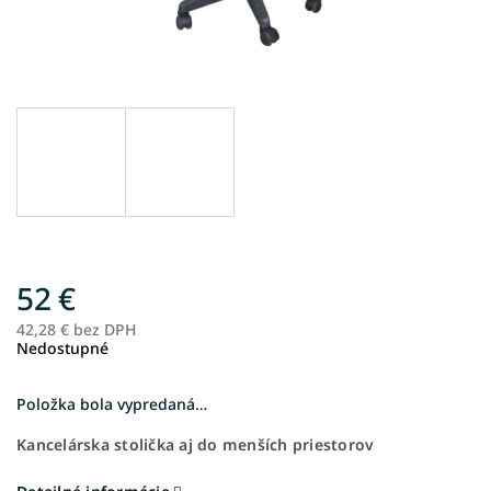
52 €
42,28 € bez DPH
Je
Nedostupné
ce
Položka bola vypredaná…
Kancelárska stolička aj do menších priestorov