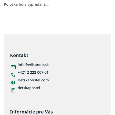
Položka bola vypredaná…
Z
á
p
ä
Kontakt
t
i
info
@
wilsondo.sk
e
+421 2 222 007 01
Detskapostel.com
detskapostel
Informácie pre Vás