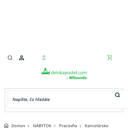
Prejsť
na
obsah
Nákupn
košík
Domov
NÁBYTOK
Pracovňa
Kancelárske