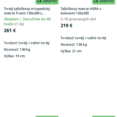
zadarmo
zadarmo
Tvrdý taštičkový ortopedický
Taštičkový matrac HERA s
matrac Frasio 120x200 s
kokosom 120x200
kokosom
Skladom | Doručíme do 48
5-10 pracovných dní
hodín
(1 ks)
219 €
261 €
Tvrdosť:
tvrdý / veľmi tvrdý
Tvrdosť:
tvrdý / veľmi tvrdý
Nosnosť:
130 kg
Nosnosť:
130 kg
Výška:
21 cm
Výška:
19 cm