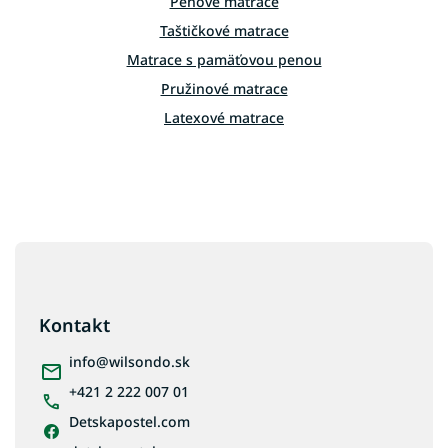
e
Penové matrace
p
Taštičkové matrace
r
v
Matrace s pamäťovou penou
k
Pružinové matrace
y
v
Latexové matrace
ý
p
i
s
u
Z
á
p
ä
Kontakt
t
i
info
@
wilsondo.sk
e
+421 2 222 007 01
Detskapostel.com