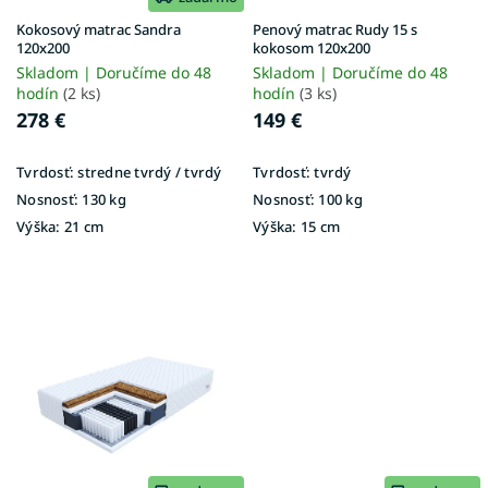
d
u
Kokosový matrac Sandra
Penový matrac Rudy 15 s
k
120x200
kokosom 120x200
t
Skladom | Doručíme do 48
Skladom | Doručíme do 48
o
hodín
(2 ks)
hodín
(3 ks)
v
278 €
149 €
Tvrdosť:
stredne tvrdý / tvrdý
Tvrdosť:
tvrdý
Nosnosť:
130 kg
Nosnosť:
100 kg
Výška:
21 cm
Výška:
15 cm