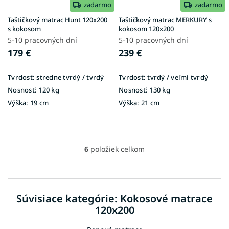
zadarmo
zadarmo
Taštičkový matrac Hunt 120x200
Taštičkový matrac MERKURY s
s kokosom
kokosom 120x200
5-10 pracovných dní
5-10 pracovných dní
179 €
239 €
Tvrdosť:
stredne tvrdý / tvrdý
Tvrdosť:
tvrdý / veľmi tvrdý
Nosnosť:
120 kg
Nosnosť:
130 kg
Výška:
19 cm
Výška:
21 cm
6
položiek celkom
O
v
l
á
d
Súvisiace kategórie: Kokosové matrace
a
120x200
c
i