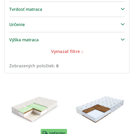
Tvrdosť matraca
Určenie
Výška matraca
Vymazať filtre
Zobrazených položiek:
6
V
ý
p
i
s
p
r
o
zadarmo