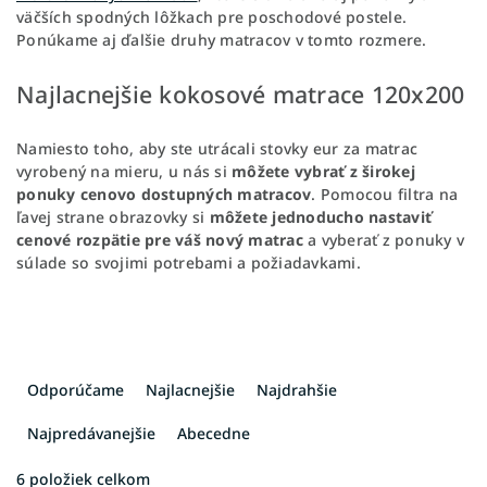
väčších spodných lôžkach pre poschodové postele.
Ponúkame aj ďalšie druhy matracov v tomto rozmere.
Najlacnejšie kokosové matrace 120x200
Namiesto toho, aby ste utrácali stovky eur za matrac
vyrobený na mieru, u nás si
môžete vybrať z širokej
ponuky cenovo dostupných matracov
. Pomocou filtra na
ľavej strane obrazovky si
môžete jednoducho nastaviť
cenové rozpätie pre váš nový matrac
a vyberať z ponuky v
súlade so svojimi potrebami a požiadavkami.
R
a
Odporúčame
Najlacnejšie
Najdrahšie
d
e
Najpredávanejšie
Abecedne
n
i
6
položiek celkom