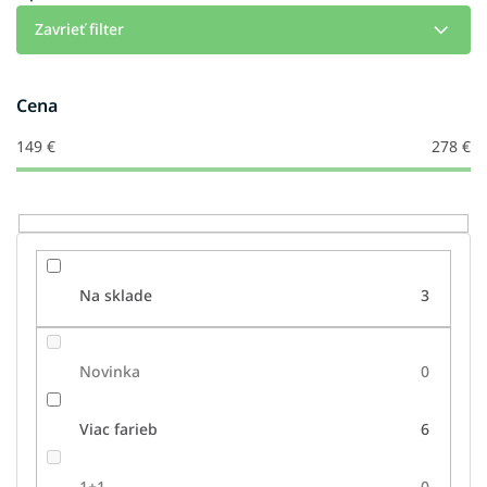
e
Zavrieť filter
p
r
o
Cena
d
u
149
€
278
€
k
t
o
v
Na sklade
3
Novinka
0
Viac farieb
6
1+1
0