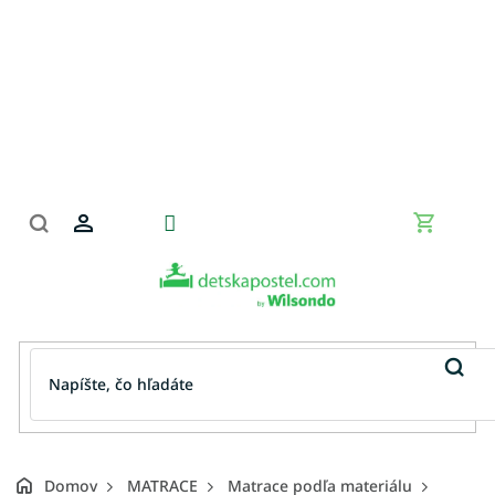
Prejsť
na
obsah
Nákupn
košík
Domov
MATRACE
Matrace podľa materiálu