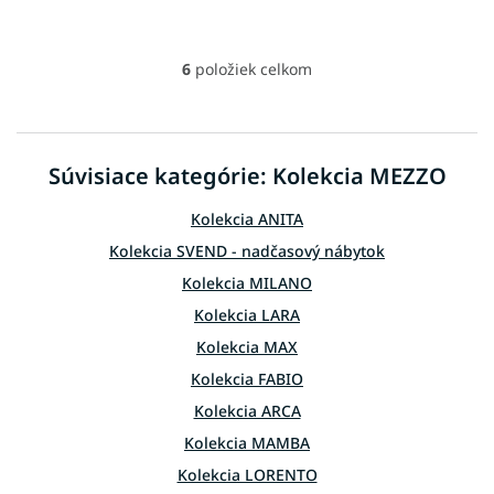
6
položiek celkom
O
v
l
á
d
Súvisiace kategórie: Kolekcia MEZZO
a
c
Kolekcia ANITA
i
e
Kolekcia SVEND - nadčasový nábytok
p
Kolekcia MILANO
r
v
Kolekcia LARA
k
Kolekcia MAX
y
v
Kolekcia FABIO
ý
p
Kolekcia ARCA
i
Kolekcia MAMBA
s
u
Kolekcia LORENTO