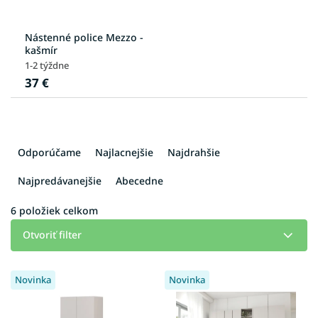
Nástenné police Mezzo -
kašmír
1-2 týždne
37 €
R
a
Odporúčame
Najlacnejšie
Najdrahšie
d
e
Najpredávanejšie
Abecedne
n
i
6
položiek celkom
e
Otvoriť filter
p
r
V
o
Novinka
Novinka
ý
d
p
u