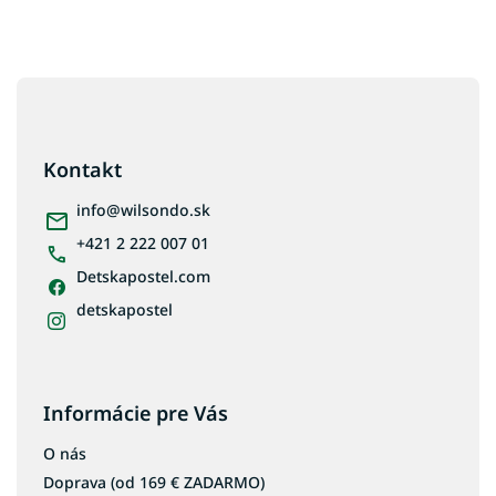
Kolekcia ALESSIO
Kolekcia MOSSA
Kolekcia LEXI
Z
á
Kolekcia TORINO
p
ä
Kontakt
t
i
info
@
wilsondo.sk
e
+421 2 222 007 01
Detskapostel.com
detskapostel
Informácie pre Vás
O nás
Doprava (od 169 € ZADARMO)