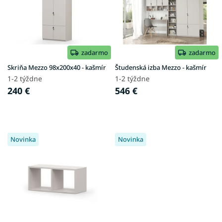
i
k
s
t
p
o
r
v
o
d
zadarmo
zadarmo
u
Skriňa Mezzo 98x200x40 - kašmír
Študenská izba Mezzo - kašmír
k
1-2 týždne
1-2 týždne
t
240 €
546 €
o
v
Novinka
Novinka