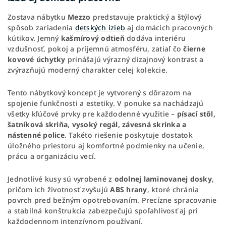
Zostava nábytku
Mezzo
predstavuje praktický a štýlový
spôsob zariadenia
detských izieb
aj domácich pracovných
kútikov. Jemný
kašmírový odtieň
dodáva interiéru
vzdušnosť, pokoj a príjemnú atmosféru, zatiaľ čo
čierne
kovové úchytky
prinášajú výrazný dizajnový kontrast a
zvýrazňujú moderný charakter celej kolekcie.
Tento nábytkový koncept je vytvorený s dôrazom na
spojenie funkčnosti a estetiky. V ponuke sa nachádzajú
všetky kľúčové prvky pre každodenné využitie –
písací stôl,
šatníková skriňa, vysoký regál, závesná skrinka a
nástenné police
. Takéto riešenie poskytuje dostatok
úložného priestoru aj komfortné podmienky na učenie,
prácu a organizáciu vecí.
Jednotlivé kusy sú vyrobené z
odolnej laminovanej dosky
,
pričom ich životnosť zvyšujú
ABS hrany
, ktoré chránia
povrch pred bežným opotrebovaním. Precízne spracovanie
a stabilná konštrukcia zabezpečujú spoľahlivosť aj pri
každodennom intenzívnom používaní.