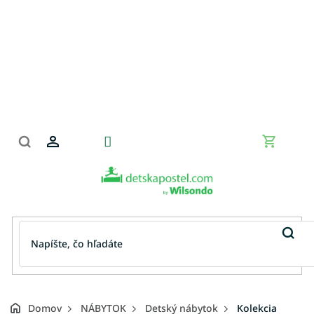
Prejsť
na
obsah
Nákupn
košík
Domov
NÁBYTOK
Detský nábytok
Kolekcia