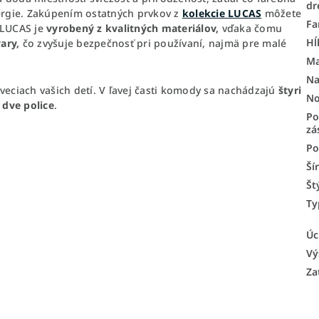
dr
ergie.
Zakúpením ostatných prvkov z
kolekcie LUCAS
môžete
Fa
 LUCAS je
vyrobený z kvalitných materiálov,
vďaka čomu
Hĺ
ary,
čo zvyšuje bezpečnosť pri používaní, najmä pre malé
Ma
Na
ciach vašich detí. V ľavej časti komody sa nachádzajú
štyri
No
ú
dve police
.
Po
zá
Po
Ší
Št
Ty
Úc
Vý
Za