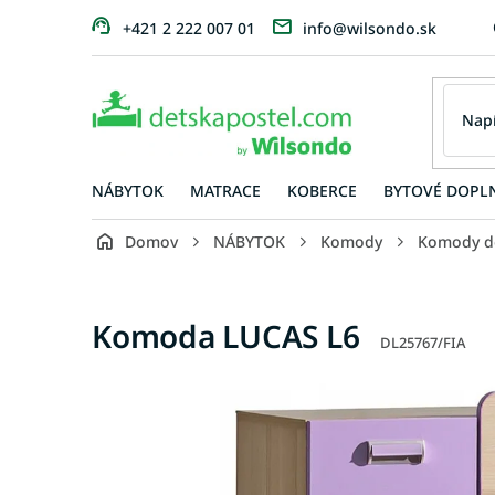
Prejsť
+421 2 222 007 01
info@wilsondo.sk
na
obsah
NÁBYTOK
MATRACE
KOBERCE
BYTOVÉ DOPL
Domov
NÁBYTOK
Komody
Komody do
Komoda LUCAS L6
DL25767/FIA