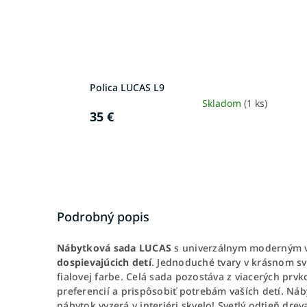
Polica LUCAS L9
Skladom
(1 ks)
35 €
Podrobný popis
Nábytková sada LUCAS
s univerzálnym moderným v
dospievajúcich detí
. Jednoduché tvary v krásnom sv
fialovej farbe. Celá sada pozostáva z viacerých pr
preferencií a prispôsobiť potrebám vaších detí. Náby
nábytok vyzerá v interiéri skvelo! Svetlý odtieň dre