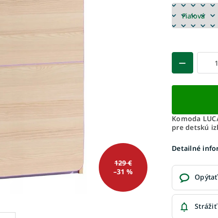
Komoda LUCA
pre detskú iz
Detailné inf
129 €
–31 %
Opýtať
Strážiť