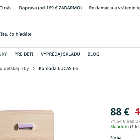
O nás
Doprava (od 169 € ZADARMO)
Reklamácia a vrátenie t
NKY
PRE DETI
VÝPREDAJ SKLADU
BLOG
 detskej izby
Komoda LUCAS L6
88 €
1
71,54 € bez D
Skladom
(1 ks
Farba