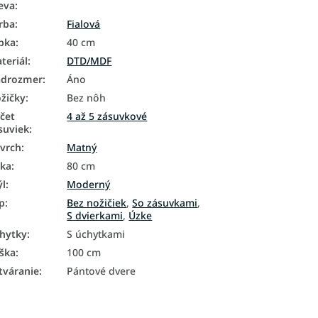
eva
:
rba
:
Fialová
bka
:
40 cm
teriál
:
DTD/MDF
drozmer
:
Áno
žičky
:
Bez nôh
čet
4 až 5 zásuvkové
suviek
:
vrch
:
Matný
rka
:
80 cm
ýl
:
Moderný
p
:
Bez nožičiek
,
So zásuvkami
,
S dvierkami
,
Úzke
hytky
:
S úchytkami
ška
:
100 cm
tváranie
:
Pántové dvere