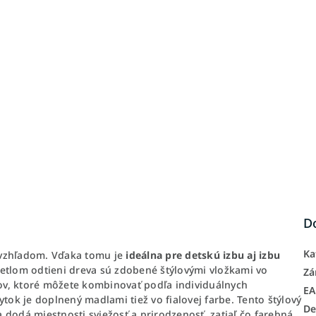
D
Ka
zhľadom. Vďaka tomu je
ideálna pre detskú izbu aj izbu
etlom odtieni dreva sú zdobené štýlovými vložkami vo
Zá
vkov, ktoré môžete kombinovať podľa individuálnych
E
tok je doplnený madlami tiež vo fialovej farbe. Tento štýlový
De
va dodá miestnosti sviežosť a prirodzenosť, zatiaľ čo farebná