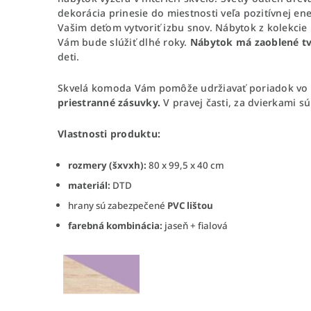
dekorácia prinesie do miestnosti veľa pozitívnej en
Vašim deťom vytvoriť izbu snov. Nábytok z kolekcie
Vám bude slúžiť dlhé roky.
Nábytok má zaoblené tv
deti.
Skvelá komoda Vám pomôže udržiavať poriadok vo ve
priestranné zásuvky.
V pravej časti, za dvierkami s
Vlastnosti produktu:
rozmery (šxvxh):
80 x 99,5 x 40 cm
materiál:
DTD
hrany sú zabezpečené
PVC lištou
farebná kombinácia:
jaseň + fialová