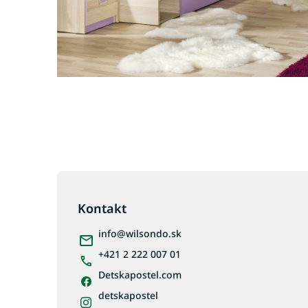
Z
á
p
Kontakt
ä
info
@
wilsondo.sk
t
i
+421 2 222 007 01
e
Detskapostel.com
detskapostel