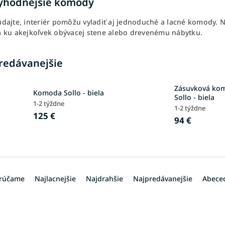
ýhodnejšie komody
dajte, interiér pomôžu vyladiť aj jednoduché a lacné komody. 
 ku akejkoľvek obývacej stene alebo drevenému nábytku.
redávanejšie
Zásuvková ko
Komoda Sollo - biela
Sollo - biela
1-2 týždne
1-2 týždne
125 €
94 €
rúčame
Najlacnejšie
Najdrahšie
Najpredávanejšie
Abece