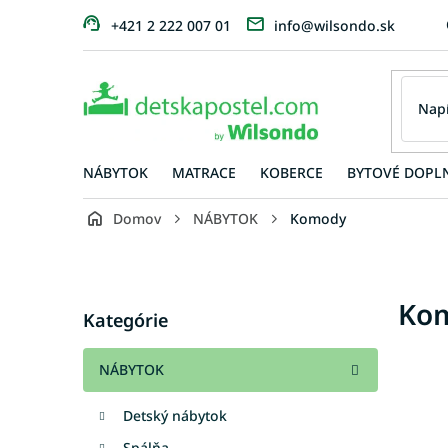
Prejsť
+421 2 222 007 01
info@wilsondo.sk
na
obsah
NÁBYTOK
MATRACE
KOBERCE
BYTOVÉ DOPL
Domov
NÁBYTOK
Komody
B
o
č
Preskočiť
Ko
n
Kategórie
kategórie
ý
p
NÁBYTOK
a
n
Detský nábytok
e
l
Spálňa