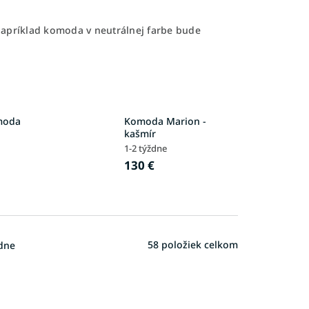
Napríklad komoda v neutrálnej farbe bude
moda
Komoda Marion -
kašmír
1-2 týždne
130 €
58
položiek celkom
dne