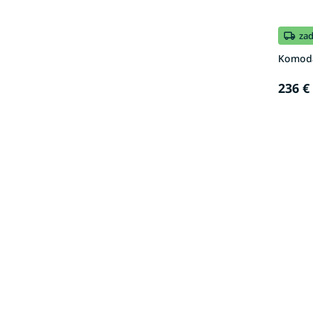
za
Komoda 
236 €