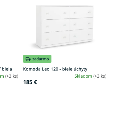
zadarmo
 biela
Komoda Leo 120 - biele úchyty
om
(>3 ks)
Skladom
(>3 ks)
185 €