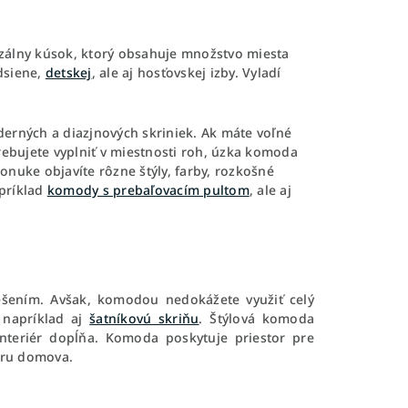
zálny kúsok, ktorý obsahuje množstvo miesta
dsiene,
detskej
, ale aj hosťovskej izby. Vyladí
derných a diazjnových skriniek. Ak máte voľné
bujete vyplniť v miestnosti roh, úzka komoda
nuke objavíte rôzne štýly, farby, rozkošné
príklad
komody s prebaľovacím pultom
, ale aj
ešením. Avšak, komodou nedokážete využiť celý
e napríklad aj
šatníkovú skriňu
. Štýlová komoda
interiér dopĺňa. Komoda poskytuje priestor pre
féru domova.