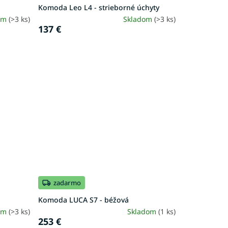
Komoda Leo L4 - strieborné úchyty
om
(>3 ks)
Skladom
(>3 ks)
137 €
zadarmo
Komoda LUCA S7 - béžová
om
(>3 ks)
Skladom
(1 ks)
253 €