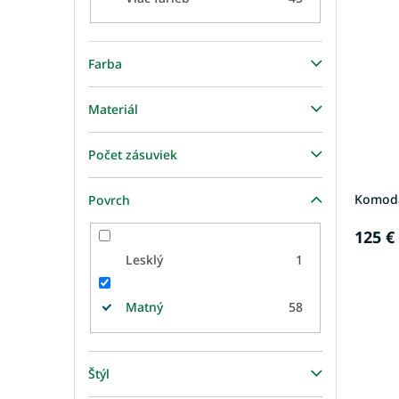
p
e
i
p
s
r
Farba
p
o
r
d
o
u
Materiál
d
k
u
t
Počet zásuviek
k
o
t
v
Komoda
Povrch
o
v
125 €
Lesklý
1
Matný
58
Štýl