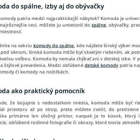
da do spálne, izby aj do obývačky
komody patria medzi najpraktickejší nábytok? Komoda je univer
 najrôznejšie veci, môžete ju umietsniť do
spálne
, obývačky, pre
miestnosť.
dnite na sekciu
komody do spálne
, kde nájdete široký výber mo
 pod oknom, široká komoda môže byť skvelým riešením, ak potre
kvelou voľbou. Komoda by nemala chýbať ani v detskej izbe. V po
 a štýlové prevedenia. Medzi obľúbené
detské komody
patria na
komody či komody na nožičkách.
da ako praktický pomocník
ade, že bojujete s nedostatkom miesta, komoda môže byť ri
iál priestoru až po strop, preto môžete zvoliť, do predsien
ka primárne len úložný pristor, naopak je to kúsok, ktorý 
cie, obľúbené rodinné fotografie či obrazy, ktoré tvoria atmos