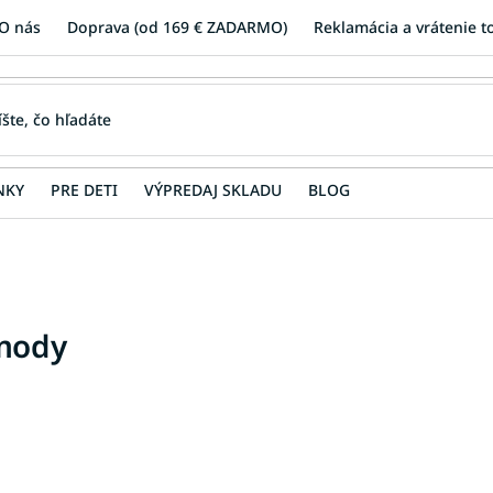
O nás
Doprava (od 169 € ZADARMO)
Reklamácia a vrátenie t
NKY
PRE DETI
VÝPREDAJ SKLADU
BLOG
mody