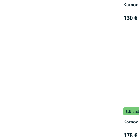
Komoda 
130 €
za
Komoda 
178 €