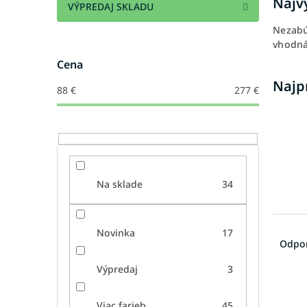
Najv
VÝPREDAJ SKLADU
Nezabú
vhodná
Cena
Najp
88
€
277
€
Na sklade
34
R
Novinka
17
a
Odpo
d
Výpredaj
3
e
V
n
ý
i
Viac farieb
45