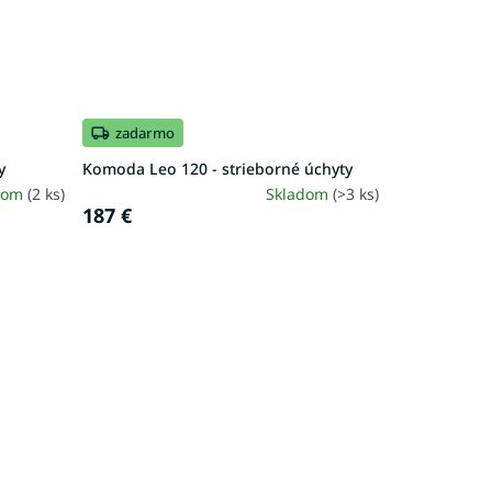
zadarmo
y
Komoda Leo 120 - strieborné úchyty
dom
(2 ks)
Skladom
(>3 ks)
187 €