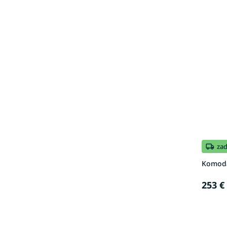
za
Komoda
253 €