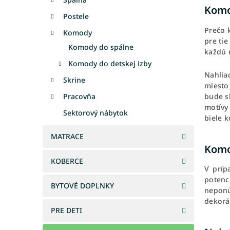
Komo
Postele
Prečo 
Komody
pre tie
Komody do spálne
každú 
Komody do detskej izby
Nahlia
Skrine
miesto
bude s
Pracovňa
motívy
Sektorový nábytok
biele 
MATRACE
Komo
KOBERCE
V príp
potenc
BYTOVÉ DOPLNKY
neponú
dekorá
PRE DETI