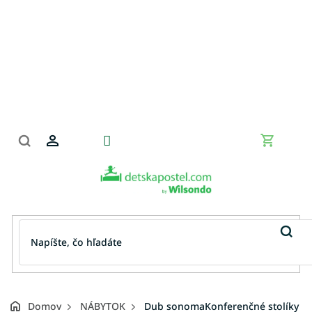
Prejsť
na
obsah
Nákupn
košík
Domov
NÁBYTOK
Dub sonomaKonferenčné stolíky