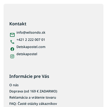
Z
á
p
ä
Kontakt
t
i
info
@
wilsondo.sk
e
+421 2 222 007 01
Detskapostel.com
detskapostel
Informácie pre Vás
O nás
Doprava (od 169 € ZADARMO)
Reklamácia a vrátenie tovaru
FAQ: Časté otázky zákazníkov