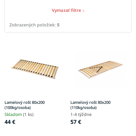
Vymazať filtre
Zobrazených položiek:
5
V
ý
p
i
s
p
r
o
d
u
Lamelový rošt 80x200
Lamelový rošt 80x200
k
(100kg/osoba)
(110kg/osoba)
t
Skladom
(1 ks)
1-4 týždne
o
44 €
57 €
v