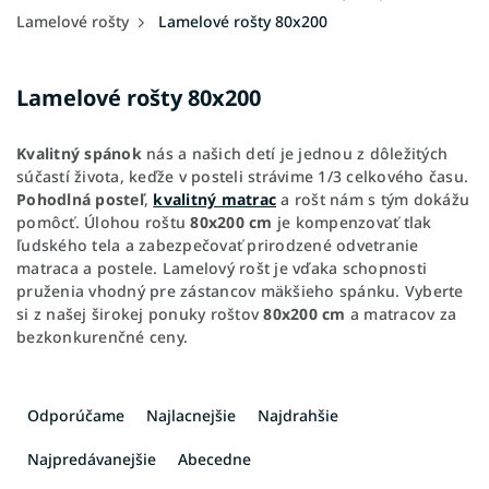
Lamelové rošty
Lamelové rošty 80x200
Lamelové rošty 80x200
Kvalitný spánok
nás a našich detí je jednou z dôležitých
súčastí života, keďže v posteli strávime 1/3 celkového času.
Pohodlná posteľ
,
kvalitný matrac
a rošt nám s tým dokážu
pomôcť. Úlohou roštu
80x200 cm
je kompenzovať tlak
ľudského tela a zabezpečovať prirodzené odvetranie
matraca a postele.
Lamelový rošt je vďaka schopnosti
pruženia vhodný pre zástancov mäkšieho spánku. Vyberte
si z našej širokej ponuky roštov
80x200 cm
a matracov za
bezkonkurenčné ceny.
R
a
Odporúčame
Najlacnejšie
Najdrahšie
d
e
Najpredávanejšie
Abecedne
n