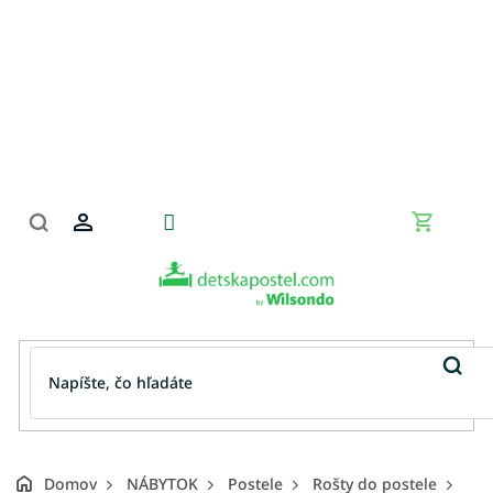
Prejsť
na
obsah
Nákupn
košík
Domov
NÁBYTOK
Postele
Rošty do postele