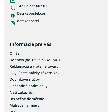
e
+421 2 222 007 01
Rošty do postele 70x200
Detskapostel.com
Lamelové rošty 120x200
detskapostel
Lamelové rošty 100x200
Lamelové rošty s nosnosťou 250 kg
Informácie pre Vás
O nás
Doprava (od 169 € ZADARMO)
Reklamácia a vrátenie tovaru
FAQ: Časté otázky zákazníkov
Doplnkové služby
Obchodné podmienky
Naši zákazníci
Bezpečné doručenie
Matrace na mieru
BLOG