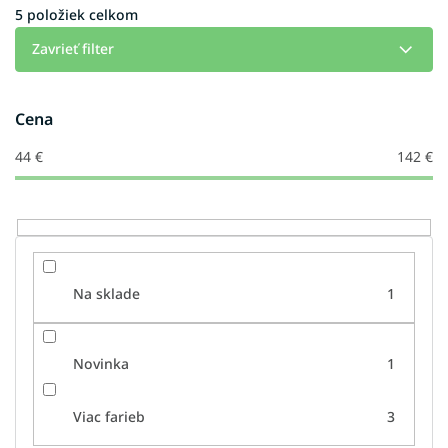
i
5
položiek celkom
e
Zavrieť filter
p
r
o
Cena
d
u
44
€
142
€
k
t
o
v
Na sklade
1
Novinka
1
Viac farieb
3