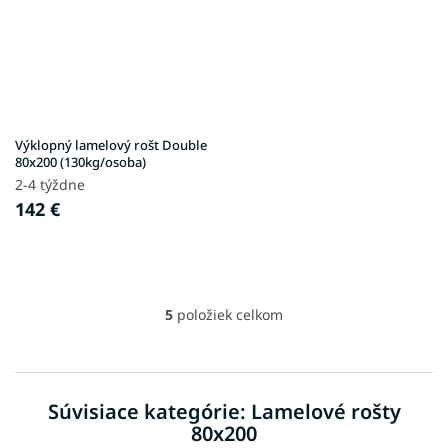
Výklopný lamelový rošt Double
80x200 (130kg/osoba)
2-4 týždne
142 €
5
položiek celkom
O
v
l
á
d
Súvisiace kategórie: Lamelové rošty
a
80x200
c