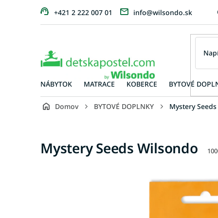
Prejsť
+421 2 222 007 01
info@wilsondo.sk
na
obsah
NÁBYTOK
MATRACE
KOBERCE
BYTOVÉ DOPL
Domov
BYTOVÉ DOPLNKY
Mystery Seeds
Mystery Seeds Wilsondo
100