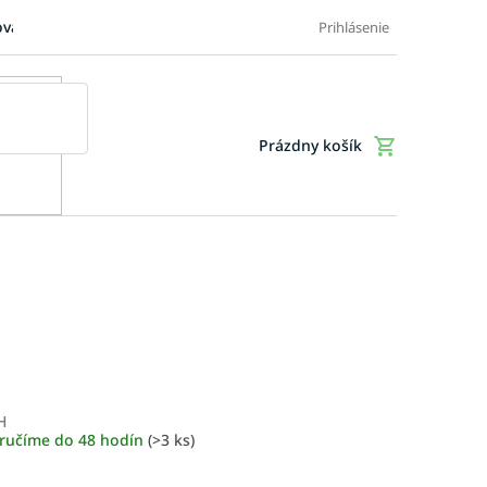
ovaru
FAQ: Časté otázky zákazníkov
Doplnkové služby
Ob
Prihlásenie
Prázdny košík
Nákupný
košík
H
Jednotková
ručíme do 48 hodín
(>3 ks)
cena: