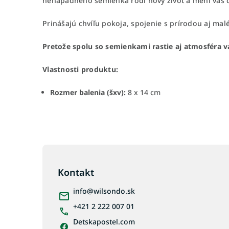
nenápadného semienka rodí nový život a mení váš d
Prinášajú chvíľu pokoja, spojenie s prírodou aj ma
Pretože spolu so semienkami rastie aj atmosféra 
Vlastnosti produktu:
Rozmer balenia (šxv):
8 x 14 cm
Z
á
p
Kontakt
ä
info
@
wilsondo.sk
t
i
+421 2 222 007 01
e
Detskapostel.com