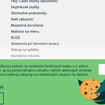
FAQ: Časté otázky zákazníkov
Doplnkové služby
Obchodné podmienky
Naši zákazníci
Bezpečné doručenie
Matrace na mieru
BLOG
Asistencia pri doručení tovaru
Nákup na splátky
Montážne návody
Vyhlásenie o prístupnosti
bory cookies na zaistenie funkčnosti webu a s vaším
Podmienky ochrany osobných údajov
i. aj na personalizáciu obsahu našich webových stránok
nie cielenej reklamy na reklamných sieťach na ďalších
cií