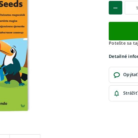
Potešte sa t
Detailné inf
Opýtať
Strážiť