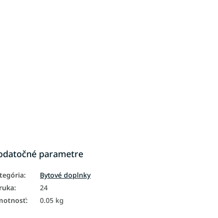
odatočné parametre
tegória
:
Bytové doplnky
ruka
:
24
motnosť
:
0.05 kg