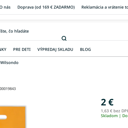
O nás
Doprava (od 169 € ZADARMO)
Reklamácia a vrátenie t
NKY
PRE DETI
VÝPREDAJ SKLADU
BLOG
 Wilsondo
00019843
2 €
1,63 € bez DP
Skladom | Do