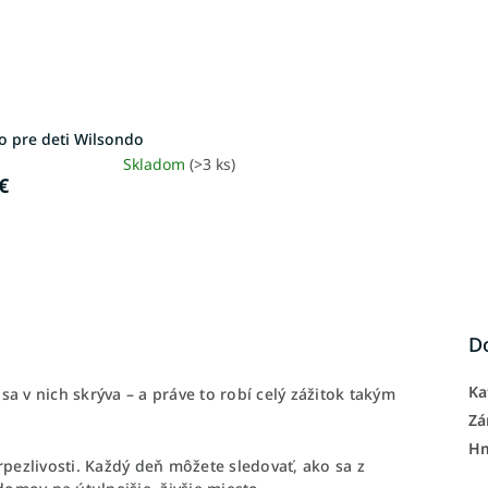
o pre deti Wilsondo
Skladom
(>3 ks)
€
D
Ka
a v nich skrýva – a práve to robí celý zážitok takým
Zá
H
 trpezlivosti. Každý deň môžete sledovať, ako sa z