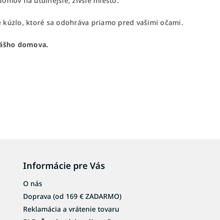
omov na útulnejšie, živšie miesto.
lé kúzlo, ktoré sa odohráva priamo pred vašimi očami.
vášho domova.
Informácie pre Vás
O nás
Doprava (od 169 € ZADARMO)
Reklamácia a vrátenie tovaru