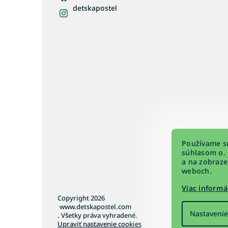
detskapostel
Používame sú
súhlasom o. 
a na zobraze
weboch.
Viac informá
Copyright 2026
www.detskapostel.com
Nastavenie
. Všetky práva vyhradené.
Upraviť nastavenie cookies