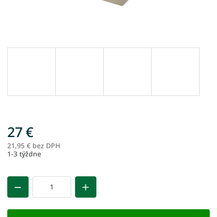
27 €
21,95 € bez DPH
Je
1-3 týždne
ce