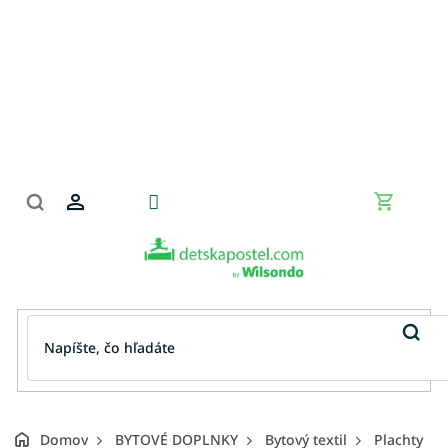
Prejsť
na
obsah
Nákupn
košík
Domov
BYTOVÉ DOPLNKY
Bytový textil
Plachty