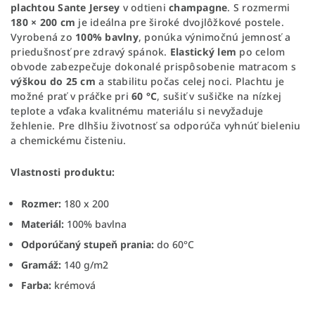
plachtou Sante Jersey
v odtieni
champagne
. S rozmermi
180 × 200 cm
je ideálna pre široké dvojlôžkové postele.
Vyrobená zo
100% bavlny
, ponúka výnimočnú jemnosť a
priedušnosť pre zdravý spánok.
Elastický lem
po celom
obvode zabezpečuje dokonalé prispôsobenie matracom s
výškou do 25 cm
a stabilitu počas celej noci. Plachtu je
možné prať v práčke pri
60 °C
, sušiť v sušičke na nízkej
teplote a vďaka kvalitnému materiálu si nevyžaduje
žehlenie. Pre dlhšiu životnosť sa odporúča vyhnúť bieleniu
a chemickému čisteniu.
Vlastnosti produktu:
Rozmer:
180 x 200
Materiál:
100% bavlna
Odporúčaný stupeň prania:
do 60°C
Gramáž:
140 g/m2
Farba:
krémová