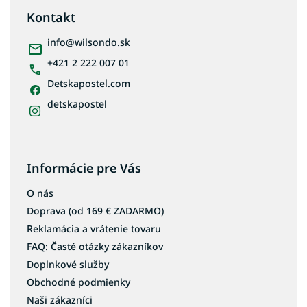
ä
Kontakt
t
i
info
@
wilsondo.sk
e
+421 2 222 007 01
Detskapostel.com
detskapostel
Informácie pre Vás
O nás
Doprava (od 169 € ZADARMO)
Reklamácia a vrátenie tovaru
FAQ: Časté otázky zákazníkov
Doplnkové služby
Obchodné podmienky
Naši zákazníci