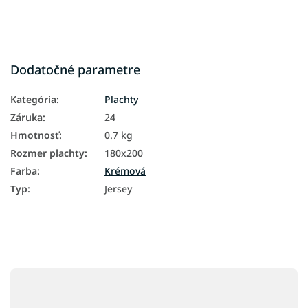
Dodatočné parametre
Kategória
:
Plachty
Záruka
:
24
Hmotnosť
:
0.7 kg
Rozmer plachty
:
180x200
Farba
:
Krémová
Typ
:
Jersey
Z
á
p