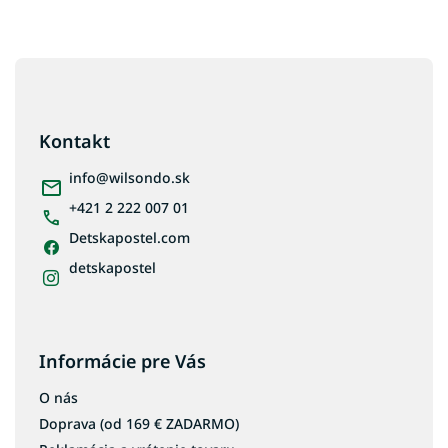
Z
á
p
ä
Kontakt
t
i
info
@
wilsondo.sk
e
+421 2 222 007 01
Detskapostel.com
detskapostel
Informácie pre Vás
O nás
Doprava (od 169 € ZADARMO)