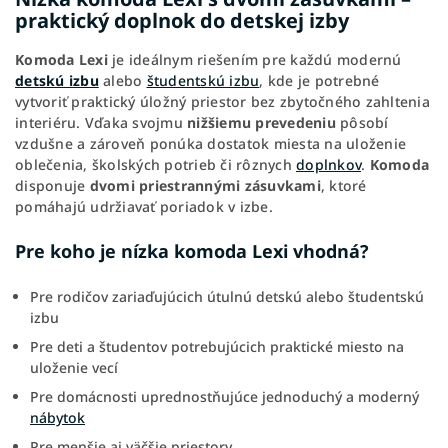
praktický doplnok do detskej izby
Komoda Lexi
je ideálnym riešením pre každú modernú
detskú izbu
alebo
študentskú izbu
, kde je potrebné
vytvoriť praktický úložný priestor bez zbytočného zahltenia
interiéru. Vďaka svojmu
nižšiemu
prevedeniu
pôsobí
vzdušne a zároveň ponúka dostatok miesta na uloženie
oblečenia, školských potrieb či rôznych
doplnkov
.
Komoda
disponuje
dvomi priestrannými zásuvkami
, ktoré
pomáhajú udržiavať poriadok v izbe.
Pre koho je nízka komoda Lexi vhodná?
Pre rodičov zariaďujúcich útulnú detskú alebo študentskú
izbu
Pre deti a študentov potrebujúcich praktické miesto na
uloženie vecí
Pre domácnosti uprednostňujúce jednoduchý a moderný
nábytok
Pre menšie aj väčšie priestory