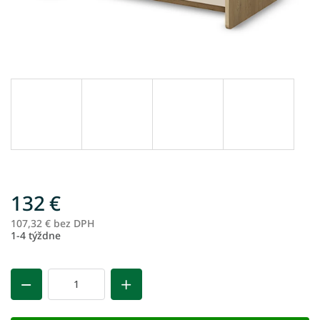
132 €
107,32 € bez DPH
Je
1-4 týždne
ce