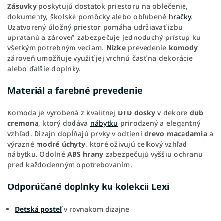
Zásuvky
poskytujú dostatok priestoru na oblečenie,
dokumenty, školské pomôcky alebo obľúbené
hračky
.
Uzatvorený úložný priestor pomáha udržiavať izbu
upratanú a zároveň zabezpečuje jednoduchý prístup ku
všetkým potrebným veciam.
Nízke
prevedenie
komody
zároveň umožňuje využiť jej vrchnú časť na dekorácie
alebo ďalšie doplnky.
Materiál a farebné prevedenie
Komoda je vyrobená z kvalitnej
DTD dosky
v dekore
dub
cremona
, ktorý dodáva
nábytku
prirodzený a elegantný
vzhľad. Dizajn dopĺňajú prvky v odtieni
drevo macadamia
a
výrazné
modré úchyty
, ktoré oživujú celkový vzhľad
nábytku. Odolné
ABS hrany
zabezpečujú vyššiu ochranu
pred každodenným opotrebovaním.
Odporúčané doplnky ku kolekcii Lexi
Detská posteľ
v rovnakom dizajne