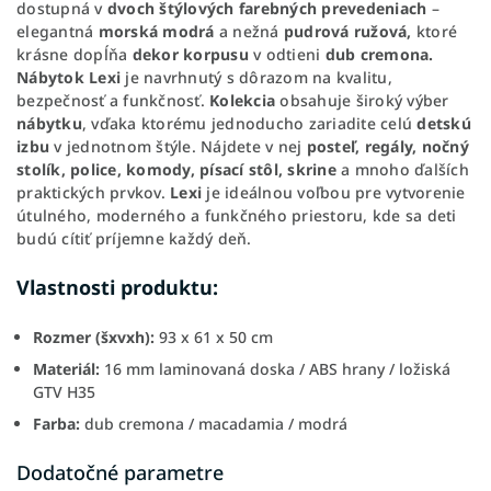
dostupná v
dvoch štýlových farebných prevedeniach
–
elegantná
morská modrá
a nežná
pudrová ružová,
ktoré
krásne dopĺňa
dekor korpusu
v odtieni
dub cremona.
Nábytok Lexi
je navrhnutý s dôrazom na kvalitu,
bezpečnosť a funkčnosť.
Kolekcia
obsahuje široký výber
nábytku
, vďaka ktorému jednoducho zariadite celú
detskú
izbu
v jednotnom štýle. Nájdete v nej
posteľ, regály, nočný
stolík, police, komody, písací stôl, skrine
a mnoho ďalších
praktických prvkov.
Lexi
je ideálnou voľbou pre vytvorenie
útulného, moderného a funkčného priestoru, kde sa deti
budú cítiť príjemne každý deň.
Vlastnosti produktu:
Rozmer (šxvxh):
93 x 61 x 50 cm
Materiál:
16 mm laminovaná doska / ABS hrany / ložiská
GTV H35
Farba:
dub cremona / macadamia / modrá
Dodatočné parametre