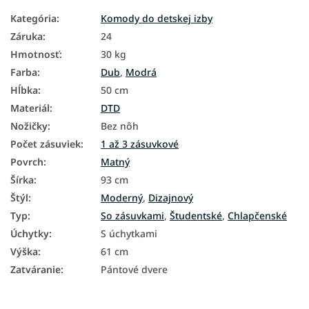
Kategória
:
Komody do detskej izby
Záruka
:
24
Hmotnosť
:
30 kg
Farba
:
Dub
,
Modrá
Hĺbka
:
50 cm
Materiál
:
DTD
Nožičky
:
Bez nôh
Počet zásuviek
:
1 až 3 zásuvkové
Povrch
:
Matný
Šírka
:
93 cm
Štýl
:
Moderný
,
Dizajnový
Typ
:
So zásuvkami
,
Študentské
,
Chlapčenské
Úchytky
:
S úchytkami
Výška
:
61 cm
Zatváranie
:
Pántové dvere