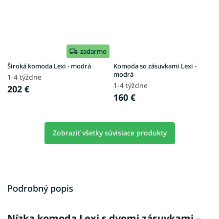
zadarmo
Široká komoda Lexi - modrá
Komoda so zásuvkami Lexi -
modrá
1-4 týždne
1-4 týždne
202 €
160 €
Zobraziť všetky súvisiace produkty
Podrobný popis
Nízka komoda Lexi s dvomi zásuvkami –