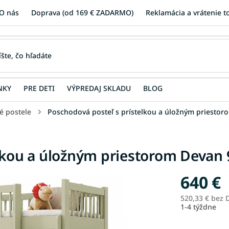
O nás
Doprava (od 169 € ZADARMO)
Reklamácia a vrátenie t
NKY
PRE DETI
VÝPREDAJ SKLADU
BLOG
é postele
Poschodová posteľ s prístelkou a úložným priestor
lkou a úložným priestorom Devan 9
640 €
520,33 € bez
1-4 týždne