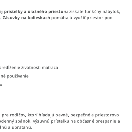
j prístelky a úložného priestoru
získate funkčný nábytok,
y.
Zásuvky na kolieskach
pomáhajú využiť priestor pod
redĺženie životnosti matraca
né používanie
ku
a pre rodičov, ktorí hľadajú pevné, bezpečné a priestorovo
odenný spánok, výsuvnú prístelku na občasné prespanie a
dnú a upratanú.