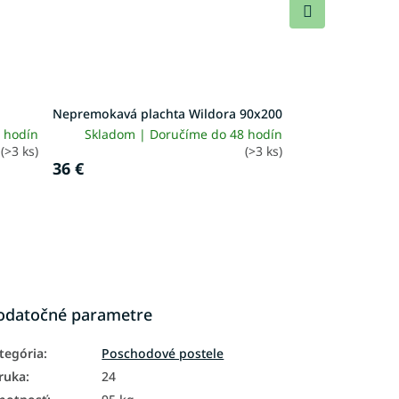
Ďalší
produkt
Nepremokavá plachta Wildora 90x200
 hodín
Skladom | Doručíme do 48 hodín
(>3 ks)
(>3 ks)
36 €
odatočné parametre
tegória
:
Poschodové postele
ruka
:
24