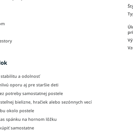
Št
Ty
rom
Úl
pr
Vý
estory
Vz
dok
stabilitu a odolnosť
livú oporu aj pre staršie deti
bez potreby samostatnej postele
teľnej bielizne, hračiek alebo sezónnych vecí
bu okolo postele
čas spánku na hornom lôžku
okúpiť samostatne