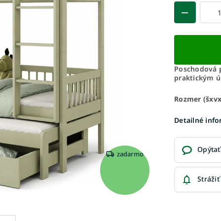
Poschodová p
praktickým 
Rozmer (šxv
Detailné inf
Opýtať
zadarmo
Strážiť