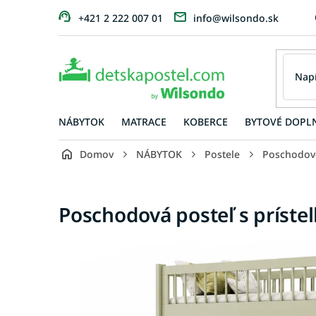
Prejsť
+421 2 222 007 01
info@wilsondo.sk
na
obsah
NÁBYTOK
MATRACE
KOBERCE
BYTOVÉ DOPL
Domov
NÁBYTOK
Postele
Poschodov
Poschodová posteľ s príste