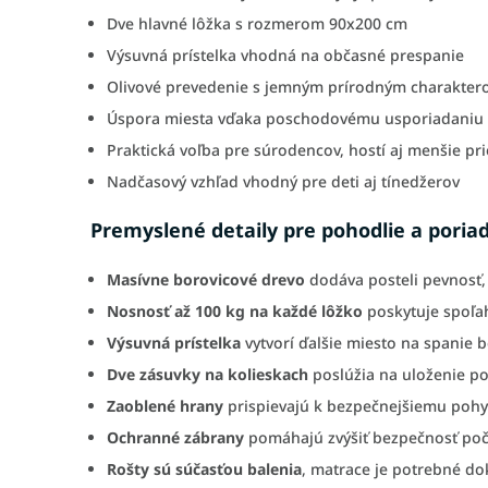
Dve hlavné lôžka s rozmerom 90x200 cm
Výsuvná prístelka vhodná na občasné prespanie
Olivové prevedenie s jemným prírodným charakte
Úspora miesta vďaka poschodovému usporiadaniu
Praktická voľba pre súrodencov, hostí aj menšie pri
Nadčasový vzhľad vhodný pre deti aj tínedžerov
Premyslené detaily pre pohodlie a poria
Masívne borovicové drevo
dodáva posteli pevnosť, 
Nosnosť až 100 kg na každé lôžko
poskytuje spoľah
Výsuvná prístelka
vytvorí ďalšie miesto na spanie 
Dve zásuvky na kolieskach
poslúžia na uloženie pos
Zaoblené hrany
prispievajú k bezpečnejšiemu pohy
Ochranné zábrany
pomáhajú zvýšiť bezpečnosť po
Rošty sú súčasťou balenia
, matrace je potrebné d