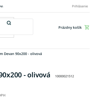
ovaru
FAQ: Časté otázky zákazníkov
Doplnkové služby
Ob
Prihlásenie
Prázdny košík
Nákupný
košík
om Devan 90x200 - olivová
0x200 - olivová
10000021512
 DPH
Jednotková
cena: