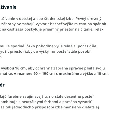
žívanie
užívanie v detskej alebo študentskej izbe. Pevný drevený
né zábrany pomáhajú vytvoriť bezpečnejšie miesto na spánok
á časť zasa poskytuje príjemný priestor na čítanie, relax
omu je spodné lôžko pohodlne využiteľné aj počas dňa.
užiť priestor izby do výšky, no posteľ stále pôsobí
e.
 výškou 16 cm
, aby ochranná zábrana správne plnila svoju
ť matrac v rozmere 90 × 190 cm s maximálnou výškou 10 cm.
iér
dajú farebne zaujímavejšiu, no stále decentnú posteľ.
 kombinuje s neutrálnymi farbami a pomáha vytvoriť
 sa tak jednoducho prispôsobí izbe menšieho dieťaťa aj