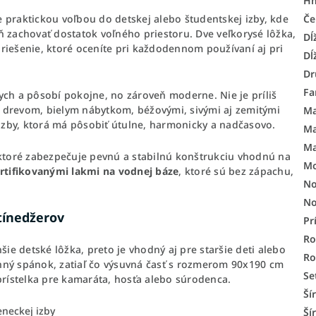
H
Če
e praktickou voľbou do detskej alebo študentskej izby, kde
ň zachovať dostatok voľného priestoru. Dve veľkorysé lôžka,
Dĺ
riešenie, ktoré oceníte pri každodennom používaní aj pri
Dĺ
Dr
Fa
ych a pôsobí pokojne, no zároveň moderne. Nie je príliš
 drevom, bielym nábytkom, béžovými, sivými aj zemitými
Ma
zby, ktorá má pôsobiť útulne, harmonicky a nadčasovo.
Ma
Ma
 ktoré zabezpečuje pevnú a stabilnú konštrukciu vhodnú na
Mo
rtifikovanými lakmi na vodnej báze
, ktoré sú bez zápachu,
No
No
 tínedžerov
Pr
Ro
ie detské lôžka, preto je vhodný aj pre staršie deti alebo
R
nný spánok, zatiaľ čo výsuvná časť s rozmerom 90x190 cm
Se
ístelka pre kamaráta, hosťa alebo súrodenca.
Ší
eneckej izby
Ší