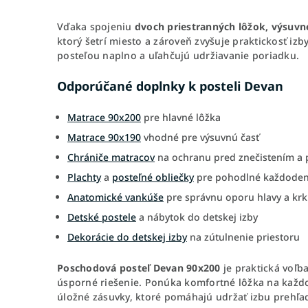
Vďaka spojeniu
dvoch priestranných lôžok, výsuvne
ktorý šetrí miesto a zároveň zvyšuje praktickosť izb
posteľou naplno a uľahčujú udržiavanie poriadku.
Odporúčané doplnky k posteli Devan
Matrace 90x200
pre hlavné lôžka
Matrace 90x190
vhodné pre výsuvnú časť
Chrániče matracov
na ochranu pred znečistením a p
Plachty
a
posteľné obliečky
pre pohodlné každoden
Anatomické vankúše
pre správnu oporu hlavy a kr
Detské postele
a nábytok do detskej izby
Dekorácie do detskej izby
na zútulnenie priestoru
Poschodová posteľ Devan 90x200
je praktická voľb
úsporné riešenie. Ponúka komfortné lôžka na každ
úložné zásuvky, ktoré pomáhajú udržať izbu prehľa