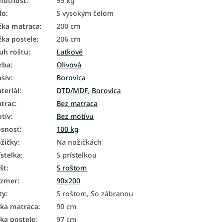
motnosť
:
95 kg
lo
:
S vysokým čelom
žka matraca
:
200 cm
žka postele
:
206 cm
uh roštu
:
Latkové
rba
:
Olivová
sív
:
Borovica
teriál
:
DTD/MDF
,
Borovica
trac
:
Bez matraca
tív
:
Bez motívu
snosť
:
100 kg
žičky
:
Na nožičkách
ístelka
:
S prístelkou
št
:
S roštom
ozmer
:
90x200
ty
:
S roštom, So zábranou
rka matraca
:
90 cm
rka postele
:
97 cm