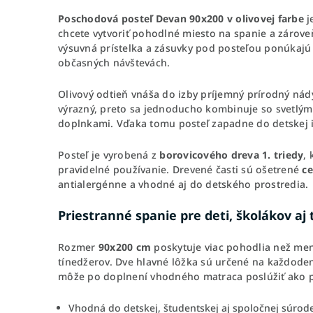
Poschodová posteľ Devan 90x200 v olivovej farbe
j
chcete vytvoriť pohodlné miesto na spanie a zárove
výsuvná prístelka a zásuvky pod posteľou ponúkajú 
občasných návštevách.
Olivový odtieň vnáša do izby príjemný prírodný nád
výrazný, preto sa jednoducho kombinuje so svetlým
doplnkami. Vďaka tomu posteľ zapadne do detskej i
Posteľ je vyrobená z
borovicového dreva 1. triedy
,
pravidelné používanie. Drevené časti sú ošetrené
ce
antialergénne a vhodné aj do detského prostredia.
Priestranné spanie pre deti, školákov aj
Rozmer
90x200 cm
poskytuje viac pohodlia než menš
tínedžerov. Dve hlavné lôžka sú určené na každode
môže po doplnení vhodného matraca poslúžiť ako pr
Vhodná do detskej, študentskej aj spoločnej súrod