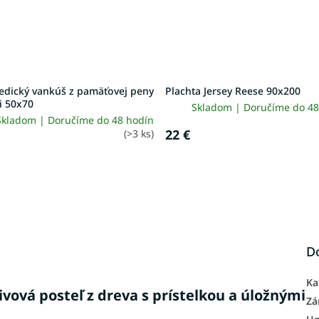
edický vankúš z pamäťovej peny
Plachta Jersey Reese 90x200
i 50x70
Skladom | Doručíme do 48
Skladom | Doručíme do 48 hodín
22 €
(>3 ks)
D
Ka
vová posteľ z dreva s prístelkou a úložnými
Zá