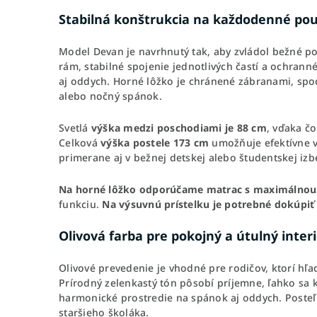
Stabilná konštrukcia na každodenné pou
Model Devan je navrhnutý tak, aby zvládol bežné po
rám, stabilné spojenie jednotlivých častí a ochran
aj oddych. Horné lôžko je chránené zábranami, spodn
alebo nočný spánok.
Svetlá
výška medzi poschodiami je 88 cm
, vďaka č
Celková
výška postele 173 cm
umožňuje efektívne vy
primerane aj v bežnej detskej alebo študentskej izb
Na horné lôžko odporúčame matrac s maximálnou
funkciu.
Na výsuvnú prístelku je potrebné dokúpi
Olivová farba pre pokojný a útulný inter
Olivové prevedenie je vhodné pre rodičov, ktorí hľa
Prírodný zelenkastý tón pôsobí príjemne, ľahko sa
harmonické prostredie na spánok aj oddych. Posteľ
staršieho školáka.