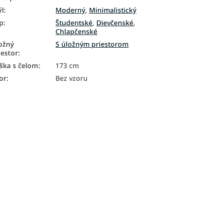
ýl
:
Moderný
,
Minimalistický
p
:
Študentské
,
Dievčenské
,
Chlapčenské
ožný
S úložným priestorom
iestor
:
ška s čelom
:
173 cm
or
:
Bez vzoru