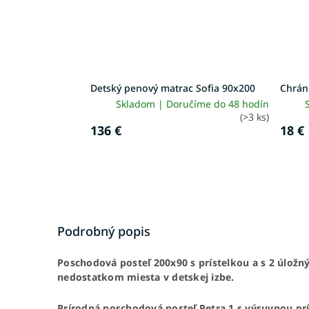
Detský penový matrac Sofia 90x200
Chrán
Skladom | Doručíme do 48 hodín
(>3 ks)
136 €
18 €
Podrobný popis
Poschodová posteľ 200x90 s prístelkou a s 2 úložný
nedostatkom miesta v detskej izbe.
Prírodná poschodová posteľ Petra 1 s výsuvnou pr