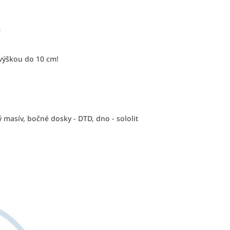
m
výškou do 10 cm!
 masív, bočné dosky - DTD, dno - sololit