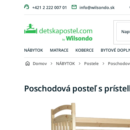
Prejsť
+421 2 222 007 01
info@wilsondo.sk
na
obsah
NÁBYTOK
MATRACE
KOBERCE
BYTOVÉ DOPL
Domov
NÁBYTOK
Postele
Poschodov
Poschodová posteľ s prístel