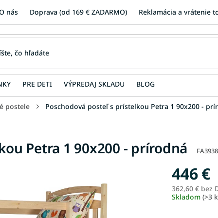
O nás
Doprava (od 169 € ZADARMO)
Reklamácia a vrátenie t
NKY
PRE DETI
VÝPREDAJ SKLADU
BLOG
é postele
Poschodová posteľ s prístelkou Petra 1 90x200 - pr
kou Petra 1 90x200 - prírodná
FA3938
446 €
362,60 € bez
Skladom
(>3 k