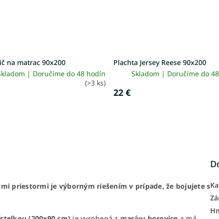
ič na matrac 90x200
Plachta Jersey Reese 90x200
Skladom | Doručíme do 48 hodín
Skladom | Doručíme do 48
(>3 ks)
22 €
D
Ka
mi priestormi je výborným riešením v prípade, že bojujete s
Zá
H
ístelkou (200x90 cm)
je vyrobená z
masívu borovice
a má