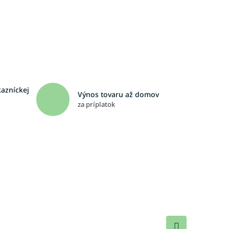
kazníckej
Výnos tovaru až domov
za príplatok
Ďalší