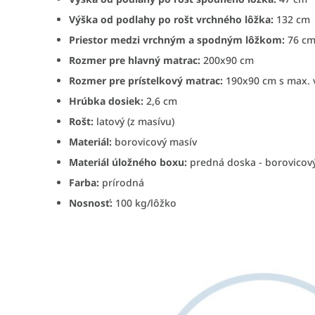
Výška od podlahy po rošt vrchného lôžka:
132 cm
Priestor medzi vrchným a spodným lôžkom:
76 c
Rozmer pre hlavný matrac:
200x90 cm
Rozmer pre prístelkový matrac:
190x90 cm s max. 
Hrúbka dosiek:
2,6 cm
Rošt:
latový (z masívu)
Materiál:
borovicový masív
Materiál úložného boxu:
predná doska - borovicový
Farba:
prírodná
Nosnosť:
100 kg/lôžko