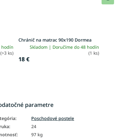
produkt
Chránič na matrac 90x190 Dormea
 hodín
Skladom | Doručíme do 48 hodín
(>3 ks)
(1 ks)
18 €
odatočné parametre
tegória
:
Poschodové postele
ruka
:
24
motnosť
:
97 kg