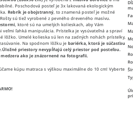
Dĺ
stabilné. Poschodová posteľ je 3x lakovaná ekologickým
ma
žka.
Rebrík je obojstranný
, to znamená posteľ je možné
Fa
 Rošty sú tiež vyrobené z pevného dreveného masívu.
Ma
iestormi
, ktoré sú na umelých kolieskach, aby Vám
 veľmi ľahká manipulácia. Prístelka je vysúvateľná a spraví
Ma
 lôžko. Umelé kolieska sú len na zadných nohách prístelky,
Mo
a zasúvanie. Na spodnom lôžku je
bariérka, ktorá je súčasťou
No
.
Úložné priestory nevypĺňajú celý priestor pod posteľou.
Ro
medzera ako je znázornené na fotografii.
R
rúčame kúpu matraca s výškou maximálne do 10 cm! Vyberte
Ší
Ty
DARMO!
Úl
pr