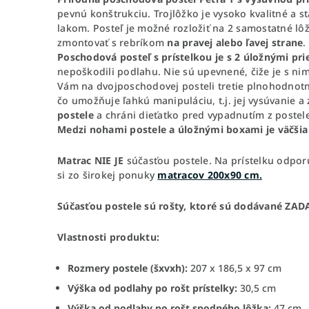
pevnú konštrukciu. Trojlôžko je vysoko kvalitné a 
lakom. Posteľ je možné rozložiť na 2 samostatné lô
zmontovať s rebríkom
na pravej alebo ľavej strane
.
Poschodová posteľ s prístelkou
je s 2 úložnými pr
nepoškodili podlahu. Nie sú upevnené, čiže je s nimi
Vám na dvojposchodovej posteli tretie plnohodnotné
čo umožňuje ľahkú manipuláciu, t.j. jej vysúvanie 
postele
a chráni dieťatko pred vypadnutím z postele
Medzi nohami postele a úložnými boxami je väčšia 
Matrac NIE JE
súčasťou postele. Na prístelku odpo
si zo širokej ponuky
matracov 200x90 cm.
Súčasťou postele sú rošty, ktoré sú dodávané ZA
Vlastnosti produktu:
Rozmery postele (šxvxh):
207 x 186,5 x 97 cm
Výška od podlahy po rošt prístelky:
30,5 cm
Výška od podlahy po rošt spodného lôžka:
47 cm