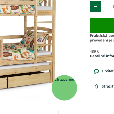
Praktická po
prevedení je
489 €
Detailné inf
Opýtať
zadarmo
Strážiť