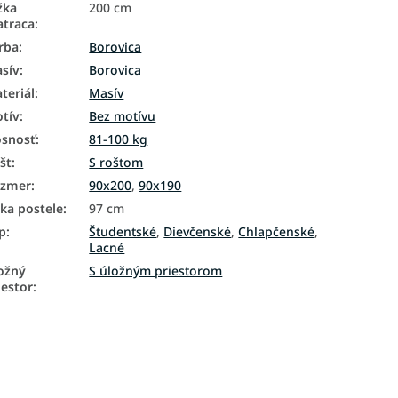
žka
200 cm
traca
:
rba
:
Borovica
sív
:
Borovica
teriál
:
Masív
tív
:
Bez motívu
snosť
:
81-100 kg
št
:
S roštom
ozmer
:
90x200
,
90x190
rka postele
:
97 cm
p
:
Študentské
,
Dievčenské
,
Chlapčenské
,
Lacné
ožný
S úložným priestorom
iestor
: