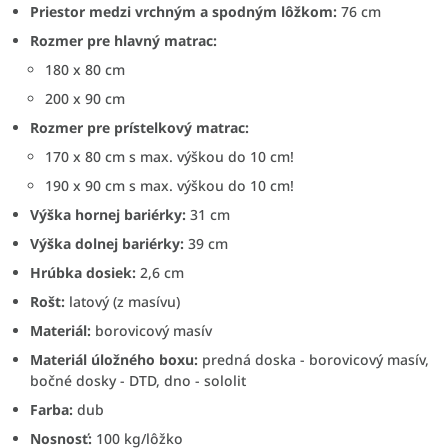
Priestor medzi vrchným a spodným lôžkom:
76 cm
Rozmer pre hlavný matrac:
180 x 80 cm
200 x 90 cm
Rozmer pre prístelkový matrac:
170 x 80 cm s max. výškou do 10 cm!
190 x 90 cm s max. výškou do 10 cm!
Výška hornej bariérky:
31 cm
Výška dolnej bariérky:
39 cm
Hrúbka dosiek:
2,6 cm
Rošt:
latový (z masívu)
Materiál:
borovicový masív
Materiál úložného boxu:
predná doska - borovicový masív,
bočné dosky - DTD, dno - sololit
Farba:
dub
Nosnosť:
100 kg/lôžko