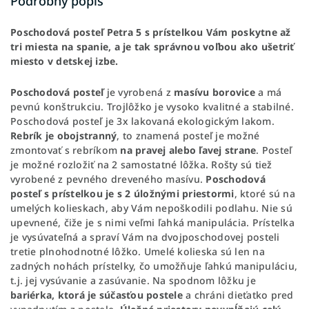
Podrobný popis
Poschodová posteľ Petra 5 s prístelkou Vám poskytne až
tri miesta na spanie, a je tak správnou voľbou ako ušetriť
miesto v detskej izbe.
Poschodová posteľ
je vyrobená z
masívu borovice
a má
pevnú konštrukciu. Trojlôžko je vysoko kvalitné a stabilné.
Poschodová posteľ je 3x lakovaná ekologickým lakom.
Rebrík je obojstranný
, to znamená posteľ je možné
zmontovať s rebríkom
na pravej alebo ľavej strane
. Posteľ
je možné rozložiť na 2 samostatné lôžka. Rošty sú tiež
vyrobené z pevného dreveného masívu.
Poschodová
posteľ s prístelkou
je s 2 úložnými priestormi
, ktoré sú na
umelých kolieskach, aby Vám nepoškodili podlahu. Nie sú
upevnené, čiže je s nimi veľmi ľahká manipulácia. Prístelka
je vysúvateľná a spraví Vám na dvojposchodovej posteli
tretie plnohodnotné lôžko. Umelé kolieska sú len na
zadných nohách prístelky, čo umožňuje ľahkú manipuláciu,
t.j. jej vysúvanie a zasúvanie. Na spodnom lôžku je
bariérka, ktorá je súčasťou postele
a chráni dieťatko pred