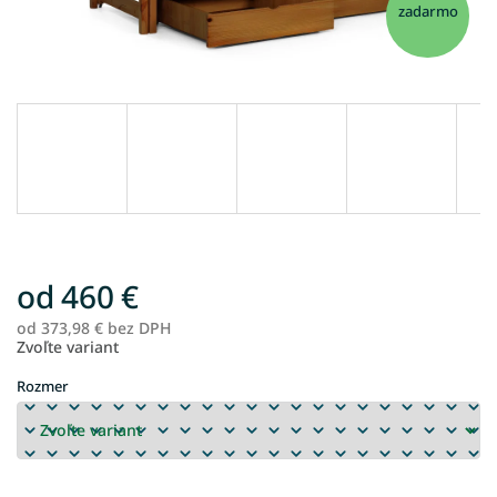
zadarmo
od
460 €
od
373,98 €
bez DPH
Je
Zvoľte variant
ce
Rozmer