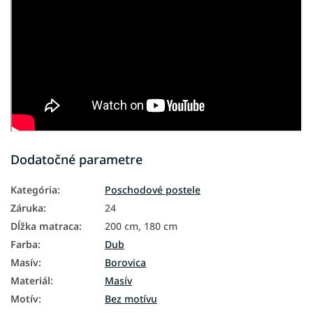
Dodatočné parametre
Kategória
:
Poschodové postele
Záruka
:
24
Dĺžka matraca
:
200 cm, 180 cm
Farba
:
Dub
Masív
:
Borovica
Materiál
:
Masív
Motív
:
Bez motívu