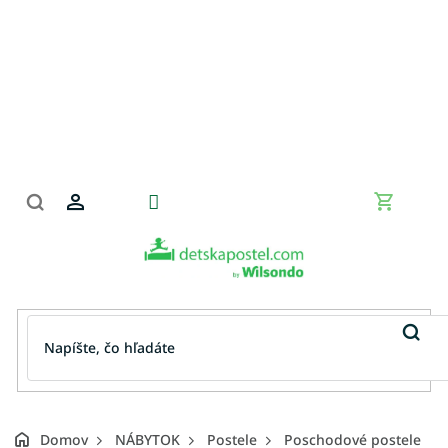
Prejsť
na
obsah
Nákupn
košík
Domov
NÁBYTOK
Postele
Poschodové postele