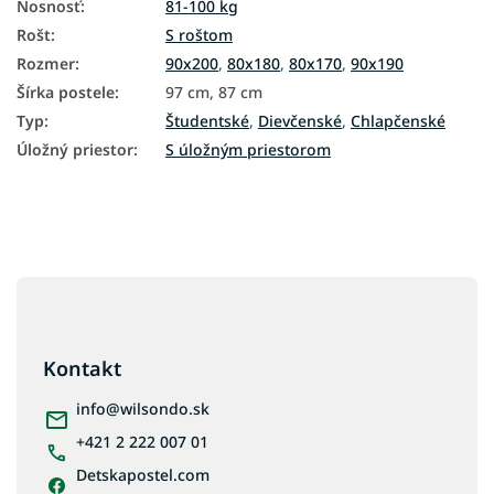
Nosnosť
:
81-100 kg
Rošt
:
S roštom
Rozmer
:
90x200
,
80x180
,
80x170
,
90x190
Šírka postele
:
97 cm, 87 cm
Typ
:
Študentské
,
Dievčenské
,
Chlapčenské
Úložný priestor
:
S úložným priestorom
Z
á
p
ä
Kontakt
t
i
info
@
wilsondo.sk
e
+421 2 222 007 01
Detskapostel.com