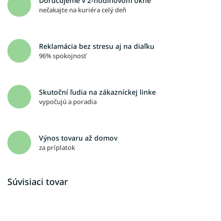
Doručujeme v 2-hodinovom okne
nečakajte na kuriéra celý deň
Reklamácia bez stresu aj na diaľku
96% spokojnosť
Skutoční ľudia na zákazníckej linke
vypočujú a poradia
Výnos tovaru až domov
za príplatok
Súvisiaci tovar