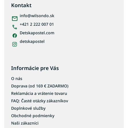
ä
Kontakt
t
i
info
@
wilsondo.sk
e
+421 2 222 007 01
Detskapostel.com
detskapostel
Informácie pre Vás
O nás
Doprava (od 169 € ZADARMO)
Reklamácia a vrátenie tovaru
FAQ: Časté otázky zákazníkov
Doplnkové služby
Obchodné podmienky
Naši zákazníci