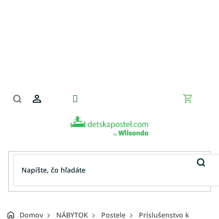
Prejsť
na
obsah
Nákupn
košík
Domov
NÁBYTOK
Postele
Príslušenstvo k