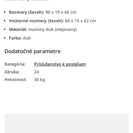
Rozmery (šxvxh):
90 x 19 x 66 cm
Vnútorné rozmery (šxvxh):
84 x 15 x 62 cm
Materiál:
masívny dub (olejovaný)
Farba:
dub
Dodatočné parametre
Kategória
:
Príslušenstvo k posteliam
Záruka
:
24
Hmotnosť
:
30 kg
Z
á
p