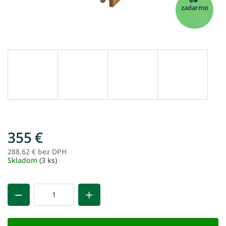
zadarmo
355 €
288,62 € bez DPH
Je
Skladom
(3 ks)
ce