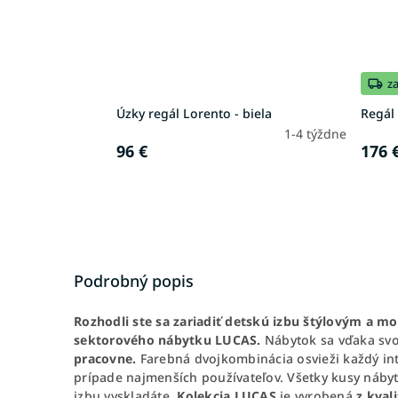
z
Úzky regál Lorento - biela
Regál 
1-4 týždne
96 €
176 
Podrobný popis
Rozhodli ste sa zariadiť detskú izbu štýlovým a
sektorového nábytku LUCAS.
Nábytok sa vďaka sv
pracovne.
Farebná dvojkombinácia osvieži každý int
prípade najmenších používateľov. Všetky kusy nábytk
izbu vyskladáte.
Kolekcia LUCAS
je vyrobená
z kval