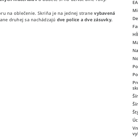
E
Mi
u na oblečenie. Skriňa je na jednej strane
vybavená
De
rane druhej sa nachádzajú
dve police a dve zásuvky.
Fa
Hĺ
Ma
Na
No
Po
Po
Pr
sk
Ší
Ší
Št
Úc
Vn
vy