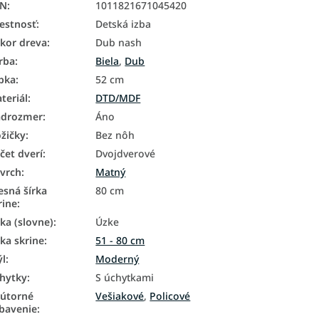
AN
:
1011821671045420
estnosť
:
Detská izba
kor dreva
:
Dub nash
rba
:
Biela
,
Dub
bka
:
52 cm
teriál
:
DTD/MDF
drozmer
:
Áno
žičky
:
Bez nôh
čet dverí
:
Dvojdverové
vrch
:
Matný
esná šírka
80 cm
rine
:
rka (slovne)
:
Úzke
rka skrine
:
51 - 80 cm
ýl
:
Moderný
hytky
:
S úchytkami
útorné
Vešiakové
,
Policové
bavenie
: