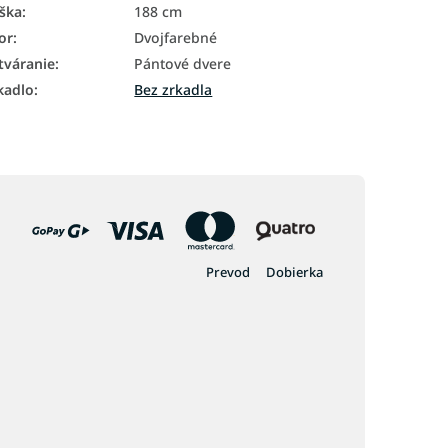
ška
:
188 cm
or
:
Dvojfarebné
tváranie
:
Pántové dvere
kadlo
:
Bez zrkadla
Prevod
Dobierka