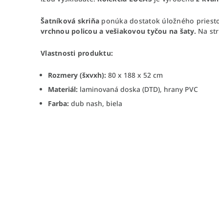
Šatníková skriňa
ponúka dostatok úložného priestor
vrchnou policou a vešiakovou
tyčou na šaty.
Na st
Vlastnosti produktu:
Rozmery (šxvxh):
80 x 188 x 52 cm
Materiál:
laminovaná doska (DTD), hrany PVC
Farba:
dub nash, biela