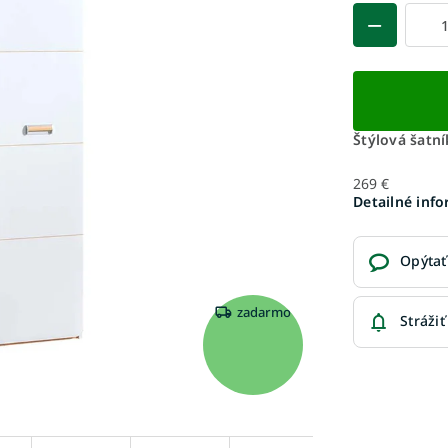
Štýlová šatní
269 €
Detailné inf
Opýtať
zadarmo
Strážiť