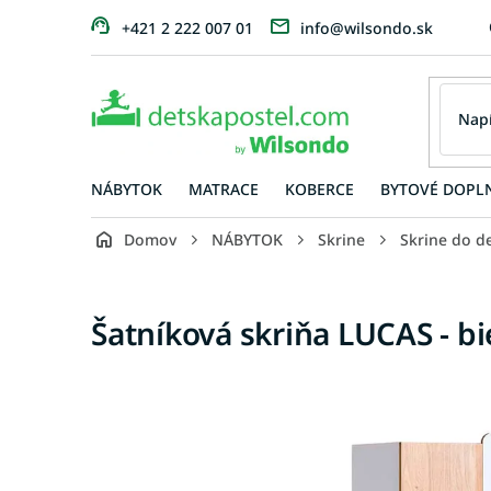
Prejsť
+421 2 222 007 01
info@wilsondo.sk
na
obsah
NÁBYTOK
MATRACE
KOBERCE
BYTOVÉ DOPL
Domov
NÁBYTOK
Skrine
Skrine do de
Šatníková skriňa LUCAS - bi