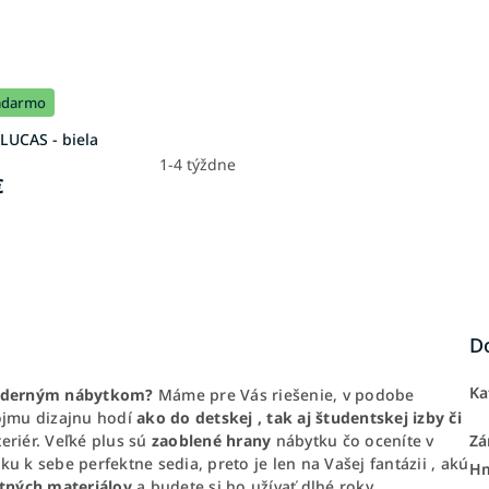
adarmo
LUCAS - biela
1-4 týždne
€
D
Ka
 moderným nábytkom?
Máme pre Vás riešenie, v podobe
ojmu dizajnu hodí
ako do detskej , tak aj študentskej izby či
eriér. Veľké plus sú
zaoblené hrany
nábytku čo oceníte v
Zá
u k sebe perfektne sedia, preto je len na Vašej fantázii , akú
H
itných materiálov
a budete si ho užívať dlhé roky.