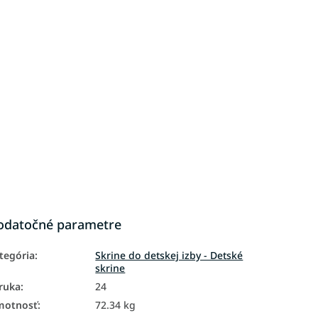
odatočné parametre
tegória
:
Skrine do detskej izby - Detské
skrine
ruka
:
24
motnosť
:
72.34 kg