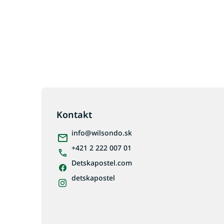
Z
á
p
Kontakt
ä
info
@
wilsondo.sk
t
i
+421 2 222 007 01
e
Detskapostel.com
detskapostel