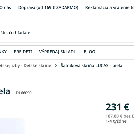
O nás
Doprava (od 169 € ZADARMO)
Reklamácia a vrátenie t
NKY
PRE DETI
VÝPREDAJ SKLADU
BLOG
tskej izby - Detské skrine
Šatníková skriňa LUCAS - biela
ela
DL66090
231 €
187,80 € bez
1-4 týždne