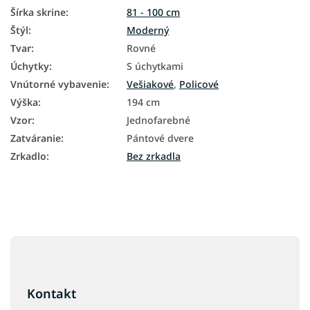
Šírka skrine
:
81 - 100 cm
Štýl
:
Moderný
Tvar
:
Rovné
Úchytky
:
S úchytkami
Vnútorné vybavenie
:
Vešiakové
,
Policové
Výška
:
194 cm
Vzor
:
Jednofarebné
Zatváranie
:
Pántové dvere
Zrkadlo
:
Bez zrkadla
Z
á
p
ä
Kontakt
t