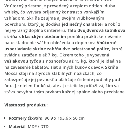
Vnútorný priestor je prevedený v teplom odtieni duba
whisky, čo vytvára príjemný kontrast s vonkajším
vzhľadom. Skriňa zaujme aj svojím vrúbkovaným
povrchom, ktorý jej dodáva
jedinečný charakter
a robí z
nej výrazný doplnok interiéru. Táto
dvojdverová šatníková
skriňa s klasickým otváraním
ponúka praktické riešenie
na uskladnenie vášho oblečenia a doplnkov.
Vnútorné
usporiadanie skrine zahŕňa dve priestranné police
, ktoré
zvládnu zaťaženie až 7 kg. Okrem toho je vybavená
vešiakovou tyčou
s nosnosťou až 15 kg, ktorá je ideálna
na zavesenie kabátov, šiat a iných kusov odevov. Skriňa
Mossa stojí na štyroch stabilných nožičkách, čo
zabezpečuje jej pevnosť a uľahčuje čistenie podlahy pod
ňou. Je nielen funkčná, ale aj esteticky príťažlivá, čím sa
stáva nevyhnutným prvkom každej spálne alebo predsiene.
Vlastnosti produktu:
Rozmery (šxvxh):
96,9 x 193,6 x 56 cm
Materiál:
MDF / DTD