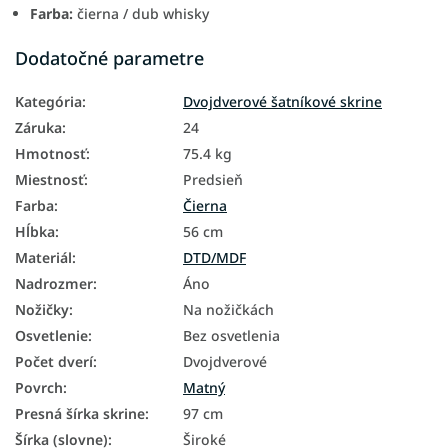
Farba:
čierna / dub whisky
Dodatočné parametre
Kategória
:
Dvojdverové šatníkové skrine
Záruka
:
24
Hmotnosť
:
75.4 kg
Miestnosť
:
Predsieň
Farba
:
Čierna
Hĺbka
:
56 cm
Materiál
:
DTD/MDF
Nadrozmer
:
Áno
Nožičky
:
Na nožičkách
Osvetlenie
:
Bez osvetlenia
Počet dverí
:
Dvojdverové
Povrch
:
Matný
Presná šírka skrine
:
97 cm
Šírka (slovne)
:
Široké