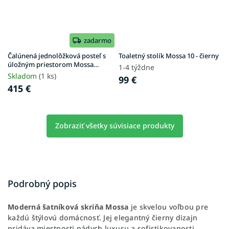
zadarmo
Čalúnená jednolôžková posteľ s
Toaletný stolík Mossa 10 - čierny
úložným priestorom Mossa
1-4 týždne
120x200 - sivá
Skladom
(1 ks)
99 €
415 €
Zobraziť všetky súvisiace produkty
Podrobný popis
Moderná šatníková skriňa Mossa
je skvelou voľbou pre
každú štýlovú domácnosť. Jej elegantný čierny dizajn
pridáva miestnosti nádych luxusu a sofistikovanosti.