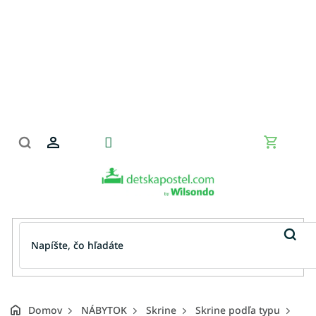
Prejsť
na
obsah
Nákupn
košík
Domov
NÁBYTOK
Skrine
Skrine podľa typu