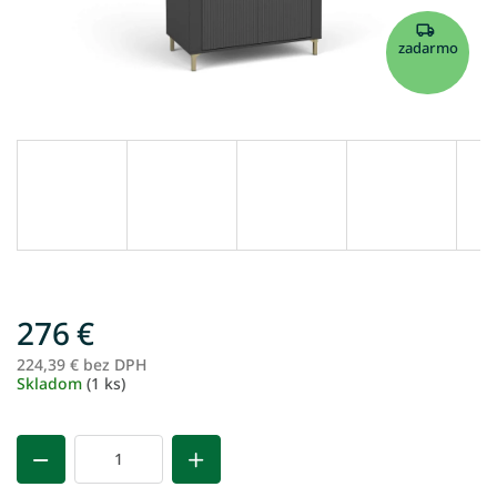
zadarmo
276 €
224,39 € bez DPH
Je
Skladom
(1 ks)
ce