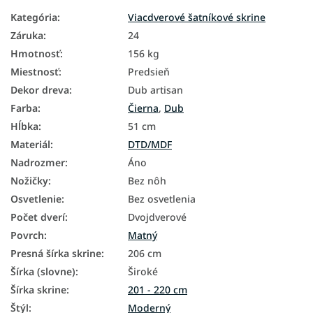
Kategória
:
Viacdverové šatníkové skrine
Záruka
:
24
Hmotnosť
:
156 kg
Miestnosť
:
Predsieň
Dekor dreva
:
Dub artisan
Farba
:
Čierna
,
Dub
Hĺbka
:
51 cm
Materiál
:
DTD/MDF
Nadrozmer
:
Áno
Nožičky
:
Bez nôh
Osvetlenie
:
Bez osvetlenia
Počet dverí
:
Dvojdverové
Povrch
:
Matný
Presná šírka skrine
:
206 cm
Šírka (slovne)
:
Široké
Šírka skrine
:
201 - 220 cm
Štýl
:
Moderný