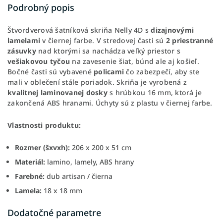
Podrobný popis
Štvordverová šatníková skriňa Nelly 4D s
dizajnovými
lamelami
v čiernej farbe. V stredovej časti sú
2 priestranné
zásuvky
nad ktorými sa nachádza veľký priestor s
vešiakovou tyčou
na zavesenie šiat, búnd ale aj košieľ.
Bočné časti sú vybavené
policami
čo zabezpečí, aby ste
mali v oblečení stále poriadok. Skriňa je vyrobená z
kvalitnej laminovanej dosky
s hrúbkou 16 mm, ktorá je
zakončená ABS hranami. Úchyty sú z plastu v čiernej farbe.
Vlastnosti produktu:
Rozmer (šxvxh):
206 x 200 x 51 cm
Materiál:
lamino, lamely, ABS hrany
Farebné:
dub artisan / čierna
Lamela:
18 x 18 mm
Dodatočné parametre