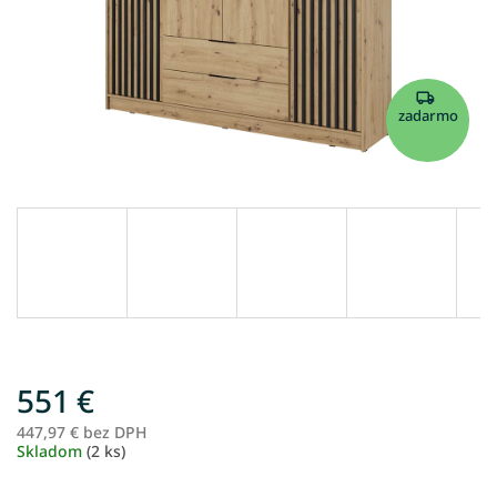
zadarmo
551 €
447,97 € bez DPH
Je
Skladom
(2 ks)
ce