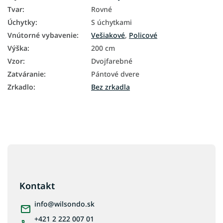
Tvar
:
Rovné
Úchytky
:
S úchytkami
Vnútorné vybavenie
:
Vešiakové
,
Policové
Výška
:
200 cm
Vzor
:
Dvojfarebné
Zatváranie
:
Pántové dvere
Zrkadlo
:
Bez zrkadla
Z
á
p
ä
Kontakt
t
i
info
@
wilsondo.sk
e
+421 2 222 007 01