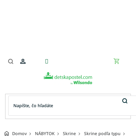
Prejsť
na
obsah
Nákupn
košík
Domov
NÁBYTOK
Skrine
Skrine podľa typu